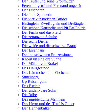
Der Teufel und seine Großmutter
Ferenand getrü und Ferenand ungetrü
Der Eisenofen
Die faule Spinnerin
Die vier kunstreichen Brüder
Einäuglein, Zweiäuglein und Dreiäuglein
Die schöne Katrinelje und Pif Paf Poltrie
Der Fuchs und das Pferd
Die zertanzten Schuhe
Die sechs Diener
Die weiße und die schwarze Braut
Der Eisenhans
De drei schwatten Prinzessinnen
Knoist un sine dre Sühne
Dat Mäken von Brakel
Das Hausgesinde
Das Lämmchen und Fischchen
Simeliberg
Up Reisen gohn
Das Eselein
Der undankbare Sohn
Die Rübe
Das junggeglühte Männlein
Des Herrn und des Teufels Getier
Der Hahnenbalken