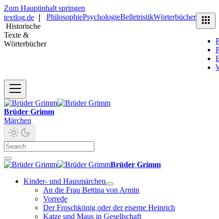
Zum Hauptinhalt springen
Philosophie
Psychologie
Belletristik
Wörterbücher
textlog.de
❘
Historische
Texte &
P
Wörterbücher
P
B
Brüder Grimm
Märchen
Brüder Grimm
Kinder- und Hausmärchen
An die Frau Bettina von Armin
Vorrede
Der Froschkönig oder der eiserne Heinrich
Katze und Maus in Gesellschaft