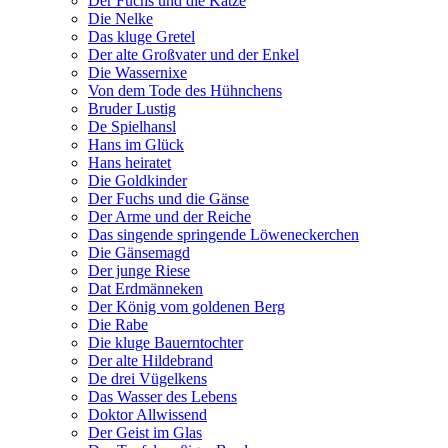
Der Fuchs und die Katze
Die Nelke
Das kluge Gretel
Der alte Großvater und der Enkel
Die Wassernixe
Von dem Tode des Hühnchens
Bruder Lustig
De Spielhansl
Hans im Glück
Hans heiratet
Die Goldkinder
Der Fuchs und die Gänse
Der Arme und der Reiche
Das singende springende Löweneckerchen
Die Gänsemagd
Der junge Riese
Dat Erdmänneken
Der König vom goldenen Berg
Die Rabe
Die kluge Bauerntochter
Der alte Hildebrand
De drei Vügelkens
Das Wasser des Lebens
Doktor Allwissend
Der Geist im Glas