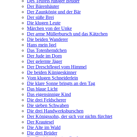
Des Teufels rußiger Bruder
Der Bärenhäuter
Der Zaunkönig und der Bär
Der süße Brei
Die klugen Leute
Märchen von der Unke
Der arme Müllerbursch und das Kätzchen
Die beiden Wanderer
Hans mein Igel
Das Totenhemdchen
Der Jude im Dorn
Der gelernte Jäger
Der Dreschflegel vom Himmel
De beiden Künigeskinner
Vom klugen Schneiderlein
Die klare Sonne bringts an den Tag
Das blaue Licht
Das eigensinnige Kind
Die drei Feldscherer
Die sieben Schwaben
Die drei Handwerksburschen
Der Königssohn, der sich vor nichts fürchtet
Der Krautesel
Die Alte im Wald
Die drei Brüder