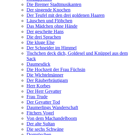
Die Bremer Stadtmusikanten
Der singende Knochen
Der Teufel mit den drei goldenen Haaren
Läuschen und Flöhchen
Das Mädchen ohne Hände
Der gescheite Hans
Die drei Sprachen
Die kluge Else
Der Schneider im Himmel
Tischchen deck dich, Goldesel und Knüppel aus dem
Sack
Daumesdick
Die Hochzeit der Frau Füchsin
Die Wichtelmänner
Der Räuberbräutigam
Herr Korbes
Der Herr Gevatter
Frau Trude
Der Gevatter Tod
Daumerlings Wanderschaft
Fitchers Vogel
Von dem Machandelboom
Der alte Sultan
Die sechs Schwäne
Dornröschen