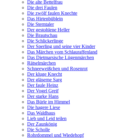
Die alte Bettelfrau
Die drei Faulen
Die zwölf faulen Knechte
Das Hirtenbüblein
Die Sterntaler
Der gestohlene Heller
Die Brautschau
Die Schlickerlinge
Der Sperling und seine vier Kinder
Das Märchen vom Schlauraffenland
Das Dietmarsische Lügenmärchen
Rätselmärchen
Schneeweißchen und Rosenrot
Der kluge Knecht
Der gläserne Sarg
Der faule Heinz
Der Vogel Greif
Der starke Hans
Das Bürle im Himmel
Die hagere Liese
Das Waldhaus
Lieb und Leid teilen
Der Zaunkönig
Die Scholle
Rohrdommel und Wiedehopf