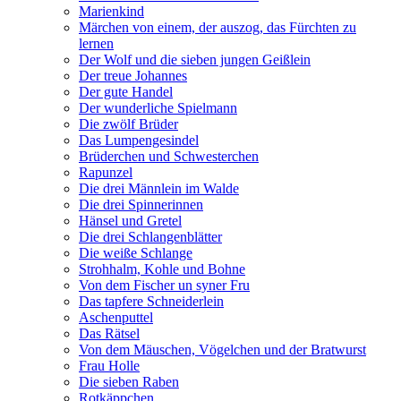
Marienkind
Märchen von einem, der auszog, das Fürchten zu
lernen
Der Wolf und die sieben jungen Geißlein
Der treue Johannes
Der gute Handel
Der wunderliche Spielmann
Die zwölf Brüder
Das Lumpengesindel
Brüderchen und Schwesterchen
Rapunzel
Die drei Männlein im Walde
Die drei Spinnerinnen
Hänsel und Gretel
Die drei Schlangenblätter
Die weiße Schlange
Strohhalm, Kohle und Bohne
Von dem Fischer un syner Fru
Das tapfere Schneiderlein
Aschenputtel
Das Rätsel
Von dem Mäuschen, Vögelchen und der Bratwurst
Frau Holle
Die sieben Raben
Rotkäppchen