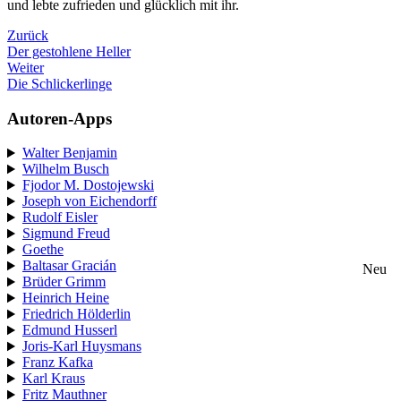
und lebte zufrieden und glücklich mit ihr.
Zurück
Der gestohlene Heller
Weiter
Die Schlickerlinge
Autoren-Apps
Walter Benjamin
Wilhelm Busch
Fjodor M. Dostojewski
Joseph von Eichendorff
Rudolf Eisler
Sigmund Freud
Goethe
Baltasar Gracián
Neu
Brüder Grimm
Heinrich Heine
Friedrich Hölderlin
Edmund Husserl
Joris-Karl Huysmans
Franz Kafka
Karl Kraus
Fritz Mauthner