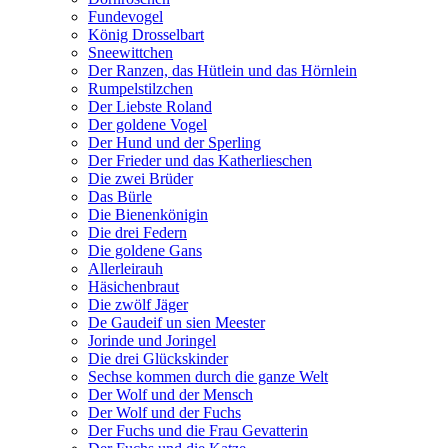
Fundevogel
König Drosselbart
Sneewittchen
Der Ranzen, das Hütlein und das Hörnlein
Rumpelstilzchen
Der Liebste Roland
Der goldene Vogel
Der Hund und der Sperling
Der Frieder und das Katherlieschen
Die zwei Brüder
Das Bürle
Die Bienenkönigin
Die drei Federn
Die goldene Gans
Allerleirauh
Häsichenbraut
Die zwölf Jäger
De Gaudeif un sien Meester
Jorinde und Joringel
Die drei Glückskinder
Sechse kommen durch die ganze Welt
Der Wolf und der Mensch
Der Wolf und der Fuchs
Der Fuchs und die Frau Gevatterin