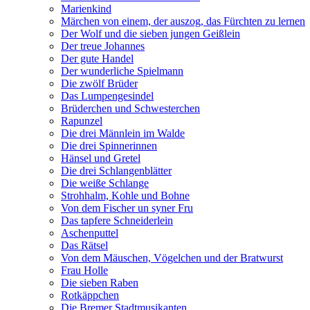
Marienkind
Märchen von einem, der auszog, das Fürchten zu lernen
Der Wolf und die sieben jungen Geißlein
Der treue Johannes
Der gute Handel
Der wunderliche Spielmann
Die zwölf Brüder
Das Lumpengesindel
Brüderchen und Schwesterchen
Rapunzel
Die drei Männlein im Walde
Die drei Spinnerinnen
Hänsel und Gretel
Die drei Schlangenblätter
Die weiße Schlange
Strohhalm, Kohle und Bohne
Von dem Fischer un syner Fru
Das tapfere Schneiderlein
Aschenputtel
Das Rätsel
Von dem Mäuschen, Vögelchen und der Bratwurst
Frau Holle
Die sieben Raben
Rotkäppchen
Die Bremer Stadtmusikanten