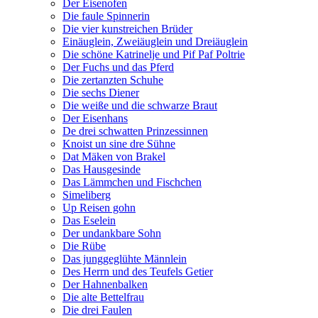
Der Eisenofen
Die faule Spinnerin
Die vier kunstreichen Brüder
Einäuglein, Zweiäuglein und Dreiäuglein
Die schöne Katrinelje und Pif Paf Poltrie
Der Fuchs und das Pferd
Die zertanzten Schuhe
Die sechs Diener
Die weiße und die schwarze Braut
Der Eisenhans
De drei schwatten Prinzessinnen
Knoist un sine dre Sühne
Dat Mäken von Brakel
Das Hausgesinde
Das Lämmchen und Fischchen
Simeliberg
Up Reisen gohn
Das Eselein
Der undankbare Sohn
Die Rübe
Das junggeglühte Männlein
Des Herrn und des Teufels Getier
Der Hahnenbalken
Die alte Bettelfrau
Die drei Faulen