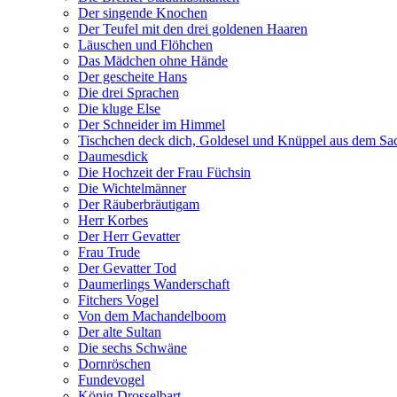
Der singende Knochen
Der Teufel mit den drei goldenen Haaren
Läuschen und Flöhchen
Das Mädchen ohne Hände
Der gescheite Hans
Die drei Sprachen
Die kluge Else
Der Schneider im Himmel
Tischchen deck dich, Goldesel und Knüppel aus dem Sa
Daumesdick
Die Hochzeit der Frau Füchsin
Die Wichtelmänner
Der Räuberbräutigam
Herr Korbes
Der Herr Gevatter
Frau Trude
Der Gevatter Tod
Daumerlings Wanderschaft
Fitchers Vogel
Von dem Machandelboom
Der alte Sultan
Die sechs Schwäne
Dornröschen
Fundevogel
König Drosselbart