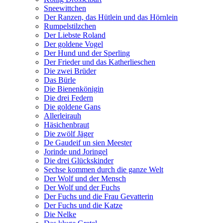
Sneewittchen
Der Ranzen, das Hütlein und das Hörnlein
Rumpelstilzchen
Der Liebste Roland
Der goldene Vogel
Der Hund und der Sperling
Der Frieder und das Katherlieschen
Die zwei Brüder
Das Bürle
Die Bienenkönigin
Die drei Federn
Die goldene Gans
Allerleirauh
Häsichenbraut
Die zwölf Jäger
De Gaudeif un sien Meester
Jorinde und Joringel
Die drei Glückskinder
Sechse kommen durch die ganze Welt
Der Wolf und der Mensch
Der Wolf und der Fuchs
Der Fuchs und die Frau Gevatterin
Der Fuchs und die Katze
Die Nelke