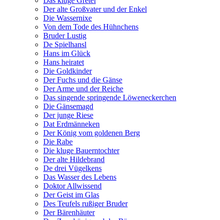
Das kluge Gretel
Der alte Großvater und der Enkel
Die Wassernixe
Von dem Tode des Hühnchens
Bruder Lustig
De Spielhansl
Hans im Glück
Hans heiratet
Die Goldkinder
Der Fuchs und die Gänse
Der Arme und der Reiche
Das singende springende Löweneckerchen
Die Gänsemagd
Der junge Riese
Dat Erdmänneken
Der König vom goldenen Berg
Die Rabe
Die kluge Bauerntochter
Der alte Hildebrand
De drei Vügelkens
Das Wasser des Lebens
Doktor Allwissend
Der Geist im Glas
Des Teufels rußiger Bruder
Der Bärenhäuter