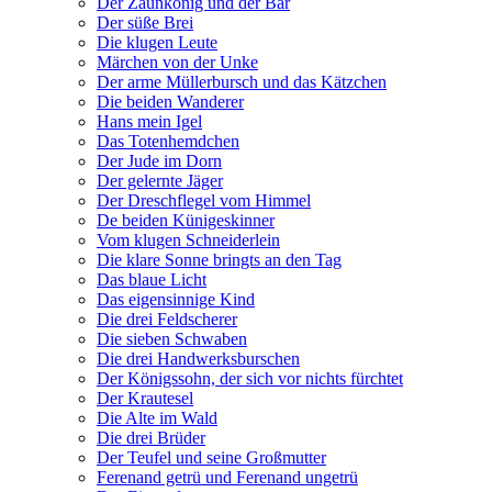
Der Zaunkönig und der Bär
Der süße Brei
Die klugen Leute
Märchen von der Unke
Der arme Müllerbursch und das Kätzchen
Die beiden Wanderer
Hans mein Igel
Das Totenhemdchen
Der Jude im Dorn
Der gelernte Jäger
Der Dreschflegel vom Himmel
De beiden Künigeskinner
Vom klugen Schneiderlein
Die klare Sonne bringts an den Tag
Das blaue Licht
Das eigensinnige Kind
Die drei Feldscherer
Die sieben Schwaben
Die drei Handwerksburschen
Der Königssohn, der sich vor nichts fürchtet
Der Krautesel
Die Alte im Wald
Die drei Brüder
Der Teufel und seine Großmutter
Ferenand getrü und Ferenand ungetrü