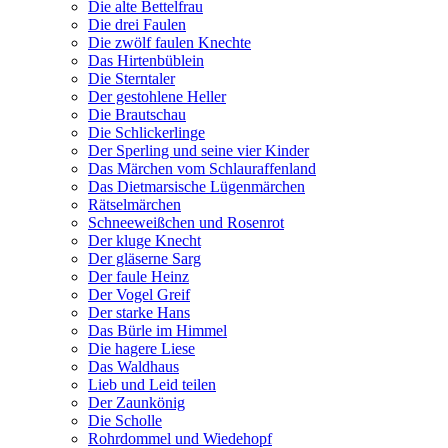
Die alte Bettelfrau
Die drei Faulen
Die zwölf faulen Knechte
Das Hirtenbüblein
Die Sterntaler
Der gestohlene Heller
Die Brautschau
Die Schlickerlinge
Der Sperling und seine vier Kinder
Das Märchen vom Schlauraffenland
Das Dietmarsische Lügenmärchen
Rätselmärchen
Schneeweißchen und Rosenrot
Der kluge Knecht
Der gläserne Sarg
Der faule Heinz
Der Vogel Greif
Der starke Hans
Das Bürle im Himmel
Die hagere Liese
Das Waldhaus
Lieb und Leid teilen
Der Zaunkönig
Die Scholle
Rohrdommel und Wiedehopf