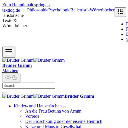
Zum Hauptinhalt springen
Philosophie
Psychologie
Belletristik
Wörterbücher
textlog.de
❘
Historische
Texte &
P
Wörterbücher
P
B
Brüder Grimm
Märchen
Brüder Grimm
Kinder- und Hausmärchen
An die Frau Bettina von Armin
Vorrede
Der Froschkönig oder der eiserne Heinrich
Katze und Maus in Gesellschaft