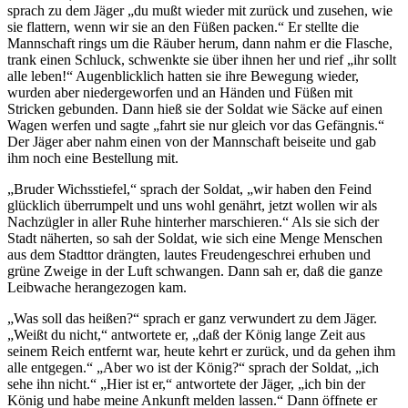
sprach zu dem Jäger „du mußt wieder mit zurück und zusehen, wie
sie flattern, wenn wir sie an den Füßen packen.“ Er stellte die
Mannschaft rings um die Räuber herum, dann nahm er die Flasche,
trank einen Schluck, schwenkte sie über ihnen her und rief „ihr sollt
alle leben!“ Augenblicklich hatten sie ihre Bewegung wieder,
wurden aber niedergeworfen und an Händen und Füßen mit
Stricken gebunden. Dann hieß sie der Soldat wie Säcke auf einen
Wagen werfen und sagte „fahrt sie nur gleich vor das Gefängnis.“
Der Jäger aber nahm einen von der Mannschaft beiseite und gab
ihm noch eine Bestellung mit.
„Bruder Wichsstiefel,“ sprach der Soldat, „wir haben den Feind
glücklich überrumpelt und uns wohl genährt, jetzt wollen wir als
Nachzügler in aller Ruhe hinterher marschieren.“ Als sie sich der
Stadt näherten, so sah der Soldat, wie sich eine Menge Menschen
aus dem Stadttor drängten, lautes Freudengeschrei erhuben und
grüne Zweige in der Luft schwangen. Dann sah er, daß die ganze
Leibwache herangezogen kam.
„Was soll das heißen?“ sprach er ganz verwundert zu dem Jäger.
„Weißt du nicht,“ antwortete er, „daß der König lange Zeit aus
seinem Reich entfernt war, heute kehrt er zurück, und da gehen ihm
alle entgegen.“ „Aber wo ist der König?“ sprach der Soldat, „ich
sehe ihn nicht.“ „Hier ist er,“ antwortete der Jäger, „ich bin der
König und habe meine Ankunft melden lassen.“ Dann öffnete er