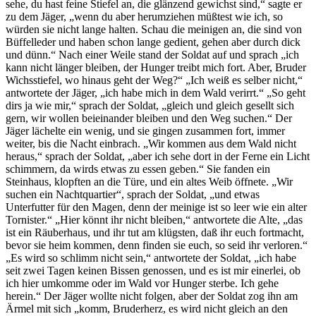
sehe, du hast feine Stiefel an, die glänzend gewichst sind,“ sagte er
zu dem Jäger, „wenn du aber herumziehen müßtest wie ich, so
würden sie nicht lange halten. Schau die meinigen an, die sind von
Büffelleder und haben schon lange gedient, gehen aber durch dick
und dünn.“ Nach einer Weile stand der Soldat auf und sprach „ich
kann nicht länger bleiben, der Hunger treibt mich fort. Aber, Bruder
Wichsstiefel, wo hinaus geht der Weg?“ „Ich weiß es selber nicht,“
antwortete der Jäger, „ich habe mich in dem Wald verirrt.“ „So geht
dirs ja wie mir,“ sprach der Soldat, „gleich und gleich gesellt sich
gern, wir wollen beieinander bleiben und den Weg suchen.“ Der
Jäger lächelte ein wenig, und sie gingen zusammen fort, immer
weiter, bis die Nacht einbrach. „Wir kommen aus dem Wald nicht
heraus,“ sprach der Soldat, „aber ich sehe dort in der Ferne ein Licht
schimmern, da wirds etwas zu essen geben.“ Sie fanden ein
Steinhaus, klopften an die Türe, und ein altes Weib öffnete. „Wir
suchen ein Nachtquartier“, sprach der Soldat, „und etwas
Unterfutter für den Magen, denn der meinige ist so leer wie ein alter
Tornister.“ „Hier könnt ihr nicht bleiben,“ antwortete die Alte, „das
ist ein Räuberhaus, und ihr tut am klügsten, daß ihr euch fortmacht,
bevor sie heim kommen, denn finden sie euch, so seid ihr verloren.“
„Es wird so schlimm nicht sein,“ antwortete der Soldat, „ich habe
seit zwei Tagen keinen Bissen genossen, und es ist mir einerlei, ob
ich hier umkomme oder im Wald vor Hunger sterbe. Ich gehe
herein.“ Der Jäger wollte nicht folgen, aber der Soldat zog ihn am
Ärmel mit sich „komm, Bruderherz, es wird nicht gleich an den