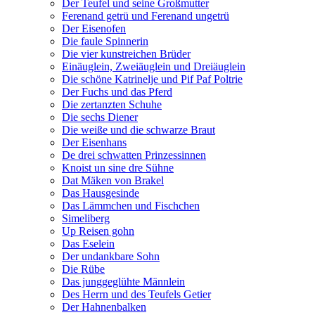
Der Teufel und seine Großmutter
Ferenand getrü und Ferenand ungetrü
Der Eisenofen
Die faule Spinnerin
Die vier kunstreichen Brüder
Einäuglein, Zweiäuglein und Dreiäuglein
Die schöne Katrinelje und Pif Paf Poltrie
Der Fuchs und das Pferd
Die zertanzten Schuhe
Die sechs Diener
Die weiße und die schwarze Braut
Der Eisenhans
De drei schwatten Prinzessinnen
Knoist un sine dre Sühne
Dat Mäken von Brakel
Das Hausgesinde
Das Lämmchen und Fischchen
Simeliberg
Up Reisen gohn
Das Eselein
Der undankbare Sohn
Die Rübe
Das junggeglühte Männlein
Des Herrn und des Teufels Getier
Der Hahnenbalken