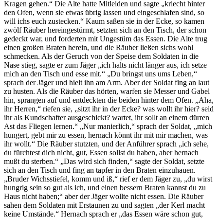
Kragen gehen.“ Die Alte hatte Mitleiden und sagte „kriecht hinter
den Ofen, wenn sie etwas übrig lassen und eingeschlafen sind, so
will ichs euch zustecken.“ Kaum saßen sie in der Ecke, so kamen
zwölf Räuber hereingestürmt, setzten sich an den Tisch, der schon
gedeckt war, und forderten mit Ungestüm das Essen. Die Alte trug
einen großen Braten herein, und die Räuber ließen sichs wohl
schmecken. Als der Geruch von der Speise dem Soldaten in die
Nase stieg, sagte er zum Jäger „ich halts nicht länger aus, ich setze
mich an den Tisch und esse mit.“ „Du bringst uns ums Leben,“
sprach der Jäger und hielt ihn am Arm. Aber der Soldat fing an laut
zu husten. Als die Räuber das hörten, warfen sie Messer und Gabel
hin, sprangen auf und entdeckten die beiden hinter dem Ofen. „Aha,
ihr Herren,“ riefen sie, „sitzt ihr in der Ecke? was wollt ihr hier? seid
ihr als Kundschafter ausgeschickt? wartet, ihr sollt an einem dürren
Ast das Fliegen lernen.“ „Nur manierlich,“ sprach der Soldat, „mich
hungert, gebt mir zu essen, hernach könnt ihr mit mir machen, was
ihr wollt.“ Die Räuber stutzten, und der Anführer sprach „ich sehe,
du fürchtest dich nicht, gut, Essen sollst du haben, aber hernach
mußt du sterben.“ „Das wird sich finden,“ sagte der Soldat, setzte
sich an den Tisch und fing an tapfer in den Braten einzuhauen.
„Bruder Wichsstiefel, komm und iß,“ rief er dem Jäger zu, „du wirst
hungrig sein so gut als ich, und einen bessern Braten kannst du zu
Haus nicht haben;“ aber der Jäger wollte nicht essen. Die Räuber
sahen dem Soldaten mit Erstaunen zu und sagten „der Kerl macht
keine Umstände.“ Hernach sprach er „das Essen wäre schon gut,