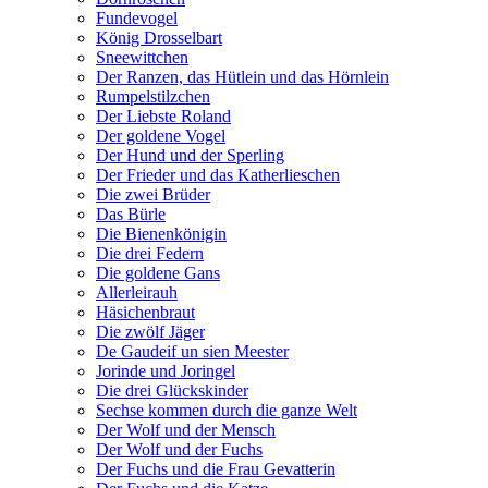
Fundevogel
König Drosselbart
Sneewittchen
Der Ranzen, das Hütlein und das Hörnlein
Rumpelstilzchen
Der Liebste Roland
Der goldene Vogel
Der Hund und der Sperling
Der Frieder und das Katherlieschen
Die zwei Brüder
Das Bürle
Die Bienenkönigin
Die drei Federn
Die goldene Gans
Allerleirauh
Häsichenbraut
Die zwölf Jäger
De Gaudeif un sien Meester
Jorinde und Joringel
Die drei Glückskinder
Sechse kommen durch die ganze Welt
Der Wolf und der Mensch
Der Wolf und der Fuchs
Der Fuchs und die Frau Gevatterin