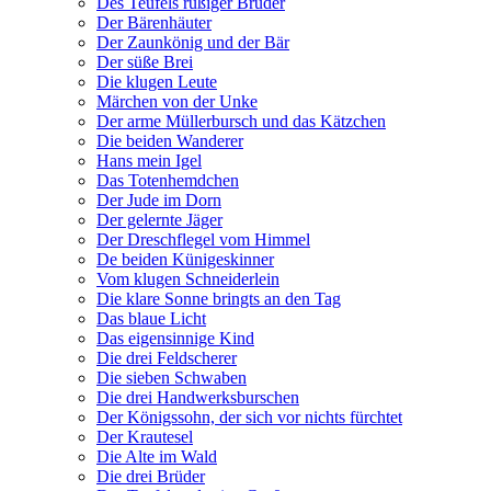
Des Teufels rußiger Bruder
Der Bärenhäuter
Der Zaunkönig und der Bär
Der süße Brei
Die klugen Leute
Märchen von der Unke
Der arme Müllerbursch und das Kätzchen
Die beiden Wanderer
Hans mein Igel
Das Totenhemdchen
Der Jude im Dorn
Der gelernte Jäger
Der Dreschflegel vom Himmel
De beiden Künigeskinner
Vom klugen Schneiderlein
Die klare Sonne bringts an den Tag
Das blaue Licht
Das eigensinnige Kind
Die drei Feldscherer
Die sieben Schwaben
Die drei Handwerksburschen
Der Königssohn, der sich vor nichts fürchtet
Der Krautesel
Die Alte im Wald
Die drei Brüder