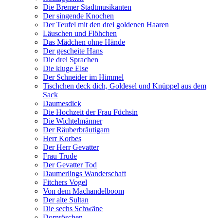
Die Bremer Stadtmusikanten
Der singende Knochen
Der Teufel mit den drei goldenen Haaren
Läuschen und Flöhchen
Das Mädchen ohne Hände
Der gescheite Hans
Die drei Sprachen
Die kluge Else
Der Schneider im Himmel
Tischchen deck dich, Goldesel und Knüppel aus dem
Sack
Daumesdick
Die Hochzeit der Frau Füchsin
Die Wichtelmänner
Der Räuberbräutigam
Herr Korbes
Der Herr Gevatter
Frau Trude
Der Gevatter Tod
Daumerlings Wanderschaft
Fitchers Vogel
Von dem Machandelboom
Der alte Sultan
Die sechs Schwäne
Dornröschen