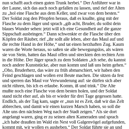
nun schafft auch einen guten Trunk herbei.“ Der Anführer war in
der Laune, sich das auch noch gefallen zu lassen, und rief der Alten
zu „hol eine Flasche aus dem Keller, und zwar von dem besten.“
Der Soldat zog den Pfropfen heraus, daß es knallte, ging mit der
Flasche zu dem Jäger und sprach „gib acht, Bruder, du sollst dein
blaues Wunder sehen: jetzt will ich eine Gesundheit auf die ganze
Sippschaft ausbringen.“ Dann schwenkte er die Flasche über den
Köpfen der Räuber, rief „ihr sollt alle leben, aber das Maul auf und
die rechte Hand in der Höhe,“ und tat einen herzhaften Zug. Kaum
waren die Worte heraus, so saßen sie alle bewegungslos, als wären
sie von Stein, hatten das Maul offen und streckten den rechten Arm
in die Höhe. Der Jäger sprach zu dem Soldaten „ich sehe, du kannst
noch andere Kunststücke, aber nun komm und laß uns heim gehen.“
„Oho, Bruderherz, das wäre zu früh abmarschiert, wir haben den
Feind geschlagen und wollen erst Beute machen. Die sitzen da fest
und sperren das Maul vor Verwunderung auf: sie dürfen sich aber
nicht rühren, bis ich es erlaube. Komm, iß und trink.“ Die Alte
mußte noch eine Flasche von dem besten holen, und der Soldat
stand nicht eher auf, als bis er wieder für drei Tage gegessen hatte.
Endlich, als der Tag kam, sagte er „nun ist es Zeit, daß wir das Zelt
abbrechen, und damit wir einen kurzen Marsch haben, so soll die
Alte uns den nächsten Weg nach der Stadt zeigen.“ Als sie dort
angelangt waren, ging er zu seinen alten Kameraden und sprach
„ich habe draußen im Wald ein Nest voll Galgenvögel aufgefunden,
kommt mit, wir wollen es ausheben.“ Der Soldat führte sie an und