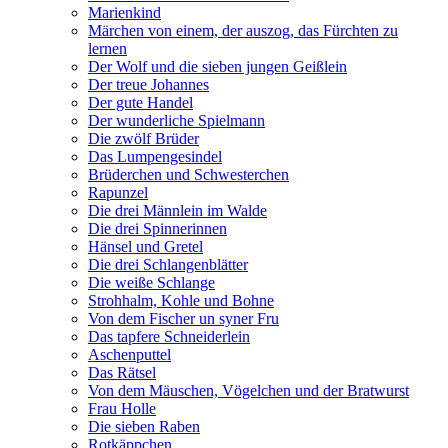
Marienkind
Märchen von einem, der auszog, das Fürchten zu
lernen
Der Wolf und die sieben jungen Geißlein
Der treue Johannes
Der gute Handel
Der wunderliche Spielmann
Die zwölf Brüder
Das Lumpengesindel
Brüderchen und Schwesterchen
Rapunzel
Die drei Männlein im Walde
Die drei Spinnerinnen
Hänsel und Gretel
Die drei Schlangenblätter
Die weiße Schlange
Strohhalm, Kohle und Bohne
Von dem Fischer un syner Fru
Das tapfere Schneiderlein
Aschenputtel
Das Rätsel
Von dem Mäuschen, Vögelchen und der Bratwurst
Frau Holle
Die sieben Raben
Rotkäppchen