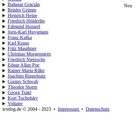
Baltasar Gracián
Neu
Brüder Grimm
Heinrich Heine
Friedrich Hölderlin
Edmund Husserl
Joris-Karl Huysmans
Franz Kafka
Karl Kraus
Fritz Mauthner
Christian Morgenstern
Friedrich Nietzsche
Edgar Allan Poe
Rainer Maria Rilke
Joachim Ringelnatz
Gustav Schwab
Theodor Storm
Georg Trakl
Kurt Tucholsky
Voltaire
textlog.de © 2004 - 2023
•
Impressum
•
Datenschutz