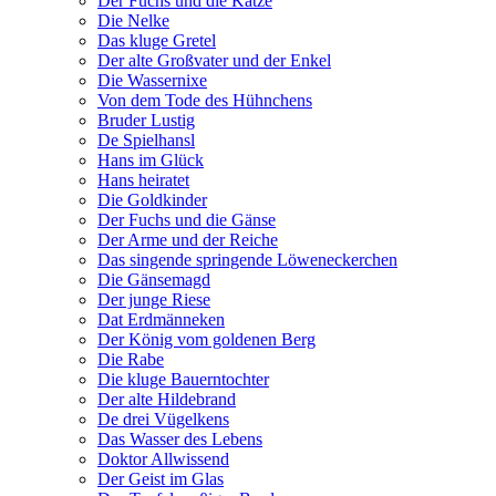
Der Fuchs und die Katze
Die Nelke
Das kluge Gretel
Der alte Großvater und der Enkel
Die Wassernixe
Von dem Tode des Hühnchens
Bruder Lustig
De Spielhansl
Hans im Glück
Hans heiratet
Die Goldkinder
Der Fuchs und die Gänse
Der Arme und der Reiche
Das singende springende Löweneckerchen
Die Gänsemagd
Der junge Riese
Dat Erdmänneken
Der König vom goldenen Berg
Die Rabe
Die kluge Bauerntochter
Der alte Hildebrand
De drei Vügelkens
Das Wasser des Lebens
Doktor Allwissend
Der Geist im Glas