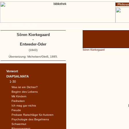
Philos
Home
Impressum
Copyright
Sören Kierkegaard
-
Entweder-Oder
(1843)
Sören Kierkegaard
Übersetzung: Michelsen/Gleiß, 1885.
Vorwort
DIAPSALMATA
1-30
Was ist ein Dichter?
Beginn des Lebens
Mit Kindern
Freiheiten
Ich mag gar nichts
Freude
Probate Ratschläge für Autoren
Psychologie des Begehrens
Schwermut
Räsonnement