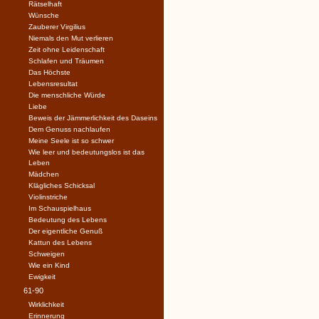
Rätselhaft
Wünsche
Zauberer Virgilius
Niemals den Mut verlieren
Zeit ohne Leidenschaft
Schlafen und Träumen
Das Höchste
Lebensresultat
Die menschliche Würde
Liebe
Beweis der Jämmerlichkeit des Daseins
Dem Genuss nachlaufen
Meine Seele ist so schwer
Wie leer und bedeutungslos ist das
Leben
Mädchen
Klägliches Schicksal
Violinstriche
Im Schauspielhaus
Bedeutung des Lebens
Der eigentliche Genuß
Kattun des Lebens
Schweigen
Wie ein Kind
Ewigkeit
61-90
Wirklichkeit
Erinnerung