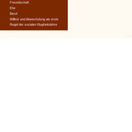
Freundschaft
Ehe
Beruf
Willkür und Abwechslung als erste
Regel der sozialen Klugheitslehre
© tex