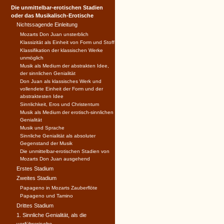
Die unmittelbar-erotischen Stadien
oder das Musikalisch-Erotische
Nichtssagende Einleitung
Mozarts Don Juan unsterblich
Klassizität als Einheit von Form und Stoff
Klassifikation der klassischen Werke
unmöglich
Musik als Medium der abstrakten Idee,
der sinnlichen Genialität
Don Juan als klassisches Werk und
vollendete Einheit der Form und der
abstraktesten Idee
Sinnlichkeit, Eros und Christentum
Musik als Medium der erotisch-sinnlichen
Genialität
Musik und Sprache
Sinnliche Genialität als absoluter
Gegenstand der Musik
Die unmittelbar-erotischen Stadien von
Mozarts Don Juan ausgehend
Erstes Stadium
Zweites Stadium
Papageno in Mozarts Zauberflöte
Papageno und Tamino
Drittes Stadium
1. Sinnliche Genialität, als die