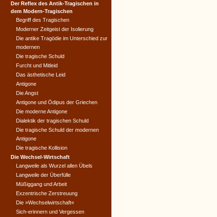
Der Reflex des Antik-Tragischen in
dem Modern-Tragischen
Begriff des Tragischen
Moderner Zeitgeist der Isolierung
Die antike Tragödie im Unterschied zur
modernen
Die tragische Schuld
Furcht und Mitleid
Das ästhetische Leid
Antigone
Die Angst
Antigone und Ödipus der Griechen
Die moderne Antigone
Dialektik der tragischen Schuld
Die tragische Schuld der modernen
Antigone
Die tragische Kollision
Die Wechsel-Wirtschaft
Langweile als Wurzel allen Übels
Langweile der Überfülle
Müßiggang und Arbeit
Exzentrische Zerstreuung
Die »Wechselwirtschaft«
Sich-erinnern und Vergessen