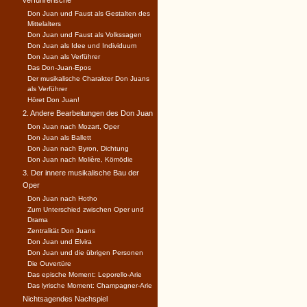
verführerische
Don Juan und Faust als Gestalten des
Mittelalters
Don Juan und Faust als Volkssagen
Don Juan als Idee und Individuum
Don Juan als Verführer
Das Don-Juan-Epos
Der musikalische Charakter Don Juans
als Verführer
Höret Don Juan!
2. Andere Bearbeitungen des Don Juan
Don Juan nach Mozart, Oper
Don Juan als Ballett
Don Juan nach Byron, Dichtung
Don Juan nach Molière, Kömödie
3. Der innere musikalische Bau der
Oper
Don Juan nach Hotho
Zum Unterschied zwischen Oper und
Drama
Zentralität Don Juans
Don Juan und Elvira
Don Juan und die übrigen Personen
Die Ouvertüre
Das epische Moment: Leporello-Arie
Das lyrische Moment: Champagner-Arie
Nichtsagendes Nachspiel