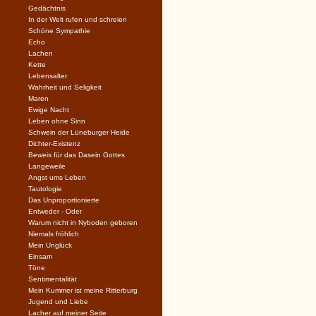
Gedächtnis
In der Welt rufen und schreien
Schöne Sympathie
Echo
Lachen
Kette
Lebensalter
Wahrheit und Seligkeit
Maren
Ewige Nacht
Leben ohne Sinn
Schwein der Lüneburger Heide
Dichter-Existenz
Beweis für das Dasein Gottes
Langeweile
Angst ums Leben
Tautologie
Das Unproportionierte
Entweder - Oder
Warum nicht in Nyboden geboren
Niemals fröhlich
Mein Unglück
Einsam
Töne
Sentimentalität
Mein Kummer ist meine Ritterburg
Jugend und Liebe
Lacher auf meiner Seite