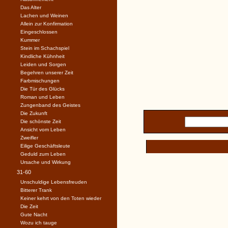
Das Alter
Lachen und Weinen
Allein zur Konfirmation
Eingeschlossen
Kummer
Stein im Schachspiel
Kindliche Kühnheit
Leiden und Sorgen
Begehren unserer Zeit
Farbmischungen
Die Tür des Glücks
Roman und Leben
Zungenband des Geistes
Die Zukunft
Die schönste Zeit
Ansicht vom Leben
Zweifler
Eilige Geschäftsleute
Geduld zum Leben
Ursache und Wirkung
31-60
Unschuldige Lebensfreuden
Bitterer Trank
Keiner kehrt von den Toten wieder
Die Zeit
Gute Nacht
Wozu ich tauge