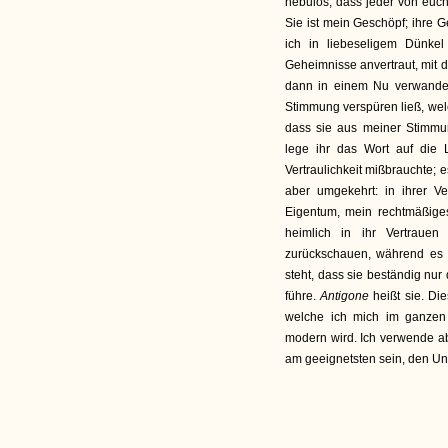
nebulos, dass jeder von euch 
Sie ist mein Geschöpf; ihre 
ich in liebeseligem Dünkel 
Geheimnisse anvertraut, mit d
dann in einem Nu verwandelt
Stimmung verspüren ließ, wel
dass sie aus meiner Stimmu
lege ihr das Wort auf die 
Vertraulichkeit mißbrauchte; es
aber umgekehrt: in ihrer Ve
Eigentum, mein rechtmäßiges 
heimlich in ihr Vertrauen
zurückschauen, während es u
steht, dass sie beständig nur 
führe.
Antigone
heißt sie. Di
welche ich mich im ganzen 
modern wird. Ich verwende ab
am geeignetsten sein, den Un