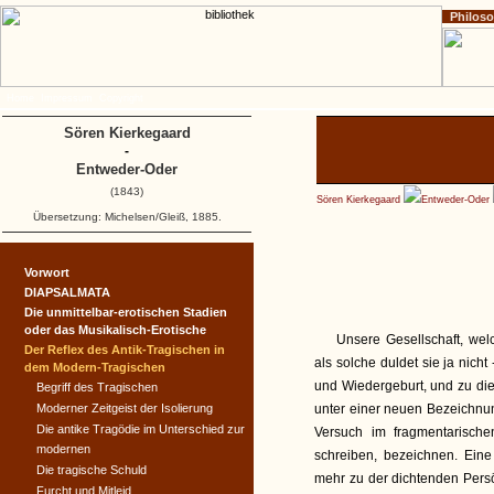
Philos
Home
Impressum
Copyright
Sören Kierkegaard
-
Entweder-Oder
(1843)
Sören Kierkegaard
Entweder-Oder
Übersetzung: Michelsen/Gleiß, 1885.
Vorwort
DIAPSALMATA
Die unmittelbar-erotischen Stadien
oder das Musikalisch-Erotische
Unsere Gesellschaft, wel
Der Reflex des Antik-Tragischen in
als solche duldet sie ja nich
dem Modern-Tragischen
und Wiedergeburt, und zu die
Begriff des Tragischen
Moderner Zeitgeist der Isolierung
unter einer neuen Bezeichnun
Die antike Tragödie im Unterschied zur
Versuch im fragmentarische
modernen
schreiben, bezeichnen. Eine 
Die tragische Schuld
mehr zu der dichtenden Persö
Furcht und Mitleid