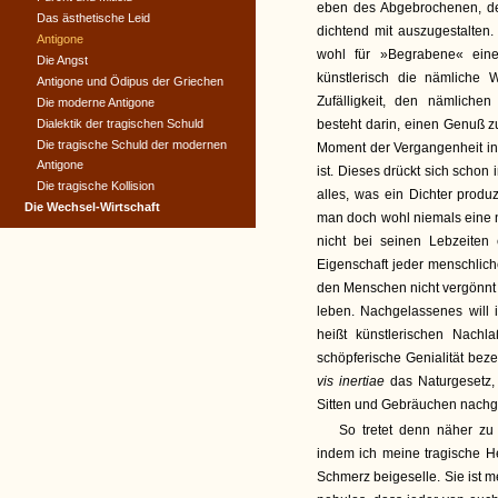
eben des Abgebrochenen, des
Das ästhetische Leid
dichtend mit auszugestalten
Antigone
wohl für »Begrabene« eine 
Die Angst
künstlerisch die nämliche 
Antigone und Ödipus der Griechen
Zufälligkeit, den nämliche
Die moderne Antigone
Dialektik der tragischen Schuld
besteht darin, einen Genuß z
Die tragische Schuld der modernen
Moment der Vergangenheit in 
Antigone
ist. Dieses drückt sich scho
Die tragische Kollision
alles, was ein Dichter produz
Die Wechsel-Wirtschaft
man doch wohl niemals eine n
nicht bei seinen Lebzeiten
Eigenschaft jeder menschlich
den Menschen nicht vergönnt 
leben. Nachgelassenes will i
heißt künstlerischen Nachl
schöpferische Genialität bez
vis inertiae
das Naturgesetz,
Sitten und Gebräuchen nac
So tretet denn näher zu
indem ich meine tragische He
Schmerz beigeselle. Sie ist m