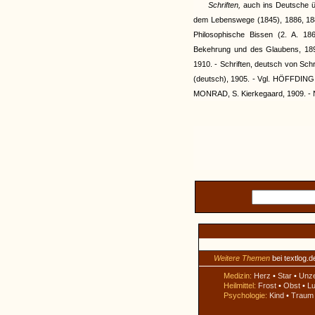
Schriften,
auch ins Deutsche ü
dem Lebenswege (1845), 1886, 1889
Philosophische Bissen (2. A. 18
Bekehrung und des Glaubens, 1890
1910. - Schriften, deutsch von Sch
(deutsch), 1905. - Vgl. HÖFFDING, 
MONRAD, S. Kierkegaard, 1909. -
Weitere Themen
bei textlog.d
Medizin:
Herz
•
Star
•
Unz
Heilmittel:
Frost
•
Obst
•
Lu
Psychologie:
Kind
•
Traum