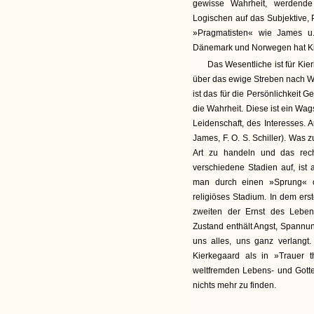
gewisse Wahrheit, werdende 
Logischen auf das Subjektive, 
»Pragmatisten« wie James u. 
Dänemark und Norwegen hat Kie
Das Wesentliche ist für Kie
über das ewige Streben nach Wah
ist das für die Persönlichkeit G
die Wahrheit. Diese ist ein Wa
Leidenschaft, des Interesses. A
James, F. O. S. Schiller). Was z
Art zu handeln und das recht
verschiedene Stadien auf, ist
man durch einen »Sprung« od
religiöses Stadium. In dem ers
zweiten der Ernst des Leben
Zustand enthält Angst, Spannun
uns alles, uns ganz verlangt. 
Kierkegaard als in »Trauer 
weltfremden Lebens- und Gottes
nichts mehr zu finden.