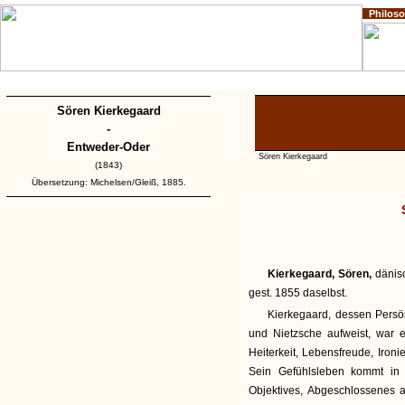
Philos
Home
Impressum
Copyright
Sören Kierkegaard
-
Entweder-Oder
Sören Kierkegaard
(1843)
Übersetzung: Michelsen/Gleiß, 1885.
Kierkegaard, Sören,
dänis
gest. 1855 daselbst.
Kierkegaard, dessen Persö
und Nietzsche aufweist, war 
Heiterkeit, Lebensfreude, Iron
Sein Gefühlsleben kommt in 
Objektives, Abgeschlossenes a