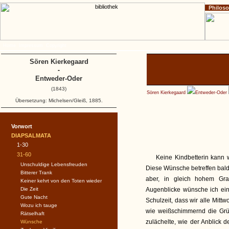
Philos
Home
Impressum
Copyright
Sören Kierkegaard
-
Entweder-Oder
(1843)
Sören Kierkegaard
Entweder-Oder
Übersetzung: Michelsen/Gleiß, 1885.
Vorwort
DIAPSALMATA
1-30
31-60
Keine Kindbetterin kann 
Unschuldige Lebensfreuden
Diese Wünsche betreffen bald
Bitterer Trank
aber, in gleich hohem Gr
Keiner kehrt von den Toten wieder
Die Zeit
Augenblicke wünsche ich ein
Gute Nacht
Schulzeit, dass wir alle Mit
Wozu ich tauge
wie weißschimmernd die Grüt
Rätselhaft
zulächelte, wie der Anblick d
Wünsche