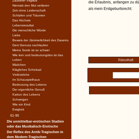
Zauberer Virgilius
die Erlaubnis, anfangen zu dü
Niemals den Mut verlieren
als mein Erstgeburtsrecht.
Zeit ohne Leidenschaft
Schlafen und Träumen
Das Höchste
Lebensresultat
Die menschliche Würde
Liebe
Beweis der Jämmerlichkeit des Daseins
Dem Genuss nachlaufen
Meine Seele ist so schwer
Wie leer und bedeutungslos ist das
Leben
Rätselhaft
Mädchen
Klägliches Schicksal
Violinstriche
Im Schauspielhaus
Bedeutung des Lebens
Der eigentliche Genuß
Kattun des Lebens
Schweigen
Wie ein Kind
Ewigkeit
61-90
Die unmittelbar-erotischen Stadien
oder das Musikalisch-Erotische
Der Reflex des Antik-Tragischen in
dem Modern-Tragischen