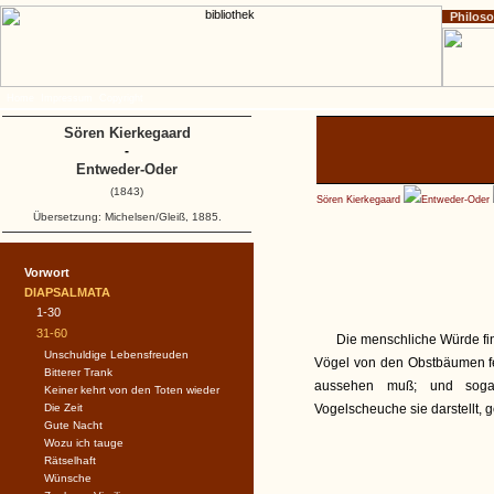
Philos
Home
Impressum
Copyright
Sören Kierkegaard
-
Entweder-Oder
(1843)
Sören Kierkegaard
Entweder-Oder
Übersetzung: Michelsen/Gleiß, 1885.
Vorwort
DIAPSALMATA
1-30
31-60
Die menschliche Würde fi
Unschuldige Lebensfreuden
Vögel von den Obstbäumen fer
Bitterer Trank
aussehen muß; und sogar
Keiner kehrt von den Toten wieder
Die Zeit
Vogelscheuche sie darstellt, 
Gute Nacht
Wozu ich tauge
Rätselhaft
Wünsche