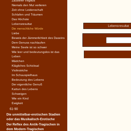
Zauberer Virgilius
Niemals den Mut verlieren
Zeit ohne Leidenschaft
Schlafen und Träumen
Das Höchste
Lebensresultat
Lebensresultat
Die menschliche Würde
Liebe
Beweis der Jämmerlichkeit des Daseins
Dem Genuss nachlaufen
Meine Seele ist so schwer
Wie leer und bedeutungslos ist das
Leben
Mädchen
Klägliches Schicksal
Violinstriche
Im Schauspielhaus
Bedeutung des Lebens
Der eigentliche Genuß
Kattun des Lebens
Schweigen
Wie ein Kind
Ewigkeit
61-90
Die unmittelbar-erotischen Stadien
oder das Musikalisch-Erotische
Der Reflex des Antik-Tragischen in
dem Modern-Tragischen