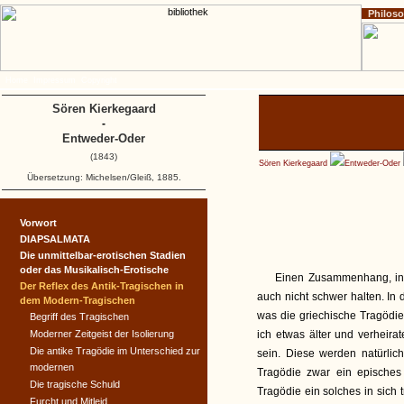
Philos
Home
Impressum
Copyright
Sören Kierkegaard
-
Entweder-Oder
(1843)
Sören Kierkegaard
Entweder-Oder
Übersetzung: Michelsen/Gleiß, 1885.
Vorwort
DIAPSALMATA
Die unmittelbar-erotischen Stadien
oder das Musikalisch-Erotische
Einen Zusammenhang, in 
Der Reflex des Antik-Tragischen in
auch nicht schwer halten. In
dem Modern-Tragischen
was die griechische Tragödie
Begriff des Tragischen
Moderner Zeitgeist der Isolierung
ich etwas älter und verheira
Die antike Tragödie im Unterschied zur
sein. Diese werden natürli
modernen
Tragödie zwar ein episches
Die tragische Schuld
Tragödie ein solches in sich 
Furcht und Mitleid