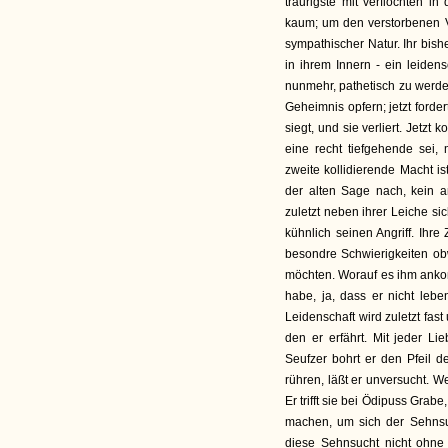
traurigste mit verflochten i
kaum; um den verstorbenen Vat
sympathischer Natur. Ihr bishe
in ihrem Innern - ein leiden
nunmehr, pathetisch zu werden
Geheimnis opfern; jetzt forder
siegt, und sie verliert. Jetzt
eine recht tiefgehende sei, 
zweite kollidierende Macht i
der alten Sage nach, kein a
zuletzt neben ihrer Leiche sic
kühnlich seinen Angriff. Ihr
besondre Schwierigkeiten obw
möchten. Worauf es ihm ankom
habe, ja, dass er nicht leb
Leidenschaft wird zuletzt fas
den er erfährt. Mit jeder L
Seufzer bohrt er den Pfeil de
rühren, läßt er unversucht. We
Er trifft sie bei Ödipuss Gra
machen, um sich der Sehnsu
diese Sehnsucht nicht ohne