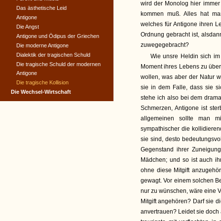
wird der Monolog hier immer 
Das ästhetische Leid
kommen muß. Alles hat man
Antigone
welches für Antigone ihren 
Die Angst
Ordnung gebracht ist, alsdann
Antigone und Ödipus der Griechen
zuwegegebracht?
Die moderne Antigone
Dialektik der tragischen Schuld
Wie unsre Heldin sich im
Die tragische Schuld der modernen
Moment ihres Lebens zu übersp
Antigone
wollen, was aber der Natur wi
Die tragische Kollision
sie in dem Falle, dass sie si
Die Wechsel-Wirtschaft
stehe ich also bei dem dramat
Schmerzen, Antigone ist sterbl
allgemeinen sollte man m
sympathischer die kollidieren
sie sind, desto bedeutungsvoll
Gegenstand ihrer Zuneigung 
Mädchen; und so ist auch ih
ohne diese Mitgift anzugehöre
gewagt. Vor einem solchen Be
nur zu wünschen, wäre eine 
Mitgift angehören? Darf sie 
anvertrauen? Leidet sie doch a