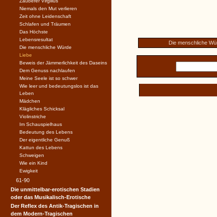
Zauberer Virgilius
Niemals den Mut verlieren
Zeit ohne Leidenschaft
Schlafen und Träumen
Das Höchste
Lebensresultat
Die menschliche Wü
Die menschliche Würde
Liebe
Beweis der Jämmerlichkeit des Daseins
Dem Genuss nachlaufen
Meine Seele ist so schwer
Wie leer und bedeutungslos ist das
Leben
Mädchen
Klägliches Schicksal
Violinstriche
Im Schauspielhaus
Bedeutung des Lebens
Der eigentliche Genuß
Kattun des Lebens
Schweigen
Wie ein Kind
Ewigkeit
61-90
Die unmittelbar-erotischen Stadien
oder das Musikalisch-Erotische
Der Reflex des Antik-Tragischen in
dem Modern-Tragischen