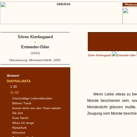
Philos
Home
Impressum
Copyright
Sören Kierkegaard
-
Entweder-Oder
(1843)
Sören Kierkegaard
Entweder-Oder
Übersetzung: Michelsen/Gleiß, 1885.
Vorwort
DIAPSALMATA
1-30
31-60
Wenn Liebe etwas zu bed
Unschuldige Lebensfreuden
Monde beschienen sein, sow
Bitterer Trank
Mondeslicht glänzen mußte
Keiner kehrt von den Toten wieder
Die Zeit
Zeugung vom Monde beschien
Gute Nacht
Wozu ich tauge
Rätselhaft
Wünsche