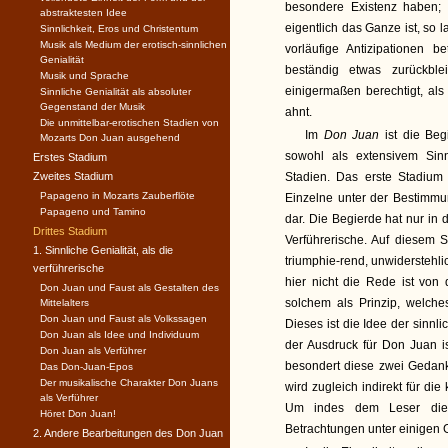
besondere Existenz haben;
abstraktesten Idee
eigentlich das Ganze ist, so l
Sinnlichkeit, Eros und Christentum
Musik als Medium der erotisch-sinnlichen
vorläufige Antizipationen 
Genialität
beständig etwas zurückbl
Musik und Sprache
einigermaßen berechtigt, als
Sinnliche Genialität als absoluter
Gegenstand der Musik
ahnt.
Die unmittelbar-erotischen Stadien von
Im
Don Juan
ist die Be
Mozarts Don Juan ausgehend
sowohl als extensivem Sin
Erstes Stadium
Zweites Stadium
Stadien. Das erste Stadium
Papageno in Mozarts Zauberflöte
Einzelne unter der Bestimmun
Papageno und Tamino
dar. Die Begierde hat nur in
Drittes Stadium
Verführerische. Auf diesem 
1. Sinnliche Genialität, als die
triumphie-rend, unwiderstehl
verführerische
hier nicht die Rede ist vo
Don Juan und Faust als Gestalten des
solchem als Prinzip, welche
Mittelalters
Don Juan und Faust als Volkssagen
Dieses ist die Idee der sinnl
Don Juan als Idee und Individuum
der Ausdruck für Don Juan i
Don Juan als Verführer
besondert diese zwei Gedan
Das Don-Juan-Epos
Der musikalische Charakter Don Juans
wird zugleich indirekt für d
als Verführer
Um indes dem Leser die Ü
Höret Don Juan!
Betrachtungen unter einigen
2. Andere Bearbeitungen des Don Juan