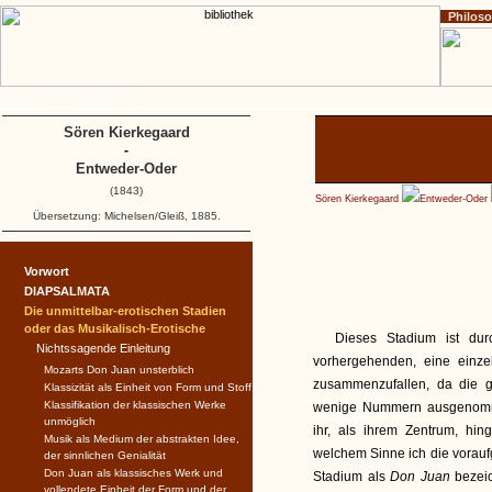
Philos
Home
Impressum
Copyright
Sören Kierkegaard
-
Entweder-Oder
(1843)
Sören Kierkegaard
Entweder-Oder
Übersetzung: Michelsen/Gleiß, 1885.
Vorwort
DIAPSALMATA
Die unmittelbar-erotischen Stadien
oder das Musikalisch-Erotische
Dieses Stadium ist du
Nichtssagende Einleitung
vorhergehenden, eine einze
Mozarts Don Juan unsterblich
zusammenzufallen, da die g
Klassizität als Einheit von Form und Stoff
Klassifikation der klassischen Werke
wenige Nummern ausgenommen
unmöglich
ihr, als ihrem Zentrum, hin
Musik als Medium der abstrakten Idee,
welchem Sinne ich die vorau
der sinnlichen Genialität
Don Juan als klassisches Werk und
Stadium als
Don Juan
bezei
vollendete Einheit der Form und der