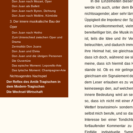
In die Einzelheiten diese
Don Juan nach Mozart, Oper
Don Juan als Ballett
werde ich auch, unter dem Be
Don Juan nach Byron, Dichtung
nichtssagender, aber sehr lä
Don Juan nach Molière, Kömödie
Üppigkeit die Impotenz der Sp
3. Der innere musikalische Bau der
eine Unvollkommenheit, viel
Oper
bereitwilliger bin, die Musik
Don Juan nach Hotho
Zum Unterschied zwischen Oper und
ist, teils die Idee und ihr 
Drama
beleuchten, und dadurch imme
Zentralität Don Juans
ihre Heimat hat, sie gleichsa
Don Juan und Elvira
Don Juan und die übrigen Personen
dass ich doch, während sie si
Die Ouvertüre
meine, dass ich hiermit das 
Das epische Moment: Leporello-Arie
stande ist. Ob es mir gelin
Das lyrische Moment: Champagner-Arie
gleichsam ein Signalement de
Nichtsagendes Nachspiel
Der Reflex des Antik-Tragischen in
dem Leser erlauben es zu ve
dem Modern-Tragischen
keineswegs den, auf welchen e
Die Wechsel-Wirtschaft
innere Bedeutung wird an se
so, dass ich nicht mit einer 
Wetter! bravissimo!« sonder
selbst mich berufe, und so d
Interesse bei einer Tondic
fortlaufender Kommentar zu 
Einfälle, individuelle S