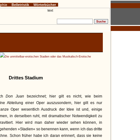
ophie
Belletristik
Wörterbücher
Die unmittelbar-erotischen Stadien oder das Musikalisch-Erotische
Drittes Stadium
rch
Don Juan
bezeichnet; hier gilt es nicht, wie beim
lne Abteilung einer Oper auszusondern, hier gilt es nur
anze Oper wesentlich Ausdruck der Idee ist und, einige
, in derselben ruht, mit dramatischer Notwendigkeit zu
gravitiert. Hier wird man daher wieder sehen können, in
fgehenden »Stadien« so benennen kann, wenn ich das dritte
chne. Schon früher habe ich daran erinnert, dass sie keine