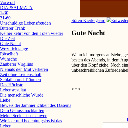
Vorwort
DIAPSALMATA
1-30
31-60
Sören Kierkegaard
Entwede
Unschuldige Lebensfreuden
Bitterer Trank
Gute Nacht
Keiner kehrt von den Toten wieder
Die Zeit
Gute Nacht
Wozu ich tauge
Rätselhaft
Wenn ich morgens aufstehe, geh
Wünsche
besten des Abends, in dem Auge
Zauberer Virgilius
über den Kopf ziehe. Noch einm
Niemals den Mut verlieren
unbeschreiblichen Zufriedenhei
Zeit ohne Leidenschaft
Schlafen und Träumen
Das Höchste
* * *
Lebensresultat
Die menschliche Würde
Liebe
Beweis der Jämmerlichkeit des Daseins
Dem Genuss nachlaufen
Meine Seele ist so schwer
Wie leer und bedeutungslos ist das
Leben