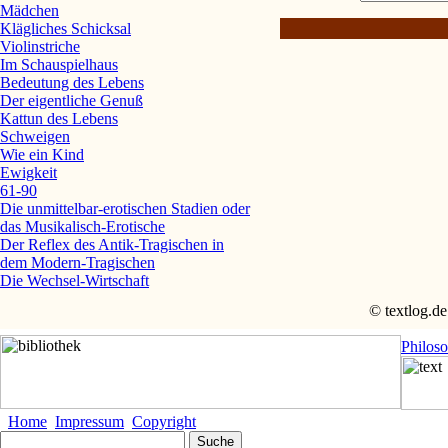
Mädchen
Klägliches Schicksal
Violinstriche
Im Schauspielhaus
Bedeutung des Lebens
Der eigentliche Genuß
Kattun des Lebens
Schweigen
Wie ein Kind
Ewigkeit
61-90
Die unmittelbar-erotischen Stadien oder
das Musikalisch-Erotische
Der Reflex des Antik-Tragischen in
dem Modern-Tragischen
Die Wechsel-Wirtschaft
© textlog.de
Philos
Home
Impressum
Copyright