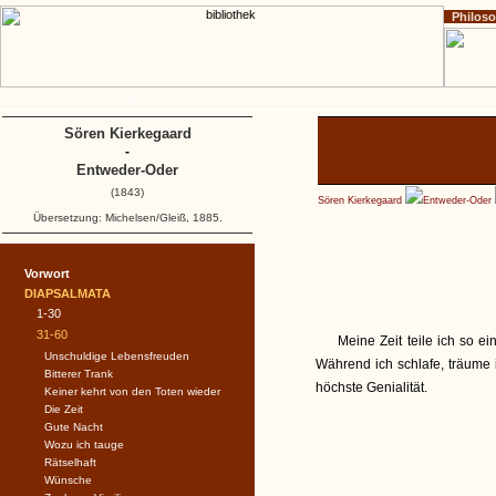
Philos
Home
Impressum
Copyright
Sören Kierkegaard
-
Entweder-Oder
(1843)
Sören Kierkegaard
Entweder-Oder
Übersetzung: Michelsen/Gleiß, 1885.
Vorwort
DIAPSALMATA
1-30
31-60
Meine Zeit teile ich so ei
Unschuldige Lebensfreuden
Während ich schlafe, träume 
Bitterer Trank
höchste Genialität.
Keiner kehrt von den Toten wieder
Die Zeit
Gute Nacht
Wozu ich tauge
Rätselhaft
Wünsche