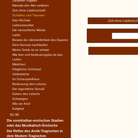
Zauberer Virgilius
Niemals den Mut verlieren
Zeit ohne Leidenschaft
Schlafen und Träumen
Das Höchste
Zeit ohne Leidensch
Lebensresultat
Die menschliche Würde
Liebe
Beweis der Jämmerlichkeit des Daseins
Dem Genuss nachlaufen
Meine Seele ist so schwer
Wie leer und bedeutungslos ist das
Leben
Mädchen
Klägliches Schicksal
Violinstriche
Im Schauspielhaus
Bedeutung des Lebens
Der eigentliche Genuß
Kattun des Lebens
Schweigen
Wie ein Kind
Ewigkeit
61-90
Die unmittelbar-erotischen Stadien
oder das Musikalisch-Erotische
Der Reflex des Antik-Tragischen in
dem Modern-Tragischen