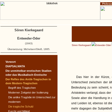
Philos
Home
Impressum
Copyright
Sören Kierkegaard
-
Entweder-Oder
(1843)
Sören Kierkegaard
Entweder-Oder
Übersetzung: Michelsen/Gleiß, 1885.
Vorwort
DIAPSALMATA
Die unmittelbar-erotischen Stadien
oder das Musikalisch-Erotische
Das hier in der Kürze, 
Der Reflex des Antik-Tragischen in
Unterschied zwischen der ä
dem Modern-Tragischen
Bedeutung zu sein scheint, n
Begriff des Tragischen
Moderner Zeitgeist der Isolierung
Aristoteles
verlangt, dass der
Die antike Tragödie im Unterschied zur
Sowie aber die Handlung in 
modernen
und Leiden ist, ebenso ist die
Die tragische Schuld
mehr dagegen die Subjektivit
Furcht und Mitleid