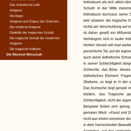
Individuum als sich allein übe
Das ästhetische Leid
Schuld. In der Mitte zwisc
Antigone
Individuum durchaus seine Sc
Die Angst
weil alsdann die tragische
K
Antigone und Ödipus der Griechen
nichts als Verschuldung auf si
Die moderne Antigone
Dialektik der tragischen Schuld
ist daher gewiß ein Mißvers
Die tragische Schuld der modernen
Verhängnis sich in lauter In
Antigone
Helden Vorzeit will man weite
Die tragische Kollision
persönliche Tat, auf die eigne
Die Wechsel-Wirtschaft
auch seine ästhetische Schuld
in seiner Schlechtigkeit darg
Schlechte, das Böse; dieses
ästhetisches Element. Frag
Strebens, so liegt er in de
Das Komische liegt gerade in
letztern, das Tragische
Schlechtigkeit, nicht die eige
Beispiele finden sich genug 
geniales Werk: »
Faust und 
nicht aus einem einzelnen dic
in dem herrschenden Bewußts