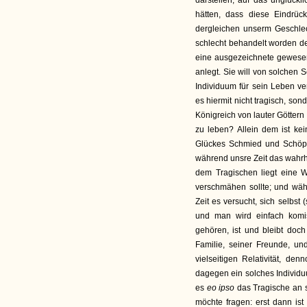
darstellen, auf das unglück
hätten, dass diese Eindrüc
dergleichen unserm Geschlec
schlecht behandelt worden de
eine ausgezeichnete gewesen
anlegt. Sie will von solchen 
Individuum für sein Leben ve
es hiermit nicht tragisch, son
Königreich von lauter Göttern
zu leben? Allein dem ist kein
Glückes Schmied und Schöpfer
während unsre Zeit das wahrhaf
dem Tragischen liegt eine W
verschmähen sollte; und wäh
Zeit es versucht, sich selbst (
und man wird einfach komi
gehören, ist und bleibt doch
Familie, seiner Freunde, und
vielseitigen Relativität, de
dagegen ein solches Individuu
es
eo ipso
das Tragische an s
möchte fragen: erst dann is