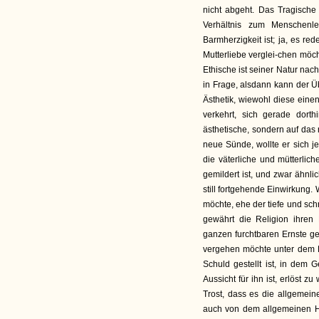
nicht abgeht. Das Tragische 
Verhältnis zum Menschenl
Barmherzigkeit ist; ja, es re
Mutterliebe verglei-chen möc
Ethische ist seiner Natur nac
in Frage, alsdann kann der Ü
Ästhetik, wiewohl diese eine
verkehrt, sich gerade dor
ästhetische, sondern auf das 
neue Sünde, wollte er sich je
die väterliche und mütterlich
gemildert ist, und zwar ähnl
still fortgehende Einwirkung
möchte, ehe der tiefe und sc
gewährt die Religion ihren
ganzen furchtbaren Ernste g
vergehen möchte unter dem 
Schuld gestellt ist, in dem 
Aussicht für ihn ist, erlöst 
Trost, dass es die allgemeine
auch von dem allgemeinen Hei