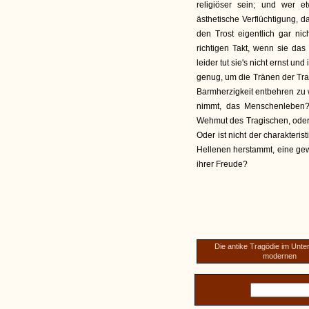
religiöser sein; und wer 
ästhetische Verflüchtigung, d
den Trost eigentlich gar ni
richtigen Takt, wenn sie das 
leider tut sie's nicht ernst un
genug, um die Tränen der Tr
Barmherzigkeit entbehren zu 
nimmt, das Menschenleben?
Wehmut des Tragischen, oder 
Oder ist nicht der charakteri
Hellenen herstammt, eine gew
ihrer Freude?
Die antike Tragödie im Unte
modernen