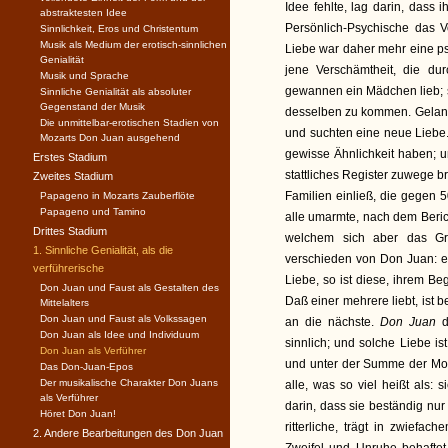
Idee fehlte, lag darin, dass 
abstraktesten Idee
Persönlich-Psychische das V
Sinnlichkeit, Eros und Christentum
Musik als Medium der erotisch-sinnlichen
Liebe war daher mehr eine psy
Genialität
jene Verschämtheit, die dur
Musik und Sprache
gewannen ein Mädchen lieb; 
Sinnliche Genialität als absoluter
Gegenstand der Musik
desselben zu kommen. Gelang 
Die unmittelbar-erotischen Stadien von
und suchten eine neue Liebe. 
Mozarts Don Juan ausgehend
gewisse Ähnlichkeit haben; 
Erstes Stadium
stattliches Register zuwege 
Zweites Stadium
Familien einließ, die gegen 
Papageno in Mozarts Zauberflöte
Papageno und Tamino
alle umarmte, nach dem Berich
Drittes Stadium
welchem sich aber das Gri
1. Sinnliche Genialität, als die
verschieden von Don Juan: er
verführerische
Liebe, so ist diese, ihrem Beg
Don Juan und Faust als Gestalten des
Daß einer mehrere liebt, ist b
Mittelalters
Don Juan und Faust als Volkssagen
an die nächste.
Don Juan
d
Don Juan als Idee und Individuum
sinnlich; und solche Liebe ist
Don Juan als Verführer
und unter der Summe der Mom
Das Don-Juan-Epos
Der musikalische Charakter Don Juans
alle, was so viel heißt als: 
als Verführer
darin, dass sie beständig nur
Höret Don Juan!
ritterliche, trägt in zwiefa
2. Andere Bearbeitungen des Don Juan