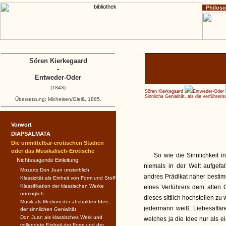
Philos
Home
Impressum
Copyright
Sören Kierkegaard
-
Entweder-Oder
(1843)
Sören Kierkegaard
Entweder-Oder
Sinnliche Genialität, als die verführeri
Übersetzung: Michelsen/Gleiß, 1885.
Vorwort
DIAPSALMATA
Die unmittelbar-erotischen Stadien
oder das Musikalisch-Erotische
So wie die Sinnlichkeit i
Nichtssagende Einleitung
niemals in der Welt aufgefa
Mozarts Don Juan unsterblich
andres Prädikat näher bestimm
Klassizität als Einheit von Form und Stoff
Klassifikation der klassischen Werke
eines Verführers dem alten G
unmöglich
dieses sittlich hochstellen z
Musik als Medium der abstrakten Idee,
jedermann weiß, Liebesaffär
der sinnlichen Genialität
Don Juan als klassisches Werk und
welches ja die Idee nur als 
vollendete Einheit der Form und der