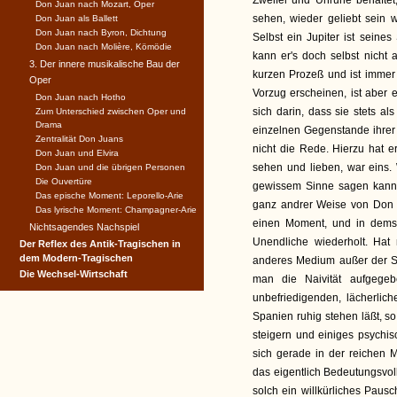
Zweifel und Unruhe behaftet
Don Juan nach Mozart, Oper
sehen, wieder geliebt sein 
Don Juan als Ballett
Don Juan nach Byron, Dichtung
Selbst ein Jupiter ist sein
Don Juan nach Molière, Kömödie
kann er's doch selbst nicht
3. Der innere musikalische Bau der
kurzen Prozeß und ist immer 
Oper
Vorzug erscheinen, ist aber 
Don Juan nach Hotho
sich darin, dass sie stets al
Zum Unterschied zwischen Oper und
Drama
einzelnen Gegenstande ihrer 
Zentralität Don Juans
nicht die Rede. Hierzu hat e
Don Juan und Elvira
sehen und lieben, war eins.
Don Juan und die übrigen Personen
Die Ouvertüre
gewissem Sinne sagen kann, 
Das epische Moment: Leporello-Arie
ganz andrer Weise von Don J
Das lyrische Moment: Champagner-Arie
einen Moment, und in demse
Nichtsagendes Nachspiel
Unendliche wiederholt. Hat
Der Reflex des Antik-Tragischen in
dem Modern-Tragischen
anderes Medium außer der Sp
Die Wechsel-Wirtschaft
man die Naivität aufgege
unbefriedigenden, lächerlic
Spanien ruhig stehen läßt, 
steigern und einiges psychis
sich gerade in der reichen 
das eigentlich Bedeutungsvo
solch ein willkürliches Pau