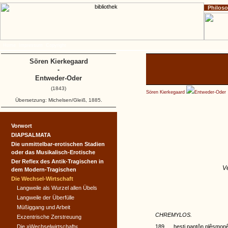
Philos
Home
Impressum
Copyright
Sören Kierkegaard
-
Entweder-Oder
(1843)
Sören Kierkegaard
Entweder-Oder
Übersetzung: Michelsen/Gleiß, 1885.
Vorwort
DIAPSALMATA
Die unmittelbar-erotischen Stadien
oder das Musikalisch-Erotische
Der Reflex des Antik-Tragischen in
Ve
dem Modern-Tragischen
Die Wechsel-Wirtschaft
Langweile als Wurzel allen Übels
Langweile der Überfülle
Müßiggang und Arbeit
CHREMYLOS.
Exzentrische Zerstreuung
Die »Wechselwirtschaft«
189. ... hesti pantôn plêsmon