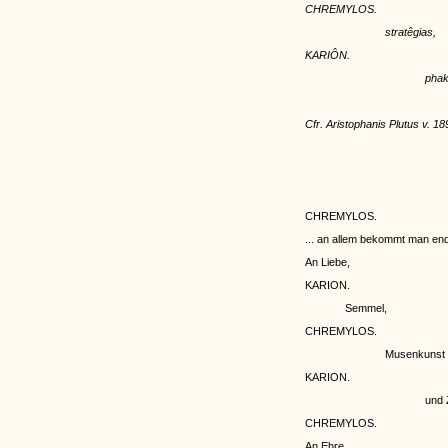
CHREMYLOS.
stratêgias,
KARIÔN.
phak
Cfr. Aristophanis Plutus v. 18
CHREMYLOS.
... an allem bekommt man end
An Liebe,
KARION.
Semmel,
CHREMYLOS.
Musenkunst
KARION.
und 
CHREMYLOS.
An Ehre,