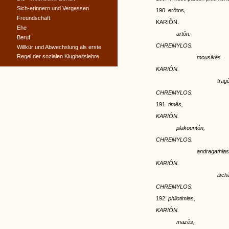
Sich-erinnern und Vergessen
190. erôtos,
Freundschaft
KARIÔN.
Ehe
artôn.
Beruf
CHREMYLOS.
Willkür und Abwechslung als erste
Regel der sozialen Klugheitslehre
mousikês.
KARIÔN.
trag
CHREMYLOS.
191.
timês,
KARIÔN.
plakountôn,
CHREMYLOS.
andragathias
KARIÔN.
isch
CHREMYLOS.
192.
philotimias,
KARIÔN.
mazês,