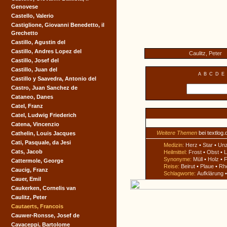
Genovese
Castello, Valerio
Castiglione, Giovanni Benedetto, il
Grechetto
Castillo, Agustin del
Castillo, Andres Lopez del
Caulitz, Peter
Castillo, Josef del
Castillo, Juan del
A
B
C
D
E
Castillo y Saavedra, Antonio del
Castro, Juan Sanchez de
Cataneo, Danes
Catel, Franz
Catel, Ludwig Friederich
Catena, Vincenzio
Weitere Themen
bei textlog.
Cathelin, Louis Jacques
Cati, Pasquale, da Jesi
Medizin:
Herz
•
Star
•
Un
Cats, Jacob
Heilmittel:
Frost
•
Obst
•
L
Synonyme:
Müll
•
Holz
•
F
Cattermole, George
Reise:
Beirut
•
Plaue
•
Rh
Caucig, Franz
Schlagworte:
Aufklärung
Cauer, Emil
Caukerken, Cornelis van
Caulitz, Peter
Cautaerts, Francois
Cauwer-Ronsse, Josef de
Cavaceppi, Bartolome