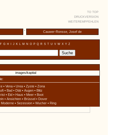
TO TOP
DRUCKVERSION
WEITEREMPFEHLEN
-
Cauwer-Ronsse, Josef de
F
G
H
I
J
K
L
M
N
O
P
Q
R
S
T
U
V
W
X
Y
Z
de:
ze
•
Vena
•
Urea
•
Zyste
•
Zona
uft
•
Bad
•
Diät
•
Augen
•
Blitz
rist
•
Eid
•
Haus
•
Meer
•
Boot
ein
•
Ansichten
•
Brüssel
•
Dover
•
Moderne
•
Sezession
•
Wucher
•
Ring