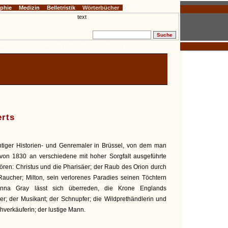
ophie
Medizin
Belletristik
Wörterbücher
E
F
G
H
I
J
K
L
M
N
O
P
Q
R
S
T
U
V
W
X
Y
Z
erts
chtiger Historien- und Genremaler in Brüssel, von dem man
von 1830 an verschiedene mit hoher Sorgfalt ausgeführte
ören: Christus und die Pharisäer; der Raub des Orion durch
 Raucher; Milton, sein verlorenes Paradies seinen Töchtern
hanna Gray lässt sich überreden, die Krone Englands
r; der Musikant; der Schnupfer; die Wildprethändlerin und
chverkäuferin; der lustige Mann.