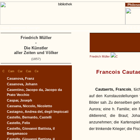
Philos
Home
Impressum
Copyright
A
B
C
D
Friedrich Müller
-
Die Künstler
aller Zeiten und Völker
Friedrich Müller
C
(1857)
|
|
|
|
|
Francois Cauta
C
Cam
Car
Cas
Ce
Casanova, Franz
Casanova, Johann
Cautaerts, Francois
, tü
Casentino, Jacopo da, Jacopo da
Prato Vecchio
auf den Kunstausstellungen 
Caspar, Joseph
Bilder sah. Zu denselben geh
Cassana, Niccolo, Nicoletto
Aurora; eine h. Familie; ein
Castagno, Andrea del, degli Impiccati
diktierend; die Braut; Jo
Castello, Bernardo, Castelli
anzunehmen; die Kartenspiele
Castello, Felix
Castello, Giovanni Battista, il
der trinkende Krieger; die Fis
Bergamasco
Castello, Giovanni Battista, il