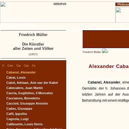
Philos
Home
Impressum
Copyright
A
B
C
D
Friedrich Müller
-
Die Künstler
aller Zeiten und Völker
Friedrich Müller
C
(1857)
|
|
|
|
|
Alexander Caba
C
Cam
Car
Cas
Ce
Cabanel, Alexander
Cabat, Louis
Cabanel, Alexander
, ein
Cabel, Adriaan, Arie van der Kabel
Cabezalero, Juan Martin
Gemälde: der h. Johannes de
Caccia, Guglielmo, il Moncalvo
letzten Jahren auf der Au
Cacciatore, Benedetto
Behandlung mit einem kräftig
Caccioli, Giuseppe Antonio
Cades, Giuseppe
Caffi, Ippolito
Cagnola, Luigi
Caillouette, Louis Denis