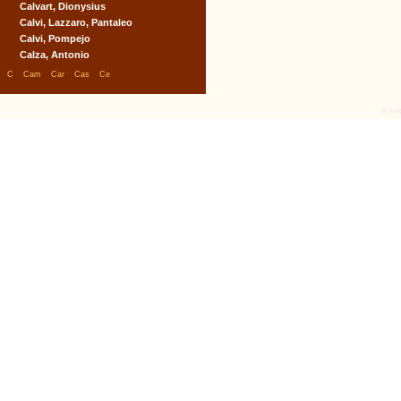
Calvart, Dionysius
Calvi, Lazzaro, Pantaleo
Calvi, Pompejo
Calza, Antonio
|
|
|
|
|
C
Cam
Car
Cas
Ce
© tex