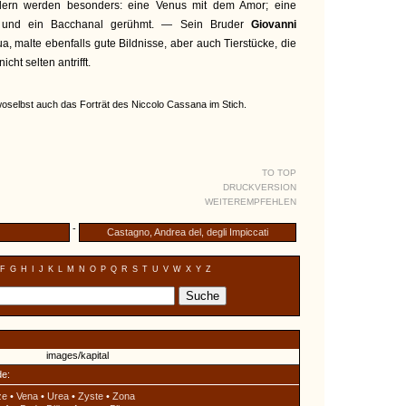
ldern werden besonders: eine Venus mit dem Amor; eine
a und ein Bacchanal gerühmt. — Sein Bruder
Giovanni
a, malte ebenfalls gute Bildnisse, aber auch Tierstücke, die
cht selten antrifft.
woselbst auch das Forträt des Niccolo Cassana im Stich.
TO TOP
DRUCKVERSION
WEITEREMPFEHLEN
-
Castagno, Andrea del, degli Impiccati
F
G
H
I
J
K
L
M
N
O
P
Q
R
S
T
U
V
W
X
Y
Z
de:
ze
•
Vena
•
Urea
•
Zyste
•
Zona