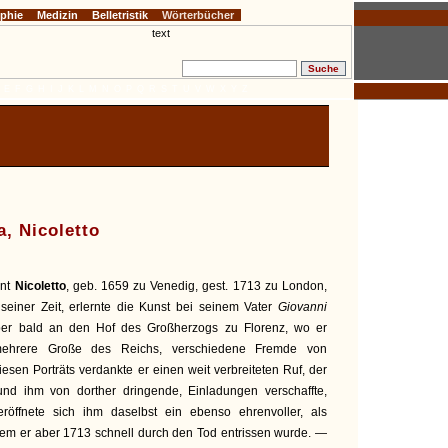
ophie
Medizin
Belletristik
Wörterbücher
E
F
G
H
I
J
K
L
M
N
O
P
Q
R
S
T
U
V
W
X
Y
Z
, Nicoletto
nnt
Nicoletto
, geb. 1659 zu Venedig, gest. 1713 zu London,
seiner Zeit, erlernte die Kunst bei seinem Vater
Giovanni
er bald an den Hof des Großherzogs zu Florenz, wo er
mehrere Große des Reichs, verschiedene Fremde von
esen Porträts verdankte er einen weit verbreiteten Ruf, der
d ihm von dorther dringende, Einladungen verschaffte,
röffnete sich ihm daselbst ein ebenso ehrenvoller, als
 dem er aber 1713 schnell durch den Tod entrissen wurde. —