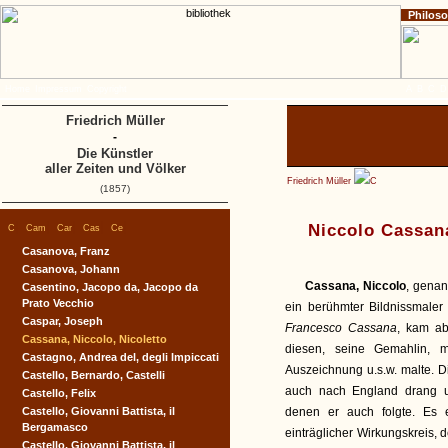
Philos
Home
Impressum
Copyright
A
B
C
D
Friedrich Müller
-
Die Künstler
aller Zeiten und Völker
Friedrich Müller
C
(1857)
|
|
|
|
|
Niccolo Cassana
C
Cam
Car
Cas
Ce
Casanova, Franz
Casanova, Johann
Cassana, Niccolo
, gena
Casentino, Jacopo da, Jacopo da
Prato Vecchio
ein berühmter Bildnissmaler 
Caspar, Joseph
Francesco Cassana
, kam ab
Cassana, Niccolo, Nicoletto
diesen, seine Gemahlin, 
Castagno, Andrea del, degli Impiccati
Auszeichnung u.s.w. malte. Di
Castello, Bernardo, Castelli
auch nach England drang un
Castello, Felix
Castello, Giovanni Battista, il
denen er auch folgte. Es e
Bergamasco
einträglicher Wirkungskreis,
Castello, Giovanni Battista, il