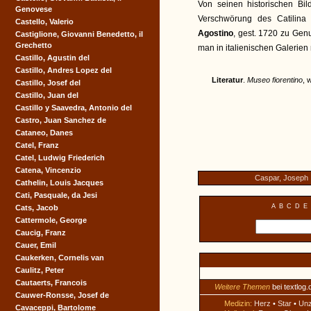
Von seinen historischen Bi
Genovese
Verschwörung des Catilin
Castello, Valerio
Agostino
, gest. 1720 zu Genu
Castiglione, Giovanni Benedetto, il
Grechetto
man in italienischen Galerien ni
Castillo, Agustin del
Castillo, Andres Lopez del
Literatur
.
Museo fiorentino
, 
Castillo, Josef del
Castillo, Juan del
Castillo y Saavedra, Antonio del
Castro, Juan Sanchez de
Cataneo, Danes
Catel, Franz
Catel, Ludwig Friederich
Catena, Vincenzio
Caspar, Joseph
Cathelin, Louis Jacques
Cati, Pasquale, da Jesi
A
B
C
D
E
Cats, Jacob
Cattermole, George
Caucig, Franz
Cauer, Emil
Caukerken, Cornelis van
Caulitz, Peter
Cautaerts, Francois
Weitere Themen
bei textlog.
Cauwer-Ronsse, Josef de
Medizin:
Herz
•
Star
•
Un
Cavaceppi, Bartolome