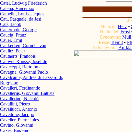
Catel, Ludwig Friederich
Catena, Vincenzio
Cathelin, Louis Jacques
Cati, Pasquale, da Jesi
We
Cats, Jacob
Medizin:
Herz
•
Cattermole, George
Heilmittel:
Frost
Caucig, Franz
Synonyme:
Müll
Cauer, Emil
Reise:
Beirut
•
Pl
Caukerken, Cornelis van
Schlagworte:
Aufklä
Caulitz, Peter
Cautaerts, Francois
Cauwer-Ronsse, Josef de
Cavaceppi, Bartolome
Cavagna, Giovanni Paolo
Cavalcante, Andrea di Lazzaro di,
Buggiano
Cavalleri, Ferdinande
Cavalleriis, Giovanni Battista
Cavallerino, Niccolò
Cavallini, Pietro
Cavallucci, Antonio
Cavedone, Jacopo
Cavelier, Pierre Jules
Cavino, Giovanni
Caxes, Eugenio