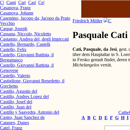
C
|
Cam
|
Car
|
Cas
|
Ce
|
Casanova, Franz
Casanova, Johann
Casentino, Jacopo da, Jacopo da Prato
Friedrich Müller
C
Vecchio
Caspar, Joseph
Pasquale Cati 
Cassana, Niccolo, Nicoletto
Castagno, Andrea del, degli Impiccati
Castello, Bernardo, Castelli
Cati, Pasquale, da Jesi
, gest
Castello, Felix
über dem Hauptaltar in S. Lore
Castello, Giovanni Battista, il
in Fresko gemalt findet, deren
Bergamasco
Michelangelos
verrät.
Castello, Giovanni Battista, il
Genovese
Castello, Valerio
Castiglione, Giovanni Benedetto, il
Grechetto
Castillo, Agustin del
Castillo, Andres Lopez del
Castillo, Josef del
Castillo, Juan del
Castillo y Saavedra, Antonio del
Cathel
Castro, Juan Sanchez de
A
B
C
D
E
F
G
H
I
Cataneo, Danes
Catel, Franz