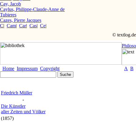
Cay, Jacob
Caylus, Philippe-Claude-Anne de
Tubieres
Cazes, Pierre Jacques
C
|
Cam
|
Car
|
Cas
|
Ce
|
© textlog.de
Philos
Home
Impressum
Copyright
A
B
Friedrich Müller
-
Die Künstler
aller Zeiten und Völker
(1857)