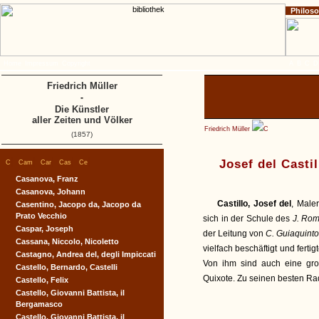
Philos
Home
Impressum
Copyright
A
B
C
D
Friedrich Müller
-
Die Künstler
aller Zeiten und Völker
Friedrich Müller
C
(1857)
|
|
|
|
|
Josef del Castil
C
Cam
Car
Cas
Ce
Casanova, Franz
Casanova, Johann
Castillo, Josef del
, Male
Casentino, Jacopo da, Jacopo da
Prato Vecchio
sich in der Schule des
J. Ro
Caspar, Joseph
der Leitung von
C. Guiaquinto
Cassana, Niccolo, Nicoletto
vielfach beschäftigt und fertig
Castagno, Andrea del, degli Impiccati
Von ihm sind auch eine gr
Castello, Bernardo, Castelli
Quixote. Zu seinen besten Ra
Castello, Felix
Castello, Giovanni Battista, il
Bergamasco
Castello, Giovanni Battista, il