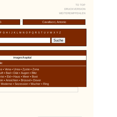
TO TOP
DRUCKVERSION
WEITEREMPFEHLEN
-
lò
Cavallucci, Antonio
F
G
H
I
J
K
L
M
N
O
P
Q
R
S
T
U
V
W
X
Y
Z
de:
ze
•
Vena
•
Urea
•
Zyste
•
Zona
uft
•
Bad
•
Diät
•
Augen
•
Blitz
rist
•
Eid
•
Haus
•
Meer
•
Boot
ein
•
Ansichten
•
Brüssel
•
Dover
•
Moderne
•
Sezession
•
Wucher
•
Ring