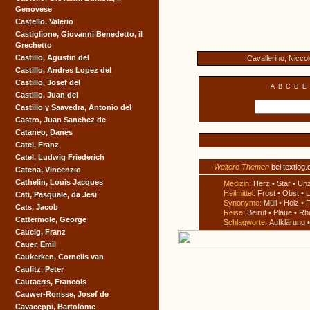
Genovese
Castello, Valerio
Castiglione, Giovanni Benedetto, il
Grechetto
Castillo, Agustin del
Cavallerino, Nicco
Castillo, Andres Lopez del
Castillo, Josef del
A
B
C
D
E
Castillo, Juan del
Castillo y Saavedra, Antonio del
Castro, Juan Sanchez de
Cataneo, Danes
Catel, Franz
Catel, Ludwig Friederich
Weitere Themen
bei textlog.
Catena, Vincenzio
Cathelin, Louis Jacques
Medizin:
Herz
•
Star
•
Un
Heilmittel:
Frost
•
Obst
•
L
Cati, Pasquale, da Jesi
Synonyme:
Müll
•
Holz
•
F
Cats, Jacob
Reise:
Beirut
•
Plaue
•
Rh
Cattermole, George
Schlagworte:
Aufklärung
Caucig, Franz
Cauer, Emil
Caukerken, Cornelis van
Caulitz, Peter
Cautaerts, Francois
Cauwer-Ronsse, Josef de
Cavaceppi, Bartolome