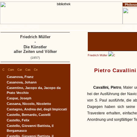
Philos
Home
Impressum
Copyright
A
B
C
D
Friedrich Müller
-
Die Künstler
aller Zeiten und Völker
Friedrich Müller
C
(1857)
|
|
|
|
|
Pietro Cavallini
C
Cam
Car
Cas
Ce
Casanova, Franz
Casanova, Johann
Cavallini, Pietro
, Maler 
Casentino, Jacopo da, Jacopo da
Prato Vecchio
hei der Ausführung der Navi
Caspar, Joseph
von S. Paul ausführte, die a
Cassana, Niccolo, Nicoletto
Dagegen haben sich seine 
Castagno, Andrea del, degli Impiccati
Travestere erhalten, einfach
Castello, Bernardo, Castelli
Anordnung und sorgfältiger T
Castello, Felix
Castello, Giovanni Battista, il
Bergamasco
Castello, Giovanni Battista, il