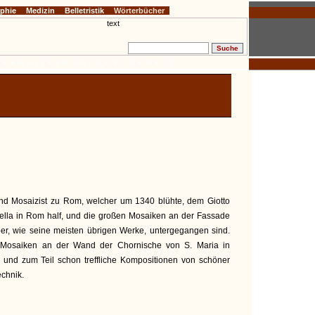
ophie
Medizin
Belletristik
Wörterbücher
E
F
G
H
I
J
K
L
M
N
O
P
Q
R
S
T
U
V
W
X
Y
Z
und Mosaizist zu Rom, welcher um 1340 blühte, dem Giotto
cella in Rom half, und die großen Mosaiken an der Fassade
ber, wie seine meisten übrigen Werke, untergegangen sind.
Mosaiken an der Wand der Chornische von S. Maria in
e und zum Teil schon treffliche Kompositionen von schöner
echnik.