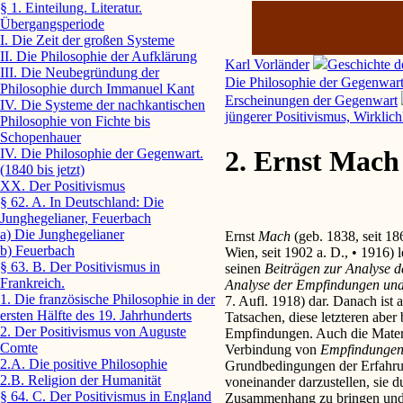
§ 1. Einteilung. Literatur.
Übergangsperiode
I. Die Zeit der großen Systeme
II. Die Philosophie der Aufklärung
Karl Vorländer
Geschichte d
III. Die Neubegründung der
Die Philosophie der Gegenwart.
Philosophie durch Immanuel Kant
Erscheinungen der Gegenwart
IV. Die Systeme der nachkantischen
jüngerer Positivismus, Wirklich
Philosophie von Fichte bis
Schopenhauer
2. Ernst Mach
IV. Die Philosophie der Gegenwart.
(1840 bis jetzt)
XX. Der Positivismus
§ 62. A. In Deutschland: Die
Junghegelianer, Feuerbach
a) Die Junghegelianer
Ernst
Mach
(geb. 1838, seit 18
b) Feuerbach
Wien, seit 1902 a. D., • 1916) 
§ 63. B. Der Positivismus in
seinen
Beiträgen zur Analyse 
Frankreich.
Analyse der Empfindungen und
1. Die französische Philosophie in der
7. Aufl. 1918) dar. Danach ist
ersten Hälfte des 19. Jahrhunderts
Tatsachen, diese letzteren aber
2. Der Positivismus von Auguste
Empfindungen. Auch die Materie
Comte
Verbindung von
Empfindunge
2.A. Die positive Philosophie
Grundbedingungen der Erfahru
2.B. Religion der Humanität
voneinander darzustellen, sie
§ 64. C. Der Positivismus in England
Zusammenhang zu bringen und z