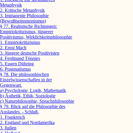
Metaphysik
2. Kritische Metaphysik
3. Immanente Philosophie
(Bewußtseinsmonismus)
§ 77. Realistische Richtungen:
Empiriokritizismus, jüngerer
Positivismus, Wirklichkeitsphilosophie
1. Empiriokritizismus
2. Ernst Mach
3. Jüngere deutsche Positivisten
4. Ferdinand Tönnies
5. Eugen Dühring
6. Pragmatismus
§ 78. Die philosophischen
Einzelwissenschaften in der
Gegenwart.
a) Psychologie, Logik, Mathematik
b) Ästhetik, Ethik, Soziologie
c) Naturphilosophie, Sprachphilosophie
§ 79. Blick auf die Philosophie des
Auslandes. - Schluß.
1. Frankreich
2. England und Nordamerika
3. Italien