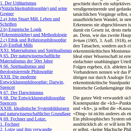
1. Der Utilitarismus
geschieht durch ein subjektives
(Nützlichkeitsphilosophie) und seine
verallgemeinernde und gedank
Gegner
tatsächlichen Vorgänge selbst, s
2.a) John Stuart Mill. Leben und
unaufhörlichem Wandel, in stet
Schriften
Erkennens nie abgeschlossen i
2.b) Empirische Logik
damit ein Gesetz ist, desto meh
(Erkenntnislehre) und Methodologie
an. Denn, wie das zweite Haup
2.c) Ethik und Religionsphilosophie
Irrtum
(1905, 3. Aufl. 1918), 
2.d) Einfluß Mills
den Tatsachen, sondern auch
e
XXI. Materialismus und Spiritualismus
erkenntniskritischen Monismus 
§ 65. Der naturwissenschaftliche
Ideal einer Wissenschaft ist err
Materialismus der 50er Jahre
einfachster unabhängiger Urteil
§ 66. Spiritualismus und
Folgen ergeben, d.h. ableiten l
theologisierende Philosophie
Vorhandenen nennen wir das P
XXII. Die moderne
übrigen nur durch Analogie Ers
Entwicklungsphilosophie: Darwin,
erkenntniskritische Standpunkt
Spencer
historische Gedankengänge üb
§ 67. Der Darwinismus
Die ganze Welt verwandelt sic
§ 68. Die Entwicklungsphilosophie
Knotenpunkte die »Ich«-Punkte
Spencers
und »Ich«, ja selbst die »Kausal
XXIII. Idealistische Systembildungen
»Ding« ist nichts anderes als
auf naturwissenschaftlicher Grundlage
Ein philosophisches System ode
§ 69. Fechner und Lotze.
ausdrücklich ab: er will kein P
1. Fechner
er selbst, »keine Machsche Phi
2. Lotze und ihm verwandte