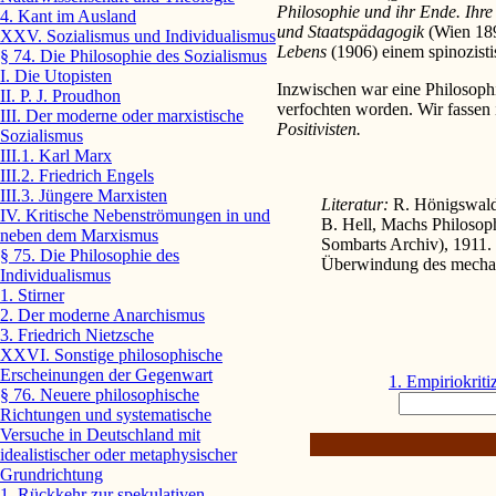
Philosophie und ihr Ende. Ihre
4. Kant im Ausland
und Staatspädagogik
(Wien 18
XXV. Sozialismus und Individualismus
Lebens
(1906) einem spinozisti
§ 74. Die Philosophie des Sozialismus
I. Die Utopisten
Inzwischen war eine Philosophi
II. P. J. Proudhon
verfochten worden. Wir fassen 
III. Der moderne oder marxistische
Positivisten.
Sozialismus
III.1. Karl Marx
III.2. Friedrich Engels
III.3. Jüngere Marxisten
Literatur:
R. Hönigswald
IV. Kritische Nebenströmungen in und
B. Hell, Machs Philosop
neben dem Marxismus
Sombarts Archiv), 1911.
§ 75. Die Philosophie des
Überwindung des mechan
Individualismus
1. Stirner
2. Der moderne Anarchismus
3. Friedrich Nietzsche
XXVI. Sonstige philosophische
Erscheinungen der Gegenwart
1. Empiriokriti
§ 76. Neuere philosophische
Richtungen und systematische
Versuche in Deutschland mit
idealistischer oder metaphysischer
Grundrichtung
1. Rückkehr zur spekulativen