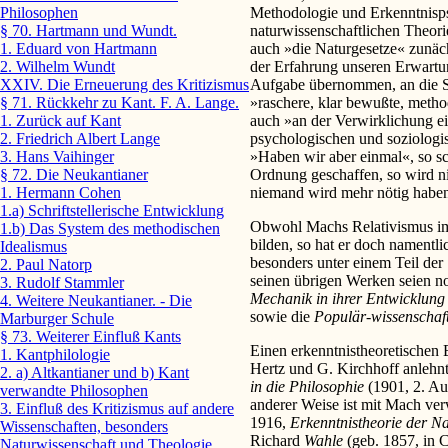
Methodologie und Erkenntnispsy
Philosophen
naturwissenschaftlichen Theor
§ 70. Hartmann und Wundt.
auch »die Naturgesetze« zunäch
1. Eduard von Hartmann
der Erfahrung unseren Erwartun
2. Wilhelm Wundt
Aufgabe übernommen, an die St
XXIV. Die Erneuerung des Kritizismus
»raschere, klar bewußte, metho
§ 71. Rückkehr zu Kant. F. A. Lange.
auch »an der Verwirklichung e
1. Zurück auf Kant
psychologischen und soziologis
2. Friedrich Albert Lange
»Haben wir aber einmal«, so sch
3. Hans Vaihinger
Ordnung geschaffen, so wird ni
§ 72. Die Neukantianer
niemand wird mehr nötig haben
1. Hermann Cohen
1.a) Schriftstellerische Entwicklung
Obwohl Machs Relativismus im
1.b) Das System des methodischen
bilden, so hat er doch namentli
Idealismus
besonders unter einem Teil der
2. Paul Natorp
seinen übrigen Werken seien n
3. Rudolf Stammler
Mechanik in ihrer Entwicklung h
4. Weitere Neukantianer. - Die
sowie die
Populär-wissenschaf
Marburger Schule
§ 73. Weiterer Einfluß Kants
Einen erkenntnistheoretischen 
1. Kantphilologie
Hertz und G. Kirchhoff anlehnt
2. a) Altkantianer und b) Kant
in die Philosophie
(1901, 2. Au
verwandte Philosophen
anderer Weise ist mit Mach ve
3. Einfluß des Kritizismus auf andere
1916,
Erkenntnistheorie der N
Wissenschaften, besonders
Richard
Wahle
(geb. 1857, in 
Naturwissenschaft und Theologie