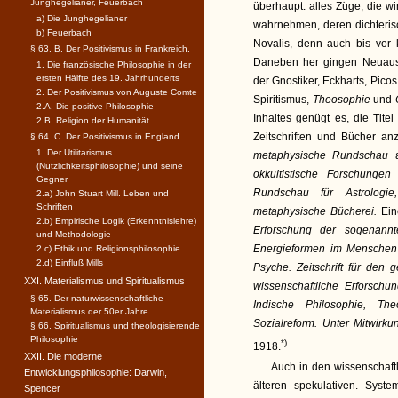
Junghegelianer, Feuerbach
überhaupt: alles Züge, die 
a) Die Junghegelianer
wahrnehmen, deren dichterisc
b) Feuerbach
Novalis, denn auch bis vor
§ 63. B. Der Positivismus in Frankreich.
Daneben her gingen Neuausg
1. Die französische Philosophie in der
ersten Hälfte des 19. Jahrhunderts
der Gnostiker, Eckharts, Picos
2. Der Positivismus von Auguste Comte
Spiritismus,
Theosophie
und
2.A. Die positive Philosophie
Inhaltes genügt es, die Titel
2.B. Religion der Humanität
Zeitschriften und Bücher an
§ 64. C. Der Positivismus in England
1. Der Utilitarismus
metaphysische Rundschau
(Nützlichkeitsphilosophie) und seine
okkultistische Forschunge
Gegner
Rundschau für Astrologie
2.a) John Stuart Mill. Leben und
Schriften
metaphysische Bücherei.
Ein
2.b) Empirische Logik (Erkenntnislehre)
Erforschung der sogenann
und Methodologie
Energieformen im Menschen
2.c) Ethik und Religionsphilosophie
2.d) Einfluß Mills
Psyche. Zeitschrift für den
XXI. Materialismus und Spiritualismus
wissenschaftliche Erforsch
§ 65. Der naturwissenschaftliche
Indische Philosophie, The
Materialismus der 50er Jahre
Sozialreform. Unter Mitwirk
§ 66. Spiritualismus und theologisierende
Philosophie
*)
1918.
XXII. Die moderne
Auch in den wissenschaft
Entwicklungsphilosophie: Darwin,
älteren spekulativen. Syst
Spencer