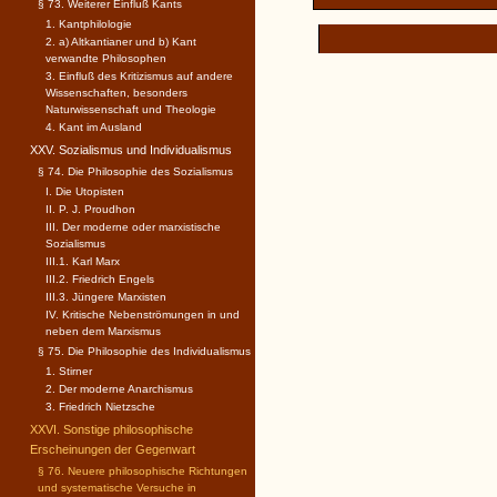
§ 73. Weiterer Einfluß Kants
1. Kantphilologie
2. a) Altkantianer und b) Kant
verwandte Philosophen
3. Einfluß des Kritizismus auf andere
Wissenschaften, besonders
Naturwissenschaft und Theologie
4. Kant im Ausland
XXV. Sozialismus und Individualismus
§ 74. Die Philosophie des Sozialismus
I. Die Utopisten
II. P. J. Proudhon
III. Der moderne oder marxistische
Sozialismus
III.1. Karl Marx
III.2. Friedrich Engels
III.3. Jüngere Marxisten
IV. Kritische Nebenströmungen in und
neben dem Marxismus
§ 75. Die Philosophie des Individualismus
1. Stirner
2. Der moderne Anarchismus
3. Friedrich Nietzsche
XXVI. Sonstige philosophische
Erscheinungen der Gegenwart
§ 76. Neuere philosophische Richtungen
und systematische Versuche in