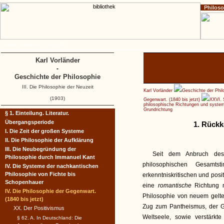
Philos
Home
Impressum
Copyright
Karl Vorländer
-
Geschichte der Philosophie
III. Die Philosophie der Neuzeit
Karl Vorländer
Geschichte der Phil
(1903)
Gegenwart. (1840 bis jetzt)
XXVI. 
philosophische Richtungen und system
Grundrichtung
§ 1. Einteilung. Literatur.
Übergangsperiode
1. Rückk
I. Die Zeit der großen Systeme
II. Die Philosophie der Aufklärung
III. Die Neubegründung der
Seit dem Anbruch des
Philosophie durch Immanuel Kant
philosophischen Gesamt
IV. Die Systeme der nachkantischen
Philosophie von Fichte bis
erkenntniskritischen und posi
Schopenhauer
eine
romantische
Richtung 
IV. Die Philosophie der Gegenwart.
Philosophie von neuem gelte
(1840 bis jetzt)
Zug zum Pantheismus, der Gl
XX. Der Positivismus
Weltseele, sowie verstärk
§ 62. A. In Deutschland: Die