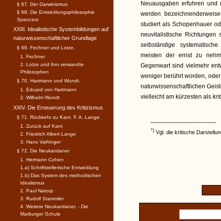
Neuausgaben erfuhren und n
§ 67. Der Darwinismus
§ 68. Die Entwicklungsphilosophie
werden bezeichnenderweise 
Spencers
studiert als Schopenhauer od
XXIII. Idealistische Systembildungen auf
neuvitalistische Richtungen 
naturwissenschaftlicher Grundlage
selbständige
systematische
§ 69. Fechner und Lotze.
meisten der ernst zu nehme
1. Fechner
2. Lotze und ihm verwandte
Gegenwart sind vielmehr en
Philosophen
weniger berührt worden, oder
§ 70. Hartmann und Wundt.
naturwissenschaftlichen Geis
1. Eduard von Hartmann
vielleicht am kürzesten als
kri
2. Wilhelm Wundt
XXIV. Die Erneuerung des Kritizismus
§ 71. Rückkehr zu Kant. F. A. Lange.
___________________
1. Zurück auf Kant
*)
Vgl. die kritische Darstell
2. Friedrich Albert Lange
3. Hans Vaihinger
§ 72. Die Neukantianer
1. Hermann Cohen
1.a) Schriftstellerische Entwicklung
1.b) Das System des methodischen
Idealismus
2. Paul Natorp
3. Rudolf Stammler
4. Weitere Neukantianer. - Die
Marburger Schule