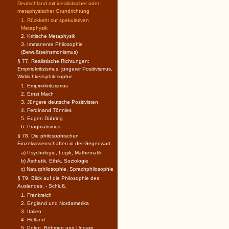
Deutschland mit idealistischer oder
metaphysischer Grundrichtung
1. Rückkehr zur spekulativen
Metaphysik
2. Kritische Metaphysik
3. Immanente Philosophie
(Bewußtseinsmonismus)
§ 77. Realistische Richtungen:
Empiriokritizismus, jüngerer Positivismus,
Wirklichkeitsphilosophie
1. Empiriokritizismus
2. Ernst Mach
3. Jüngere deutsche Positivisten
4. Ferdinand Tönnies
5. Eugen Dühring
6. Pragmatismus
§ 78. Die philosophischen
Einzelwissenschaften in der Gegenwart.
a) Psychologie, Logik, Mathematik
b) Ästhetik, Ethik, Soziologie
c) Naturphilosophie, Sprachphilosophie
§ 79. Blick auf die Philosophie des
Auslandes. - Schluß.
1. Frankreich
2. England und Nordamerika
3. Italien
4. Holland
5. Polen, Böhmen und Ungarn