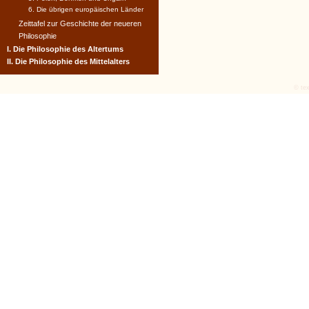
6. Die übrigen europäischen Länder
Zeittafel zur Geschichte der neueren
Philosophie
I. Die Philosophie des Altertums
II. Die Philosophie des Mittelalters
© tex