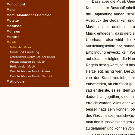
Dass aber die Musik Gegen
Monochord
Kenntnis ihrer Beschaffenhei
Moral
die Empfindung haben, schi
Moral. Moralisches Gemälde
Ausdruck der Gedanken und de
Motette
Mosaisch
Musik sucht zu unterrichten 
Mühsam
Musik entgegen, dass dergle
Musette
Überhaupt also wirkt die 
Musik
Vorstellungskräfte hat, sonde
Mittel der Musik
Musik und Erziehung
Empfindung erweckt, kein We
Öffentlicher Gebrauch der Musik
auf einander folgten, die H
Privatgebrauch der Musik
Regeln richtig wäre, so ist d
Heilkraft der Musik
Herze legt, nichts wert. Der Z
Geschichte der Musik. Antike
Geschichte der Musik. Neuzeit
von der Kunst versteht, n
Mythologie
entscheiden, ob ein Stück gut 
sag er dreiste, es sei dem Z
dadurch angegriffen, so kann 
erreicht worden. Alles aber wo
besser hätte sein können, o
des Geschmacks, verschwäch
man den Kunstverständigen z
zu gelangen und können von i