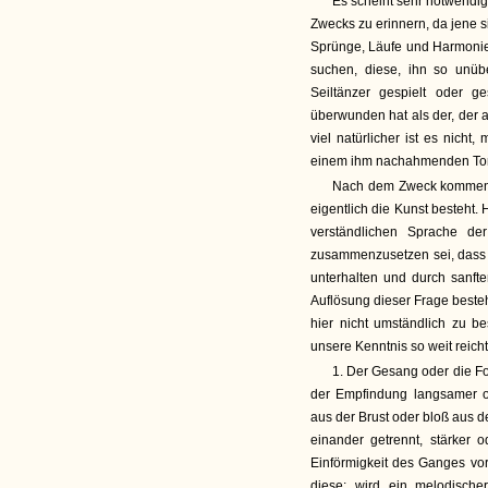
Es scheint sehr notwendig
Zwecks zu erinnern, da jene s
Sprünge, Läufe und Harmonien
suchen, diese, ihn so unüb
Seiltänzer gespielt oder 
überwunden hat als der, der 
viel natürlicher ist es nicht,
einem ihm nachahmenden Ton
Nach dem Zweck kommen di
eigentlich die Kunst besteht. 
verständlichen Sprache d
zusammenzusetzen sei, dass de
unterhalten und durch sanft
Auflösung dieser Frage beste
hier nicht umständlich zu b
unsere Kenntnis so weit reicht
1. Der Gesang oder die Fo
der Empfindung langsamer ode
aus der Brust oder bloß aus d
einander getrennt, stärker 
Einförmigkeit des Ganges vor
diese: wird ein melodisch