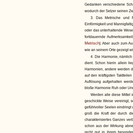
Gedanken verschiedene Scha
wodurch der Setzer seinen Zwe
3. Das Metrische und
Einförmigkeit und Mannigfalt
oder das unterhaltende Wesen
fortdauernde Aufmerksamkei
Metrisch
]. Aber auch zum Au
wie an seinem Orte gezeigt wi
4. Die Harmonie, nämlich
dient. Schon hierin allein l
Harmonien, andere werden d
auf den kräftigsten Taktteil
Auflösung aufgehalten werd
bloße Harmonie Ruh oder Unru
Werden alle diese Mittel
geschickte Weise vereinigt, 
gefühlvoller Seelen eindringt
groß die Kraft der durch di
charakterisiertes Ganzes ver
schon aus der Wirkung abne
recht gut in ihrem besonder