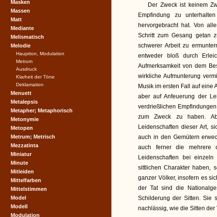
Masken
Der Zweck ist keinem Zwe
Massen
Empfindung zu unterhalte
Matt
hervorgebracht hat. Von all
Mediante
Schritt zum Gesang getan z
Melismatisch
schwerer Arbeit zu ermunte
Melodie
Hauptton, Modulation
entweder bloß durch Erleich
Metrum
Aufmerksamkeit von dem Bes
Ausdruck
wirkliche Aufmunterung vermi
Klarheit der Töne
Deklamation
Musik im ersten Fall auf eine
Menuett
aber auf Anfeuerung der Lei
Metalepsis
verdrießlichen Empfindungen s
Metapher; Metaphorisch
zum Zweck zu haben. Ab
Metonymie
Leidenschaften dieser Art, si
Metopen
Metrum; Metrisch
auch in den Gemütern erwec
Mezzatinta
auch ferner die mehrere o
Miniatur
Leidenschaften bei einzeln
Minute
sittlichen Charakter haben, 
Mitleiden
ganzer Völker, insofern es s
Mittelfarben
der Tat sind die National
Mittelstimmen
Model
Schilderung der Sitten. Sie 
Modell
nachlässig, wie die Sitten der 
Modulation