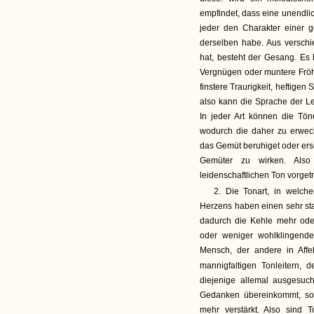
empfindet, dass eine unendl
jeder den Charakter einer 
derselben habe. Aus versch
hat, besteht der Gesang. Es l
Vergnügen oder muntere Fröhl
finstere Traurigkeit, heftige
also kann die Sprache der L
In jeder Art können die T
wodurch die daher zu erwec
das Gemüt beruhiget oder ersch
Gemüter zu wirken. Also
leidenschaftlichen Ton vorgetr
2. Die Tonart, in welch
Herzens haben einen sehr sta
dadurch die Kehle mehr ode
oder weniger wohlklingend
Mensch, der andere in Aff
mannigfaltigen Tonleitern, 
diejenige allemal ausgesuc
Gedanken übereinkommt, so
mehr verstärkt. Also sind 