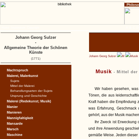
Philos
Home
Impressum
Copyright
A
B
C
D
Johann Georg Sulzer
-
Allgemeine Theorie der Schönen
Künste
Johann Georg Sulzer
M
Musik
(1771)
Machtspruch
Musik
- Mittel de
Malerei, Malerkunst
Sujets
Mittel der Malerei
Wir haben gesehen, was d
Behandlungsarten der Sujets
Tönen, die aus leidenschaftl
Ursprung und Geschichte
Malerei (Redekunst; Musik)
Kraft haben die Empfindung z
Manier
was Erfahrung, Geschmack u
Manieren
gehört, aus der Musik mache
Mannigfaltigkeit
Ihr Zweck ist Erweckung d
Mansarde
und ihre Anwendung geschieh
Marsch
Maschine
gemäße Weise. Jeden dieser 