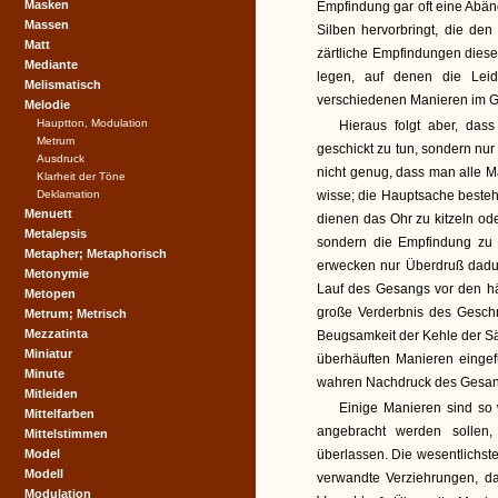
Masken
Empfindung gar oft eine Abä
Massen
Silben hervorbringt, die d
Matt
zärtliche Empfindungen diese
Mediante
legen, auf denen die Leide
Melismatisch
verschiedenen Manieren im G
Melodie
Hauptton, Modulation
Hieraus folgt aber, dass
Metrum
geschickt zu tun, sondern nur
Ausdruck
nicht genug, dass man alle M
Klarheit der Töne
Deklamation
wisse; die Hauptsache besteht
Menuett
dienen das Ohr zu kitzeln od
Metalepsis
sondern die Empfindung zu 
Metapher; Metaphorisch
erwecken nur Überdruß dadur
Metonymie
Lauf des Gesangs vor den hä
Metopen
große Verderbnis des Gesch
Metrum; Metrisch
Mezzatinta
Beugsamkeit der Kehle der S
Miniatur
überhäuften Manieren eingef
Minute
wahren Nachdruck des Gesan
Mitleiden
Einige Manieren sind so 
Mittelfarben
angebracht werden sollen,
Mittelstimmen
Model
überlassen. Die wesentlichst
Modell
verwandte Verziehrungen, da
Modulation