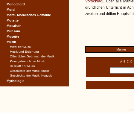
Vorschlag
]. Über alle Mani
Monochord
gründlichen Unterricht in Ag
Moral
zweiten und dritten Hauptstüc
Moral. Moralisches Gemälde
Motette
Mosaisch
Mühsam
Musette
Musik
Mittel der Musik
Manier
Musik und Erziehung
Öffentlicher Gebrauch der Musik
Privatgebrauch der Musik
A
B
C
D
Heilkraft der Musik
Geschichte der Musik. Antike
Geschichte der Musik. Neuzeit
Mythologie
© tex