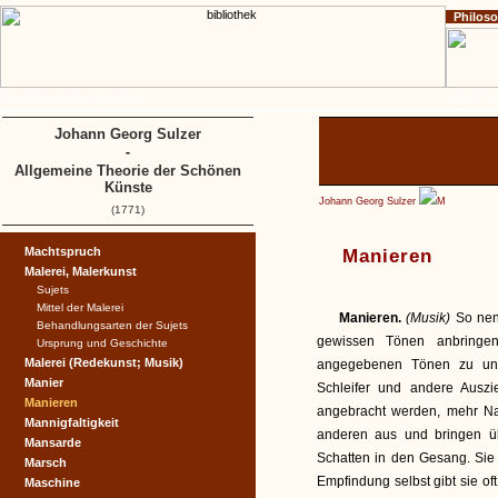
Philos
Home
Impressum
Copyright
A
B
C
D
Johann Georg Sulzer
-
Allgemeine Theorie der Schönen
Künste
Johann Georg Sulzer
M
(1771)
Machtspruch
Manieren
Malerei, Malerkunst
Sujets
Mittel der Malerei
Manieren.
(Musik)
So nen
Behandlungsarten der Sujets
gewissen Tönen anbringe
Ursprung und Geschichte
Malerei (Redekunst; Musik)
angegebenen Tönen zu unter
Manier
Schleifer und andere Ausz
Manieren
angebracht werden, mehr Na
Mannigfaltigkeit
anderen aus und bringen üb
Mansarde
Schatten in den Gesang. Sie 
Marsch
Empfindung selbst gibt sie of
Maschine