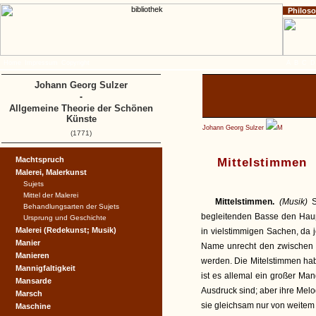
Philos
Home
Impressum
Copyright
A
B
C
D
Johann Georg Sulzer
-
Allgemeine Theorie der Schönen
Künste
Johann Georg Sulzer
M
(1771)
Machtspruch
Mittelstimmen
Malerei, Malerkunst
Sujets
Mittel der Malerei
Mittelstimmen.
(Musik)
Behandlungsarten der Sujets
begleitenden Basse den Hau
Ursprung und Geschichte
Malerei (Redekunst; Musik)
in vielstimmigen Sachen, da 
Manier
Name unrecht den zwischen
Manieren
werden. Die Mitelstimmen hab
Mannigfaltigkeit
ist es allemal ein großer M
Mansarde
Ausdruck sind; aber ihre Mel
Marsch
sie gleichsam nur von weitem
Maschine