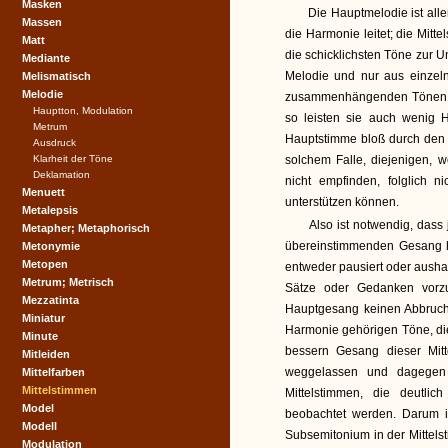
Masken
Die Hauptmelodie ist all
Massen
die Harmonie leitet; die Mit
Matt
die schicklichsten Töne zur 
Mediante
Melodie und nur aus einzeln
Melismatisch
Melodie
zusammenhängenden Tönen, z
Hauptton, Modulation
so leisten sie auch wenig 
Metrum
Hauptstimme bloß durch den 
Ausdruck
Klarheit der Töne
solchem Falle, diejenigen, 
Deklamation
nicht empfinden, folglich n
Menuett
unterstützen können.
Metalepsis
Also ist notwendig, dass
Metapher; Metaphorisch
übereinstimmenden Gesang h
Metonymie
Metopen
entweder pausiert oder aushal
Metrum; Metrisch
Sätze oder Gedanken vorzu
Mezzatinta
Hauptgesang keinen Abbruch 
Miniatur
Harmonie gehörigen Töne, di
Minute
bessern Gesang dieser Mitt
Mitleiden
weggelassen und dagegen 
Mittelfarben
Mittelstimmen
Mittelstimmen, die deutli
Model
beobachtet werden. Darum i
Modell
Subsemitonium in der Mittels
Modulation