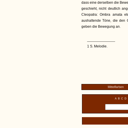
dass eine derselben die Beweg
geschieht, nicht deutlich an
Cleopatra: Ombra amata etc
aushaltende Töne, die den 
geben die Bewegung an.
______________
1 S. Melodie.
Mittelfarben
A
B
C
D