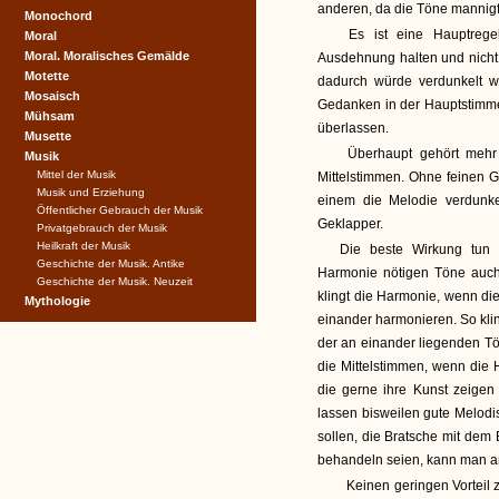
anderen, da die Töne mannigfa
Monochord
Es ist eine Hauptregel
Moral
Moral. Moralisches Gemälde
Ausdehnung halten und nicht 
Motette
dadurch würde verdunkelt w
Mosaisch
Gedanken in der Hauptstimme
Mühsam
überlassen.
Musette
Überhaupt gehört mehr 
Musik
Mittel der Musik
Mittelstimmen. Ohne feinen 
Musik und Erziehung
einem die Melodie verdunk
Öffentlicher Gebrauch der Musik
Geklapper.
Privatgebrauch der Musik
Heilkraft der Musik
Die beste Wirkung tun d
Geschichte der Musik. Antike
Harmonie nötigen Töne auch
Geschichte der Musik. Neuzeit
klingt die Harmonie, wenn die
Mythologie
einander harmonieren. So klin
der an einander liegenden T
die Mittelstimmen, wenn die
die gerne ihre Kunst zeigen 
lassen bisweilen gute Melodi
sollen, die Bratsche mit dem
behandeln seien, kann man a
Keinen geringen Vorteil 