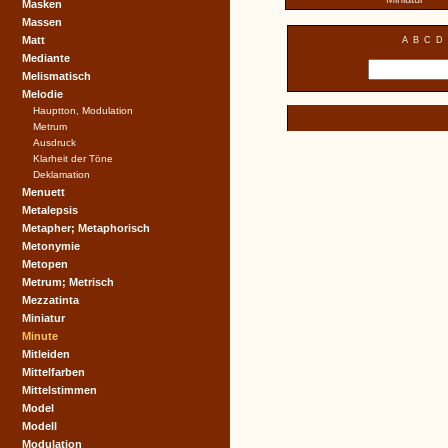
Masken
Massen
Matt
A
B
C
D
Mediante
Melismatisch
Melodie
Hauptton, Modulation
Metrum
Ausdruck
Klarheit der Töne
Deklamation
Menuett
Metalepsis
Metapher; Metaphorisch
Metonymie
Metopen
Metrum; Metrisch
Mezzatinta
Miniatur
Minute
Mitleiden
Mittelfarben
Mittelstimmen
Model
Modell
Modulation