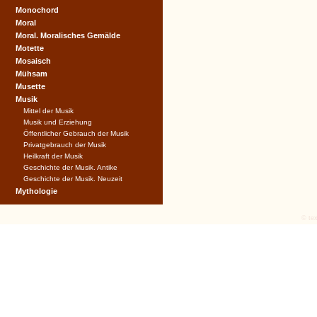
Monochord
Moral
Moral. Moralisches Gemälde
Motette
Mosaisch
Mühsam
Musette
Musik
Mittel der Musik
Musik und Erziehung
Öffentlicher Gebrauch der Musik
Privatgebrauch der Musik
Heilkraft der Musik
Geschichte der Musik. Antike
Geschichte der Musik. Neuzeit
Mythologie
© tex