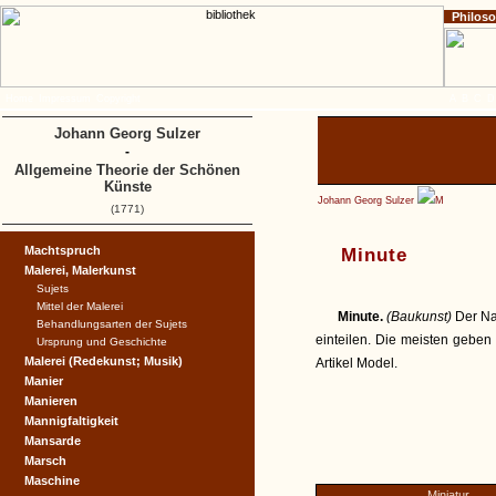
Philos
Home
Impressum
Copyright
A
B
C
D
Johann Georg Sulzer
-
Allgemeine Theorie der Schönen
Künste
Johann Georg Sulzer
M
(1771)
Machtspruch
Minute
Malerei, Malerkunst
Sujets
Mittel der Malerei
Minute.
(Baukunst)
Der Na
Behandlungsarten der Sujets
einteilen. Die meisten geben
Ursprung und Geschichte
Malerei (Redekunst; Musik)
Artikel Model.
Manier
Manieren
Mannigfaltigkeit
Mansarde
Marsch
Maschine
Miniatur