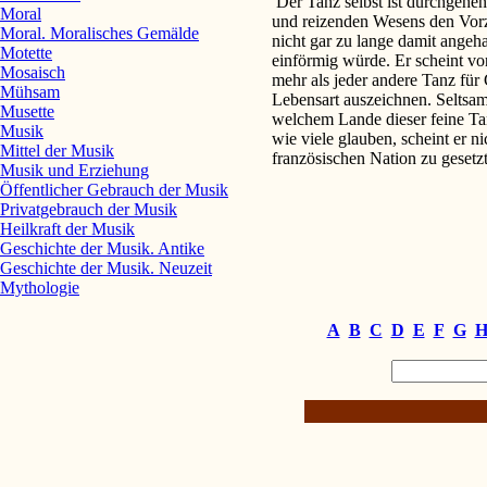
Der Tanz selbst ist durchgehe
Moral
und reizenden Wesens den Vorz
Moral. Moralisches Gemälde
nicht gar zu lange damit angeha
Motette
einförmig würde. Er scheint vo
Mosaisch
mehr als jeder andere Tanz für 
Mühsam
Lebensart auszeichnen. Seltsam
Musette
welchem Lande dieser feine Ta
Musik
wie viele glauben, scheint er ni
Mittel der Musik
französischen Nation zu gesetzt
Musik und Erziehung
Öffentlicher Gebrauch der Musik
Privatgebrauch der Musik
Heilkraft der Musik
Geschichte der Musik. Antike
Geschichte der Musik. Neuzeit
Mythologie
A
B
C
D
E
F
G