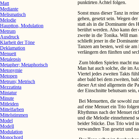
punktirten Achtel folgen.
Matt
Mediante
Sonst muss dieser Tanz in rei
Melismatisch
gehen, gesetzt sein. Wegen de
Melodie
statt als in die Dominante des
Hauptton, Modulation
berührt werden. Also kann der 
Metrum
zweite in die Tonika. Will man
Ausdruck
schließt jener in die Dominant
Klarheit der Töne
Tanzen am besten, weil sie am 
Deklamation
verlängern den fünften und sec
Menuett
Metalepsis
Zum bloßen Spielen macht man
Metapher; Metaphorisch
Man hat auch solche, die im A
Metonymie
Viertel jedes zweiten Takts fü
Metopen
aber bald bei dem zweiten, bald
Metrum; Metrisch
dieser Art sind allgemein die 
Mezzatinta
der Einschnitte behutsam sein, 
Miniatur
Minute
Bei Menuetten, die sowohl zum
Mitleiden
auf eine Menuet ein Trio folge
Mittelfarben
Rhythmus nach der Menuet rich
Mittelstimmen
und die Melodie einnehmend se
Model
beider Stücke. Das Trio wird i
Modell
verwandten Ton gesetzt und na
Modulation
Monochord