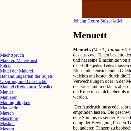
Johann Georg Sulzer
M
Menuett
Menuett.
(Musik; Tanzkunst)
E
das aus zwei Teilen besteht, de
Machtspruch
und hat seine Einschnitte von z
Malerei, Malerkunst
der Hälfte jedes Teiles müssen 
Sujets
Einschnitte entstehenden Glied
Mittel der Malerei
welches am besten durch die H
Behandlungsarten der Sujets
Verwechslungen oder in der Me
Ursprung und Geschichte
der Einschnitt merklich, aber 
Malerei (Redekunst; Musik)
die Ruhe muss nicht eher als m
Manier
werden.
Manieren
Mannigfaltigkeit
Der Ausdruck muss edel sein u
Mansarde
empfinden lassen. Die geschwin
Marsch
eine Stimme, es sei der Bass od
Maschine
Gang der Bewegung für den Tän
Masken
bei anderen Tänzen zu beobach
Massen