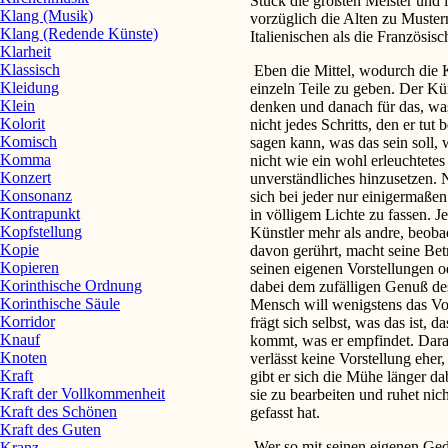
Stück die größten Meister und
Klang (Musik)
vorzüglich die Alten zu Muster
Klang (Redende Künste)
Italienischen als die Französis
Klarheit
Klassisch
Eben die Mittel, wodurch die K
Kleidung
einzeln Teile zu geben. Der Kün
Klein
denken und danach für das, was
Kolorit
nicht jedes Schritts, den er tut
Komisch
sagen kann, was das sein soll,
Komma
nicht wie ein wohl erleuchtetes
Konzert
unverständliches hinzusetzen. 
Konsonanz
sich bei jeder nur einigermaße
Kontrapunkt
in völligem Lichte zu fassen. 
Kopfstellung
Künstler mehr als andre, beob
Kopie
davon gerührt, macht seine Bet
Kopieren
seinen eigenen Vorstellungen o
Korinthische Ordnung
dabei dem zufälligen Genuß de
Korinthische Säule
Mensch will wenigstens das Vo
Korridor
frägt sich selbst, was das ist, 
Knauf
kommt, was er empfindet. Darau
Knoten
verlässt keine Vorstellung eher,
Kraft
gibt er sich die Mühe länger da
Kraft der Vollkommenheit
sie zu bearbeiten und ruhet nich
Kraft des Schönen
gefasst hat.
Kraft des Guten
Wer so mit seinen eigenen Geda
Kranz