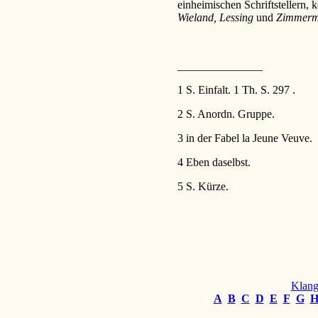
einheimischen Schriftstellern,
Wieland, Lessing
und
Zimmer
_______________
1 S. Einfalt. 1 Th. S. 297 .
2 S. Anordn. Gruppe.
3 in der Fabel la Jeune Veuve.
4 Eben daselbst.
5 S. Kürze.
Klang
A
B
C
D
E
F
G