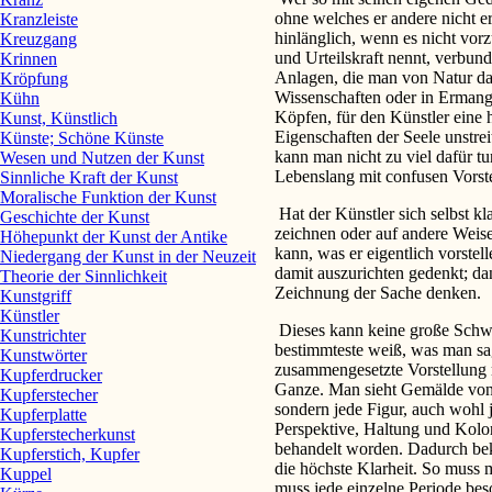
ohne welches er andere nicht er
Kranzleiste
hinlänglich, wenn es nicht vor
Kreuzgang
und Urteilskraft nennt, verbun
Krinnen
Anlagen, die man von Natur da
Kröpfung
Wissenschaften oder in Ermang
Kühn
Köpfen, für den Künstler eine 
Kunst, Künstlich
Eigenschaften der Seele unstre
Künste; Schöne Künste
kann man nicht zu viel dafür tu
Wesen und Nutzen der Kunst
Lebenslang mit confusen Vorst
Sinnliche Kraft der Kunst
Moralische Funktion der Kunst
Hat der Künstler sich selbst kla
Geschichte der Kunst
zeichnen oder auf andere Weise
Höhepunkt der Kunst der Antike
kann, was er eigentlich vorstel
Niedergang der Kunst in der Neuzeit
damit auszurichten gedenkt; da
Theorie der Sinnlichkeit
Zeichnung der Sache denken.
Kunstgriff
Künstler
Dieses kann keine große Schw
Kunstrichter
bestimmteste weiß, was man sag
Kunstwörter
zusammengesetzte Vorstellung 
Kupferdrucker
Ganze. Man sieht Gemälde von 
Kupferstecher
sondern jede Figur, auch wohl j
Kupferplatte
Perspektive, Haltung und Kolo
Kupferstecherkunst
behandelt worden. Dadurch be
Kupferstich, Kupfer
die höchste Klarheit. So muss
Kuppel
muss jede einzelne Periode bes