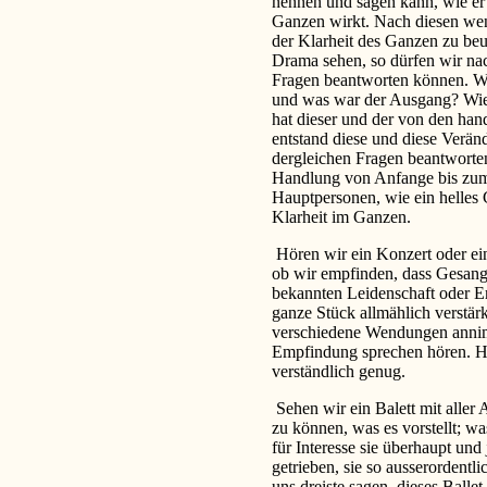
nennen und sagen kann, wie e
Ganzen wirkt. Nach diesen weni
der Klarheit des Ganzen zu beu
Drama sehen, so dürfen wir na
Fragen beantworten können. Wa
und was war der Ausgang? Wie
hat dieser und der von den ha
entstand diese und diese Verä
dergleichen Fragen beantworte
Handlung von Anfange bis zum
Hauptpersonen, wie ein helles 
Klarheit im Ganzen.
Hören wir ein Konzert oder ei
ob wir empfinden, dass Gesan
bekannten Leidenschaft oder E
ganze Stück allmählich verstär
verschiedene Wendungen annim
Empfindung sprechen hören. Hat
verständlich genug.
Sehen wir ein Balett mit aller
zu können, was es vorstellt; w
für Interesse sie überhaupt und
getrieben, sie so ausserordent
uns dreiste sagen, dieses Balle