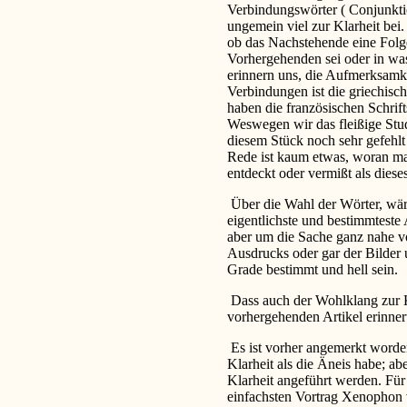
Verbindungswörter ( Conjunktion
ungemein viel zur Klarheit bei
ob das Nachstehende eine Folge
Vorhergehenden sei oder in was 
erinnern uns, die Aufmerksamke
Verbindungen ist die griechis
haben die französischen Schrift
Weswegen wir das fleißige Stu
diesem Stück noch sehr gefehlt
Rede ist kaum etwas, woran ma
entdeckt oder vermißt als dieses
Über die Wahl der Wörter, wäre
eigentlichste und bestimmteste
aber um die Sache ganz nahe vo
Ausdrucks oder gar der Bilder 
Grade bestimmt und hell sein.
Dass auch der Wohlklang zur Kl
vorhergehenden Artikel erinner
Es ist vorher angemerkt worde
Klarheit als die Äneis habe; ab
Klarheit angeführt werden. Fü
einfachsten Vortrag Xenophon v