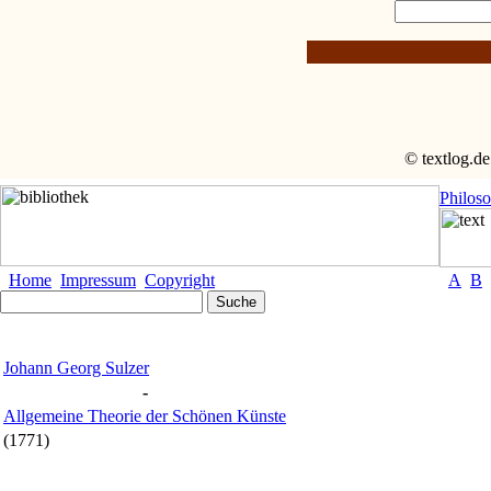
© textlog.de
Philos
Home
Impressum
Copyright
A
B
Johann Georg Sulzer
-
Allgemeine Theorie der Schönen Künste
(1771)