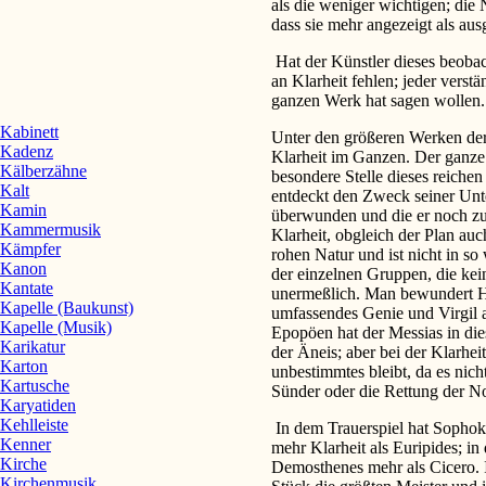
als die weniger wichtigen; die
dass sie mehr angezeigt als aus
Hat der Künstler dieses beoba
an Klarheit fehlen; jeder vers
ganzen Werk hat sagen wollen.
Kabinett
Unter den größeren Werken der
Kadenz
Klarheit im Ganzen. Der ganze 
Kälberzähne
besondere Stelle dieses reiche
Kalt
entdeckt den Zweck seiner Unte
Kamin
überwunden und die er noch zu
Kammermusik
Klarheit, obgleich der Plan auc
Kämpfer
rohen Natur und ist nicht in so
Kanon
der einzelnen Gruppen, die kein
Kantate
unermeßlich. Man bewundert Hom
Kapelle (Baukunst)
umfassendes Genie und Virgil a
Kapelle (Musik)
Epopöen hat der Messias in di
Karikatur
der Äneis; aber bei der Klarhei
Karton
unbestimmtes bleibt, da es nicht
Kartusche
Sünder oder die Rettung der N
Karyatiden
Kehlleiste
In dem Trauerspiel hat Sophok
Kenner
mehr Klarheit als Euripides; i
Kirche
Demosthenes mehr als Cicero. 
Kirchenmusik