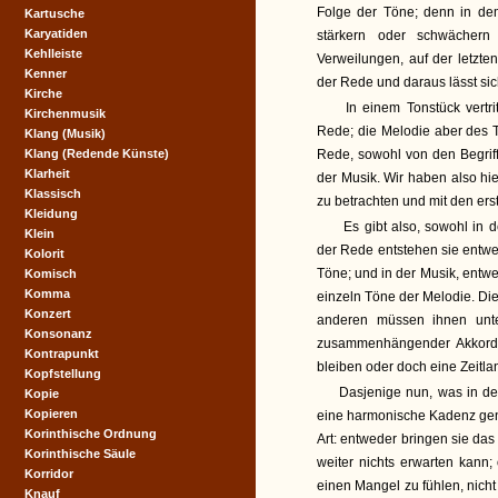
Folge der Töne; denn in de
Kartusche
Karyatiden
stärkern oder schwächern
Kehlleiste
Verweilungen, auf der letzte
Kenner
der Rede und daraus lässt sic
Kirche
In einem Tonstück vertri
Kirchenmusik
Rede; die Melodie aber des T
Klang (Musik)
Klang (Redende Künste)
Rede, sowohl von den Begrif
Klarheit
der Musik. Wir haben also hi
Klassisch
zu betrachten und mit den er
Kleidung
Es gibt also, sowohl in d
Klein
der Rede entstehen sie entwe
Kolorit
Töne; und in der Musik, entw
Komisch
Komma
einzeln Töne der Melodie. Die
Konzert
anderen müssen ihnen unte
Konsonanz
zusammenhängender Akkorde
Kontrapunkt
bleiben oder doch eine Zeitla
Kopfstellung
Dasjenige nun, was in de
Kopie
Kopieren
eine harmonische Kadenz gen
Korinthische Ordnung
Art: entweder bringen sie das
Korinthische Säule
weiter nichts erwarten kann;
Korridor
einen Mangel zu fühlen, nicht
Knauf