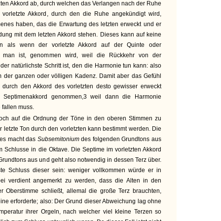
zten Akkord ab, durch welchen das Verlangen nach der Ruhe
 vorletzte Akkord, durch den die Ruhe angekündigt wird,
nes haben, das die Erwartung des letzten erweckt und er
dung mit dem letzten Akkord stehen. Dieses kann auf keine
n als wenn der vorletzte Akkord auf der Quinte oder
n man ist, genommen wird, weil die Rückkehr von der
r natürlichste Schritt ist, den die Harmonie tun kann: also
rm der ganzen oder völligen Kadenz. Damit aber das Gefühl
 durch den Akkord des vorletzten desto gewisser erweckt
er Septimenakkord genommen,3 weil dann die Harmonie
fallen muss.
och auf die Ordnung der Töne in den oberen Stimmen zu
r letzte Ton durch den vorletzten kann bestimmt werden. Die
ones macht das
Subsemitonium
des folgenden Grundtons aus
 Schlusse in die Oktave. Die Septime im vorletzten Akkord
 Grundtons aus und geht also notwendig in dessen Terz über.
ste Schluss dieser sein: weniger vollkommen würde er in
bei verdient angemerkt zu werden, dass die Alten in den
r Oberstimme schließt, allemal die große Terz brauchten,
eine erforderte; also: Der Grund dieser Abweichung lag ohne
mperatur ihrer Orgeln, nach welcher viel kleine Terzen so