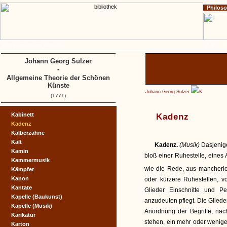
Philos
Home
Impressum
Copyright
A
B
C
D
Johann Georg Sulzer
-
Allgemeine Theorie der Schönen
Künste
Johann Georg Sulzer
K
(1771)
Kabinett
Kadenz
Kadenz
Kälberzähne
Kalt
Kadenz.
(Musik)
Dasjenig
Kamin
bloß einer Ruhestelle, eines
Kammermusik
wie die Rede, aus mancherle
Kämpfer
Kanon
oder kürzere Ruhestellen, 
Kantate
Glieder Einschnitte und P
Kapelle (Baukunst)
anzudeuten pflegt. Die Gliede
Kapelle (Musik)
Anordnung der Begriffe, nac
Karikatur
stehen, ein mehr oder weniger
Karton