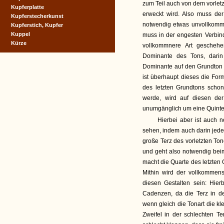
zum Teil auch von dem vorlet
Kupferplatte
erweckt wird. Also muss der
Kupferstecherkunst
notwendig etwas unvollkomme
Kupferstich, Kupfer
Kuppel
muss in der engesten Verbin
Kürze
vollkommnere Art geschehe
Dominante des Tons, dari
Dominante auf den Grundton de
ist überhaupt dieses die Fo
des letzten Grundtons schon
werde, wird auf diesen d
unumgänglich um eine Quinte 
Hierbei aber ist auch n
sehen, indem auch darin jede
große Terz des vorletzten T
und geht also notwendig beim
macht die Quarte des letzten
Mithin wird der vollkommen
diesen Gestalten sein: Hier
Cadenzen, da die Terz in de
wenn gleich die Tonart die kl
Zweifel in der schlechten Te