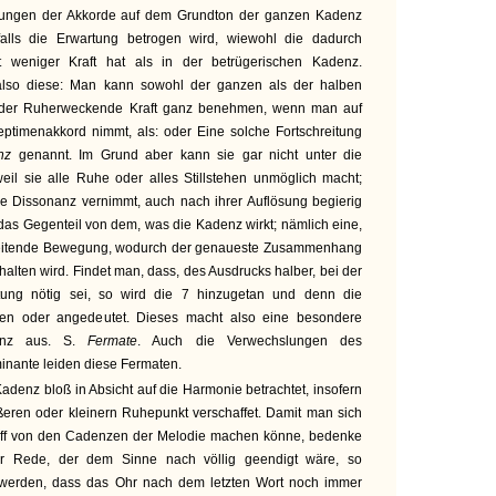
lungen der Akkorde auf dem Grundton der ganzen Kadenz
falls die Erwartung betrogen wird, wiewohl die dadurch
t weniger Kraft hat als in der betrügerischen Kadenz.
also diese: Man kann sowohl der ganzen als der halben
 oder Ruherweckende Kraft ganz benehmen, wenn man auf
ptimenakkord nimmt, als: oder Eine solche Fortschreitung
enz
genannt. Im Grund aber kann sie gar nicht unter die
il sie alle Ruhe oder alles Stillstehen unmöglich macht;
ie Dissonanz vernimmt, auch nach ihrer Auflösung begierig
 das Gegenteil von dem, was die Kadenz wirkt; nämlich eine,
chreitende Bewegung, wodurch der genaueste Zusammenhang
lten wird. Findet man, dass, des Ausdrucks halber, bei der
tung nötig sei, so wird die 7 hinzugetan und denn die
hen oder angedeutet. Dieses macht also eine besondere
enz aus. S.
Fermate
. Auch die Verwechslungen des
inante leiden diese Fermaten.
adenz bloß in Absicht auf die Harmonie betrachtet, insofern
ßeren oder kleinern Ruhepunkt verschaffet. Damit man sich
riff von den Cadenzen der Melodie machen könne, bedenke
er Rede, der dem Sinne nach völlig geendigt wäre, so
 werden, dass das Ohr nach dem letzten Wort noch immer