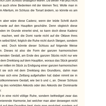
ilich zum Schluss untauglich waren. Da dieser Fall jetzt nicht
man auch ohne Bedenken mit der kleinen Terz. Wolte man in
m Altertum, im Schluss die Tonart ändern, so könnte es am
 aber wäre diese Cadenz, wenn der letzte Schritt durch
inante auf den Hauptton geschähe. Denn obgleich diese
nden im Grunde einerlei sind, so kann doch diese Kadenz
e machen, weil die Domi nante nicht auf die Oktave ihres
 selbst führt; folglich die Ruhe nicht durch Steigen, sondern
t wird. Doch könnte dieser Schluss auf folgende Weise
n. Dieses ist also die Form der ganzen harmonischen
mmensten Gestalt, am Ende des ganzen Stücks nicht nur wie
t dem Dreiklang auf dem Hauptton, woraus das Stück gesetzt
aber mitten im Stück zu Endigung einer ganzen harmonischen
gt sie sich mit dem Dreiklang des Grundtons, dahin man
an sich eine Zeitlang aufgehalten hat: dabei nimmt sie in
llkommenere Gestalt, wie bei b und c, an. Dieser Schluss
g des vorletzten Akkords oder des Akkords der Dominante
s:
t in eine nicht völlige Ruhe, sondern befriediget zwar das
onierende Harmonie, bei welcher man aber deswegen nicht
ht auf dem Grundton liegt, darin man moduliert, sondern auf