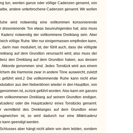
kung tun, werden ganze oder völlige Cadenzen genannt, von
albe, andere unterbrochene Cadenzen genannt. Wir wollen
Ruhe wird notwendig eine vollkommen konsonierende
der dissonierende Ton etwas beunruhigendes hat; also muss
n Kadenz notwendig der vollkommene Dreiklang sein. Aber
n gleich völlige Ruhe. Wer nur einigermassen empfinden kann,
 darin man moduliert, ist, der fühlt auch, dass die völligste
eiklang auf dem Grundton verursacht wird; also muss der
adenz den Dreiklang auf dem Grundton haben, aus dessen
en Akkorde genommen sind. Jedes Tonstück wird aus einem
lchem die Harmonie zwar in andere Töne ausweicht, zuletzt
k geführt wird.2 Die vollkommenste Ruhe kann nicht eher
Modulation aus den Nebentönen wieder in den Hauptton, von
genommen ist, zurück geführt worden. Also kann ein ganzes
dem vollkommenen Dreiklang auf seinem Grundton endigen.
alcadenz
oder die
Hauptcadenz
eines Tonstücks genannt.
r vermittelst des Dreiklanges auf dem Grundton einer
usgewichen ist, so wird dadurch nur eine
Mittelcadenz
de kann geendigt werden.
chlusses aber hängt nicht allein von dem letzten, sondern