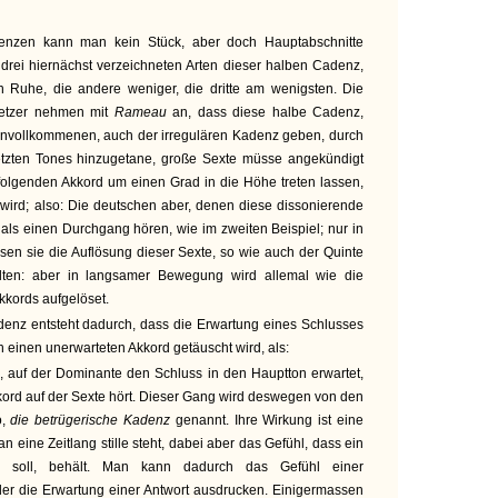
nzen kann man kein Stück, aber doch Hauptabschnitte
drei hiernächst verzeichneten Arten dieser halben Cadenz,
in Ruhe, die andere weniger, die dritte am wenigsten. Die
setzer nehmen mit
Rameau
an, dass diese halbe Cadenz,
nvollkommenen, auch der irregulären Kadenz geben, durch
etzten Tones hinzugetane, große Sexte müsse angekündigt
folgenden Akkord um einen Grad in die Höhe treten lassen,
wird; also: Die deutschen aber, denen diese dissonierende
ie als einen Durchgang hören, wie im zweiten Beispiel; nur in
en sie die Auflösung dieser Sexte, so wie auch der Quinte
lten: aber in langsamer Bewegung wird allemal wie die
kords aufgelöset.
enz entsteht dadurch, dass die Erwartung eines Schlusses
 einen unerwarteten Akkord getäuscht wird, als:
auf der Dominante den Schluss in den Hauptton erwartet,
kord auf der Sexte hört. Dieser Gang wird deswegen von den
o,
die betrügerische Kadenz
genannt. Ihre Wirkung ist eine
 eine Zeitlang stille steht, dabei aber das Gefühl, dass ein
gen soll, behält. Man kann dadurch das Gefühl einer
er die Erwartung einer Antwort ausdrucken. Einigermassen