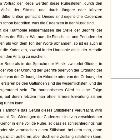
m Vortrag der Rede werden diese Ruhestellen, durch den
 Abfall der Stimme und durch längere oder kürzere
n Silbe fühlbar gemacht. Dieses sind eigentliche Cadenzen
h schon begreifen, was die Cadenzen in der Musik sind.
tt die Harmonie einigermassen die Stelle der Begriffe der
ones der Silben. Wie nun die Einschnitte und Perioden der
fen als von dem Ton der Worte abhangen, so ist es auch in
er die Kadenzen, sowohl in der Harmonie als in der Melodie
sten den Anfang zu machen.
er Rede als in der Sprache der Musik, zweierlei Glieder: in
der von der Ordnung der Begriffe oder von der Ordnung der
eder von der Ordnung der Akkorde oder von der Ordnung der
 ersteren beiden Gattungen sind die wesentlichsten, und die
rgeordnet sein. Ein harmonisches Glied ist eine Folge
, auf deren letztem man ohne fernere Erwartung stehen
ng ruhen kann.
r Harmonie das Gefühl dieses Stillstehens verursacht, wird
annt. Die Wirkungen der Cadenzen sind von verschiedener
 Gehör in eine völlige Ruhe, so dass es schlechterdings nun
 oder sie verursachen einen Stillstand, bei dem man, ohne
 gänzlich aufhören, aber doch eine Zeitlang stillstehen kann.