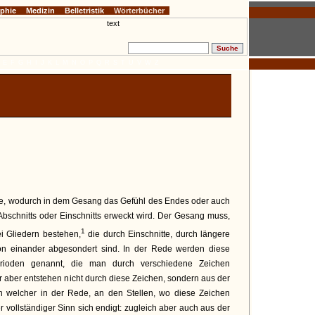
ophie
Medizin
Belletristik
Wörterbücher
E
F
G
H
I
J
K
L
M
N
O
P
Q
R
S
T
U
V
W
Z
e, wodurch in dem Gesang das Gefühl des Endes oder auch
 Abschnitts oder Einschnitts erweckt wird. Der Gesang muss,
1
i Gliedern bestehen,
die durch Einschnitte, durch längere
von einander abgesondert sind. In der Rede werden diese
erioden genannt, die man durch verschiedene Zeichen
r aber entstehen nicht durch diese Zeichen, sondern aus der
h welcher in der Rede, an den Stellen, wo diese Zeichen
 vollständiger Sinn sich endigt: zugleich aber auch aus der