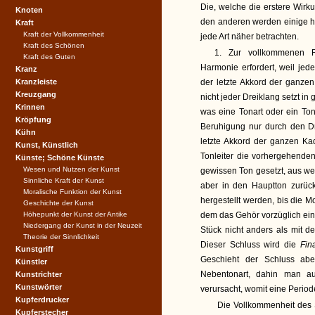
Die, welche die erstere Wir
Knoten
den anderen werden einige h
Kraft
Kraft der Vollkommenheit
jede Art näher betrachten.
Kraft des Schönen
1. Zur vollkommenen 
Kraft des Guten
Harmonie erfordert, weil je
Kranz
Kranzleiste
der letzte Akkord der ganze
Kreuzgang
nicht jeder Dreiklang setzt i
Krinnen
was eine Tonart oder ein Ton,
Kröpfung
Beruhigung nur durch den Dr
Kühn
letzte Akkord der ganzen K
Kunst, Künstlich
Tonleiter die vorhergehend
Künste; Schöne Künste
Wesen und Nutzen der Kunst
gewissen Ton gesetzt, aus we
Sinnliche Kraft der Kunst
aber in den Hauptton zurüc
Moralische Funktion der Kunst
hergestellt werden, bis die 
Geschichte der Kunst
Höhepunkt der Kunst der Antike
dem das Gehör vorzüglich ein
Niedergang der Kunst in der Neuzeit
Stück nicht anders als mit 
Theorie der Sinnlichkeit
Dieser Schluss wird die
Fin
Kunstgriff
Geschieht der Schluss abe
Künstler
Nebentonart, dahin man a
Kunstrichter
Kunstwörter
verursacht, womit eine Perio
Kupferdrucker
Die Vollkommenheit des S
Kupferstecher