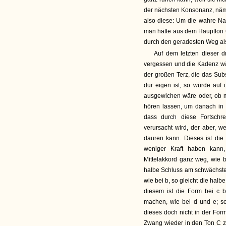
der nächsten Konsonanz, näml
also diese: Um die wahre Nat
man hätte aus dem Hauptton 
durch den geradesten Weg als
Auf dem letzten dieser 
vergessen und die Kadenz wä
der großen Terz, die das Subs
dur eigen ist, so würde auf
ausgewichen wäre oder, ob m
hören lassen, um danach in d
dass durch diese Fortschre
verursacht wird, der aber, 
dauren kann. Dieses ist die
weniger Kraft haben kann,
Mittelakkord ganz weg, wie b
halbe Schluss am schwächsten
wie bei b, so gleicht die ha
diesem ist die Form bei c
machen, wie bei d und e; s
dieses doch nicht in der Fo
Zwang wieder in den Ton C z