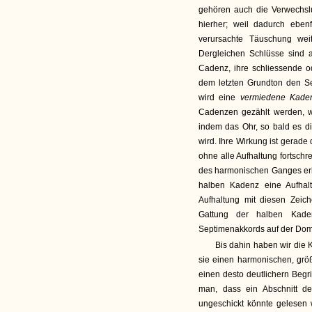
gehören auch die Verwechs
hierher; weil dadurch eben
verursachte Täuschung wei
Dergleichen Schlüsse sind 
Cadenz, ihre schliessende
dem letzten Grundton den Se
wird eine
vermiedene Kad
Cadenzen gezählt werden, we
indem das Ohr, so bald es d
wird. Ihre Wirkung ist gerade
ohne alle Aufhaltung forts
des harmonischen Ganges erha
halben Kadenz eine Aufhal
Aufhaltung mit diesen Zeic
Gattung der halben Kad
Septimenakkords auf der Dom
Bis dahin haben wir die K
sie einen harmonischen, grö
einen desto deutlichern Beg
man, dass ein Abschnitt d
ungeschickt könnte gelesen