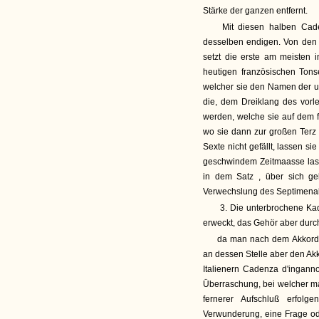
Stärke der ganzen entfernt.
Mit diesen halben Cade
desselben endigen. Von den 
setzt die erste am meisten 
heutigen französischen Ton
welcher sie den Namen der u
die, dem Dreiklang des vorl
werden, welche sie auf dem 
wo sie dann zur großen Terz 
Sexte nicht gefällt, lassen s
geschwindem Zeitmaasse lass
in dem Satz , über sich ge
Verwechslung des Septimenak
3. Die unterbrochene Kad
erweckt, das Gehör aber durch
da man nach dem Akkord, 
an dessen Stelle aber den Ak
Italienern Cadenza d'ingann
Überraschung, bei welcher man
fernerer Aufschluß erfol
Verwunderung, eine Frage od