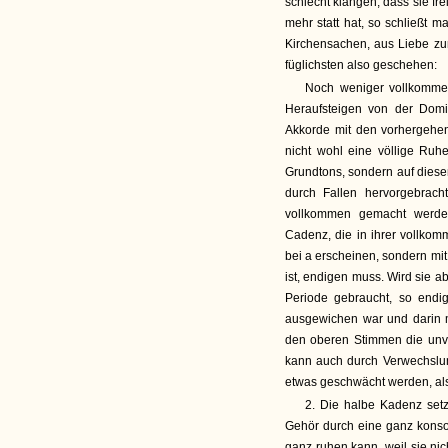
schlecht klangen, dass sie fre
mehr statt hat, so schließt 
Kirchensachen, aus Liebe zu
füglichsten also geschehen:
Noch weniger vollkommen
Heraufsteigen von der Dom
Akkorde mit den vorhergehe
nicht wohl eine völlige Ruh
Grundtons, sondern auf diesen
durch Fallen hervorgebrach
vollkommen gemacht werde
Cadenz, die in ihrer vollko
bei a erscheinen, sondern mi
ist, endigen muss. Wird sie 
Periode gebraucht, so endi
ausgewichen war und darin m
den oberen Stimmen die unvo
kann auch durch Verwechslun
etwas geschwächt werden, al
2. Die halbe Kadenz setz
Gehör durch eine ganz kons
ganz ruhen kann, weil sie nic