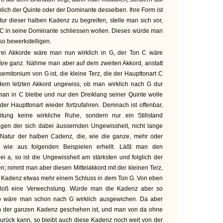
ich der Quinte oder der Dominante desselben. Ihre Form ist
ur dieser halben Kadenz zu begreifen, stelle man sich vor,
C in seine Dominante schliessen wollen. Dieses würde man
o bewerkstelligen.
drei Akkorde wäre man nun wirklich in G, der Ton C wäre
re ganz. Nähme man aber auf dem zweiten Akkord, anstatt
emitonium von G ist, die kleine Terz, die der Haupttonart C
 dem letzten Akkord ungewiss, ob man wirklich nach G dur
an in C bleibe und nur den Dreiklang seiner Quinte wolle
er Haupttonart wieder fortzufahren. Demnach ist offenbar,
itung keine wirkliche Ruhe, sondern nur ein Stillstand
wegen der sich dabei äussernden Ungewissheit, nicht lange
 Natur der halben Cadenz, die, wie die ganze, mehr oder
 wie aus folgenden Beispielen erhellt. Läßt man den
ei a, so ist die Ungewissheit am stärksten und folglich der
; nimmt man aber diesen Mittelakkord mit der kleinen Terz,
lbe Kadenz etwas mehr einem Schluss in dem Ton G. Von eben
 bloß eine Verwechslung. Würde man die Kadenz aber so
o wäre man schon nach G wirklich ausgewichen. Da aber
rm der ganzen Kadenz geschehen ist, und man von da ohne
urück kann, so bleibt auch diese Kadenz noch weit von der