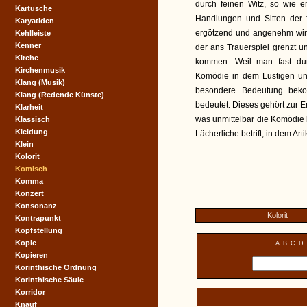
durch feinen Witz, so wie e
Kartusche
Handlungen und Sitten der
Karyatiden
ergötzend und angenehm wi
Kehlleiste
Kenner
der ans Trauerspiel grenzt u
Kirche
kommen. Weil man fast dur
Kirchenmusik
Komödie in dem Lustigen un
Klang (Musik)
besondere Bedeutung bekom
Klang (Redende Künste)
bedeutet. Dieses gehört zur E
Klarheit
was unmittelbar die Komödie b
Klassisch
Kleidung
Lächerliche betrift, in dem Art
Klein
Kolorit
Komisch
Komma
Konzert
Konsonanz
Kolorit
Kontrapunkt
Kopfstellung
Kopie
A
B
C
D
Kopieren
Korinthische Ordnung
Korinthische Säule
Korridor
Knauf