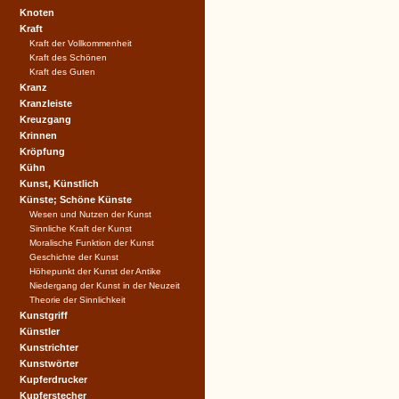
Knoten
Kraft
Kraft der Vollkommenheit
Kraft des Schönen
Kraft des Guten
Kranz
Kranzleiste
Kreuzgang
Krinnen
Kröpfung
Kühn
Kunst, Künstlich
Künste; Schöne Künste
Wesen und Nutzen der Kunst
Sinnliche Kraft der Kunst
Moralische Funktion der Kunst
Geschichte der Kunst
Höhepunkt der Kunst der Antike
Niedergang der Kunst in der Neuzeit
Theorie der Sinnlichkeit
Kunstgriff
Künstler
Kunstrichter
Kunstwörter
Kupferdrucker
Kupferstecher