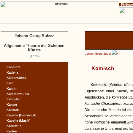
Philos
Home
Impressum
Copyright
A
B
C
D
Johann Georg Sulzer
-
Allgemeine Theorie der Schönen
Künste
Johann Georg Sulzer
K
(1771)
Kabinett
Komisch
Kadenz
Kälberzähne
Kalt
Komisch.
(Schöne Küns
Kamin
Eigenschaft einer Sache, i
Kammermusik
Ausdrücken, die
komische S
Kämpfer
komische Charakteren, komis
Kanon
Die komische Materie ist die
Kantate
Kapelle (Baukunst)
Schauspiel so verschiedene 
Kapelle (Musik)
hohe Komische eingeteilt wir
Karikatur
durch seine Ungereimtheit läc
Karton