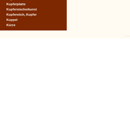
Kupferplatte
Kupferstecherkunst
Kupferstich, Kupfer
Kuppel
Kürze
© tex