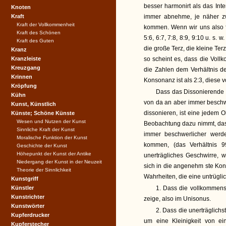
besser harmonirt als das Inte
Knoten
Kraft
immer abnehme, je näher zw
Kraft der Vollkommenheit
kommen. Wenn wir uns also fol
Kraft des Schönen
5:6, 6:7, 7:8, 8:9, 9:10 u. s.
Kraft des Guten
die große Terz, die kleine Te
Kranz
Kranzleiste
so scheint es, dass die Vo
Kreuzgang
die Zahlen dem Verhältnis d
Krinnen
Konsonanz ist als 2:3, diese v
Kröpfung
Dass das Dissonierende au
Kühn
von da an aber immer beschwe
Kunst, Künstlich
dissonieren, ist eine jedem
Künste; Schöne Künste
Wesen und Nutzen der Kunst
Beobachtung dazu nimmt, dass
Sinnliche Kraft der Kunst
immer beschwerlicher werd
Moralische Funktion der Kunst
kommen, (das Verhältnis 
Geschichte der Kunst
Höhepunkt der Kunst der Antike
unerträgliches Geschwirre, w
Niedergang der Kunst in der Neuzeit
sich in die angenehm ste Kon
Theorie der Sinnlichkeit
Wahrheiten, die eine untrügli
Kunstgriff
Künstler
1. Dass die vollkommenst
Kunstrichter
zeige, also im Unisonus.
Kunstwörter
2. Dass die unerträglich
Kupferdrucker
um eine Kleinigkeit von ei
Kupferstecher