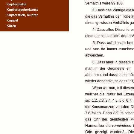
Verhältnis wäre 99:100.
Kupferplatte
Kupferstecherkunst
3. Dass das Widrige dies
Kupferstich, Kupfer
die das Verhältnis der Töne a
Kuppel
einem gewissen Verhältnis ga
Kürze
4. Dass alles Dissoniere
einander sind als die, deren V
5. Dass auf diesem beme
und von da immer zunehme, 
abweichen.
6. Dass aber in diesem z
man in der Geometrie ein 
abnehme und dass dieser höch
wieder abnehme, so dass 1:3, 
Wenn wir nun, mit diesen
welcher die Natur bei Erzeu
so: 1:2, 2:3, 3:4, 4:5, 5:6, 6:7
die Konsonanzen von den Dis
7:8 fallen. Denn 8:9 ist sch
das Ohr der geübtesten Me
Harmoniker die
verminderte 
Orte gezeigt worden3. Die