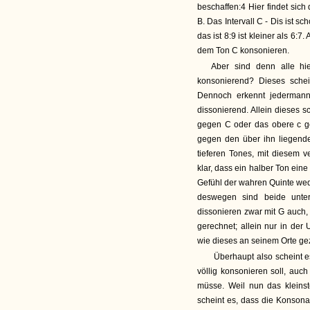
beschaffen:4 Hier findet si
B. Das Intervall C - Dis ist sc
das ist 8:9 ist kleiner als 6:7
dem Ton C konsonieren.
Aber sind denn alle h
konsonierend? Dieses sche
Dennoch erkennt jedermann 
dissonierend. Allein dieses 
gegen C oder das obere c ge
gegen den über ihn liegende
tieferen Tones, mit diesem
klar, dass ein halber Ton ei
Gefühl der wahren Quinte wede
deswegen sind beide unte
dissonieren zwar mit G auch
gerechnet; allein nur in de
wie dieses an seinem Orte gez
Überhaupt also scheint e
völlig konsonieren soll, auc
müsse. Weil nun das kleinste
scheint es, dass die Konson