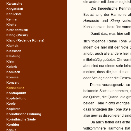
ein andrer, mit dem er zuglei
Kartusche
Die theoretische Kenntn
Karyatiden
Kehlleiste
Betrachtung der Harmonie ab
Kenner
Harmonie
und
Klang
vork
Kirche
Konsonanzen, betreffen vorne
Kirchenmusik
Damit das, was hier soll
Klang (Musik)
Klang (Redende Künste)
sich folgende Reihe Töne v
Klarheit
indem die hier mit der Note 
Klassisch
angibt, auch alle andere hier
Kleidung
mittelmäßig geübtes Ohr vern
Klein
aber sind nur einem sehr fein
Kolorit
merken, dass die, bei diesen
Komisch
Komma
oder Schläge oder die Geschw
Konzert
Dieses vorausgesetzt, so
Konsonanz
bekannte Sache annehmen, dass
Kontrapunkt
die Quinte, die Quarte, die 
Kopfstellung
beiden Töne nichts widriges 
Kopie
Kopieren
dass hingegen die Töne 8:9 e
Korinthische Ordnung
also gewiss dissonierend sind
Korinthische Säule
Da auch ferner das erste o
Korridor
vollkommnere Harmonie hat a
Knauf