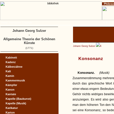
Philos
Home
Impressum
Copyright
A
B
C
D
Johann Georg Sulzer
-
Allgemeine Theorie der Schönen
Künste
Johann Georg Sulzer
K
(1771)
Kabinett
Konsonanz
Kadenz
Kälberzähne
Kalt
Konsonanz.
(Musik)
Kamin
Zusammenstimmung mehrerer Tö
Kammermusik
durch das griechische Wort
Kämpfer
einer etwas engern Bedeutu
Kanon
Gehör nichts widriges bewi
Kantate
Kapelle (Baukunst)
anzuzeigen. Es wird also gem
Kapelle (Musik)
man dem höheren Ton den Na
Karikatur
sei eine Konsonanz, so bedeu
Karton