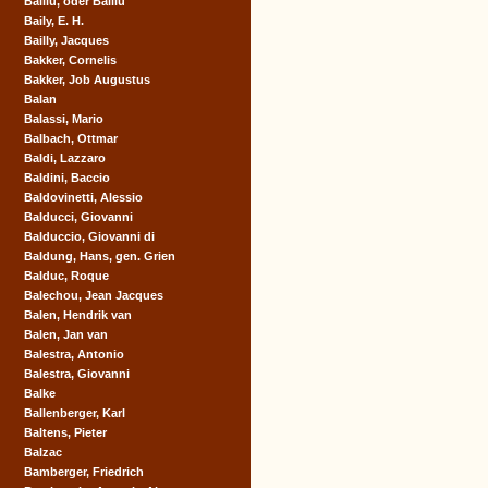
Baillu, oder Balliu
Baily, E. H.
Bailly, Jacques
Bakker, Cornelis
Bakker, Job Augustus
Balan
Balassi, Mario
Balbach, Ottmar
Baldi, Lazzaro
Baldini, Baccio
Baldovinetti, Alessio
Balducci, Giovanni
Balduccio, Giovanni di
Baldung, Hans, gen. Grien
Balduc, Roque
Balechou, Jean Jacques
Balen, Hendrik van
Balen, Jan van
Balestra, Antonio
Balestra, Giovanni
Balke
Ballenberger, Karl
Baltens, Pieter
Balzac
Bamberger, Friedrich