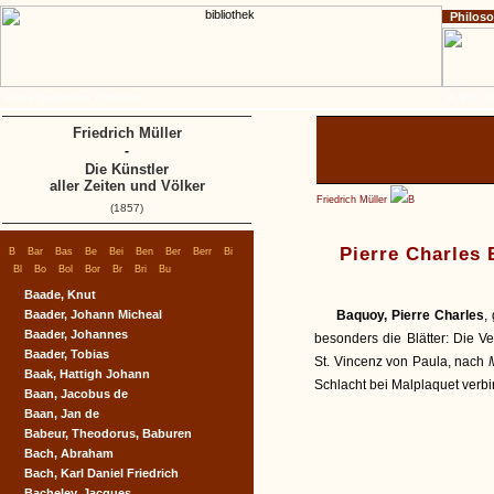
Philos
Home
Impressum
Copyright
A
B
C
D
Friedrich Müller
-
Die Künstler
aller Zeiten und Völker
Friedrich Müller
B
(1857)
|
|
|
|
|
|
|
|
|
Pierre Charles
B
Bar
Bas
Be
Bei
Ben
Ber
Berr
Bi
|
|
|
|
|
|
|
Bl
Bo
Bol
Bor
Br
Bri
Bu
Baade, Knut
Baader, Johann Micheal
Baquoy, Pierre Charles
,
Baader, Johannes
besonders die Blätter: Die V
Baader, Tobias
St. Vincenz von Paula, nach
Baak, Hattigh Johann
Schlacht bei Malplaquet verb
Baan, Jacobus de
Baan, Jan de
Babeur, Theodorus, Baburen
Bach, Abraham
Bach, Karl Daniel Friedrich
Bacheley, Jacques