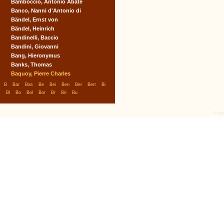
Bamboccio, Antonio Abate
Banco, Nanni d'Antonio di
Bändel, Ernst von
Bändel, Heinrich
Bandinelli, Baccio
Bandini, Giovanni
Bang, Hieronymus
Banks, Thomas
Baquoy, Pierre Charles
|
|
|
|
|
|
|
|
|
B
Bar
Bas
Be
Bei
Ben
Ber
Berr
Bi
|
|
|
|
|
|
|
Bl
Bo
Bol
Bor
Br
Bri
Bu
© tex