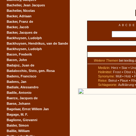
Bachelier, Jean Jacques
Bachelier, Nicolas
Backer, Adriaan
Backer, Franz de
A
B
C
D
E
Backer, Jacob
Backer, Jacques de
Backhuysen, Ludolph
Backhuysen, Hendrikus, van de Sande
Backhuysen, Ludolph
Bacon, Frederik
Bacon, John
Weitere Themen
bei textlog.
Badajoz, Juan de
Medizin:
Herz
•
Star
•
Un
Badalocchio, Sisto, gen. Rosa
Heilmittel:
Frost
•
Obst
•
L
Badens, Francisco
Synonyme:
Müll
•
Holz
•
F
Reise:
Beirut
•
Plaue
•
Rh
Badens, Jan
Schlagworte:
Aufklärung
Badiale, Alessandro
Badile, Antonio
Baerze, Jacques de
Baese, Johann
Bagelaar, Ernst Willem Jan
Bagage, M. F.
Baglione, Giovanni
Baider, Simon
Baillie, William