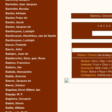
Bachelier, Jean Jacques
Bachelier, Nicolas
Backer, Adriaan
Balestra, Giovann
Backer, Franz de
Backer, Jacob
A
B
C
D
E
Backer, Jacques de
Backhuysen, Ludolph
Backhuysen, Hendrikus, van de Sande
Backhuysen, Ludolph
Bacon, Frederik
Bacon, John
Badajoz, Juan de
Weitere Themen
bei textlog.
Badalocchio, Sisto, gen. Rosa
Medizin:
Herz
•
Star
•
Un
Badens, Francisco
Heilmittel:
Frost
•
Obst
•
L
Badens, Jan
Synonyme:
Müll
•
Holz
•
F
Reise:
Beirut
•
Plaue
•
Rh
Badiale, Alessandro
Schlagworte:
Aufklärung
Badile, Antonio
Baerze, Jacques de
Baese, Johann
Bagelaar, Ernst Willem Jan
Bagage, M. F.
Baglione, Giovanni
Baider, Simon
Baillie, William