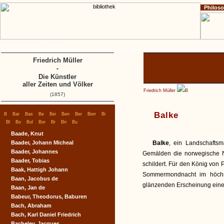
Philos
Home
Impressum
Copyright
A
B
C
D
Friedrich Müller
-
Die Künstler
aller Zeiten und Völker
Friedrich Müller
B
(1857)
|
|
|
|
|
|
|
|
|
Balke
B
Bar
Bas
Be
Bei
Ben
Ber
Berr
Bi
|
|
|
|
|
|
|
Bl
Bo
Bol
Bor
Br
Bri
Bu
Baade, Knut
Baader, Johann Micheal
Balke
, ein Landschaftsma
Baader, Johannes
Gemälden die norwegische N
Baader, Tobias
schildert. Für den König von
Baak, Hattigh Johann
Sommermondnacht im höchst
Baan, Jacobus de
glänzenden Erscheinung eines
Baan, Jan de
Babeur, Theodorus, Baburen
Bach, Abraham
Bach, Karl Daniel Friedrich
Bacheley, Jacques