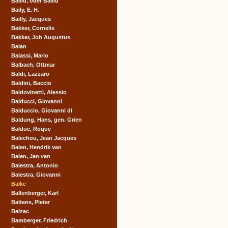
Baillu, oder Balliu
Baily, E. H.
Bailly, Jacques
Bakker, Cornelis
Bakker, Job Augustus
Balan
Balassi, Mario
Balbach, Ottmar
Baldi, Lazzaro
Baldini, Baccio
Baldovinetti, Alessio
Balducci, Giovanni
Balduccio, Giovanni di
Baldung, Hans, gen. Grien
Balduc, Roque
Balechou, Jean Jacques
Balen, Hendrik van
Balen, Jan van
Balestra, Antonio
Balestra, Giovanni
Balke
Ballenberger, Karl
Baltens, Pieter
Balzac
Bamberger, Friedrich