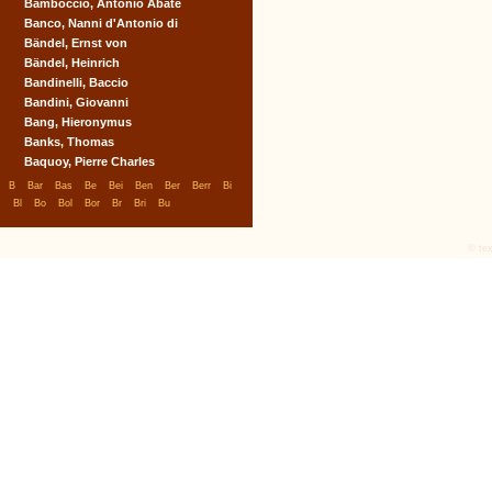
Bamboccio, Antonio Abate
Banco, Nanni d'Antonio di
Bändel, Ernst von
Bändel, Heinrich
Bandinelli, Baccio
Bandini, Giovanni
Bang, Hieronymus
Banks, Thomas
Baquoy, Pierre Charles
|
|
|
|
|
|
|
|
|
B
Bar
Bas
Be
Bei
Ben
Ber
Berr
Bi
|
|
|
|
|
|
|
Bl
Bo
Bol
Bor
Br
Bri
Bu
© tex