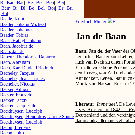
B
|
Bar
|
Bas
|
Be
|
Bei
|
Ben
|
Ber
|
Berr
|
Bi
|
Bl
|
Bo
|
Bol
|
Bor
|
Br
|
Bri
|
Bu
|
Baade, Knut
Friedrich Müller
B
Baader, Johann Micheal
Baader, Johannes
Jan de Baan
Baader, Tobias
Baak, Hattigh Johann
Baan, Jacobus de
Baan, Jan de
, der Vater des 
Baan, Jan de
hernach J. Backer zum Lehrer, 
Babeur, Theodorus, Baburen
nach van Dyck zu einem Porträt
Bach, Abraham
Er malte viele hohe Personen, 
Bach, Karl Daniel Friedrich
den Herzog von Zell und andere.
Bacheley, Jacques
Ähnlichkeit, Leben, Natürlichke
Bachelier, Jean Jacques
Moritz von Nassau. Er starb 1
Bachelier, Nicolas
Backer, Adriaan
Backer, Franz de
Backer, Jacob
Literatur
.
Immerzeel
, De Leve
Backer, Jacques de
u.s.w. Amsterdam 1842. —
Fio
Backhuysen, Ludolph
Deutschland und den vereinig
Backhuysen, Hendrikus, van de Sande
flammands, allemands et hollan
Backhuysen, Ludolph
Bacon, Frederik
Bacon, John