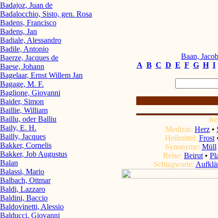
Badajoz, Juan de
Badalocchio, Sisto, gen. Rosa
Badens, Francisco
Badens, Jan
Badiale, Alessandro
Badile, Antonio
Baan, Jacob
Baerze, Jacques de
A
B
C
D
E
F
G
H
I
Baese, Johann
Bagelaar, Ernst Willem Jan
Bagage, M. F.
Baglione, Giovanni
Baider, Simon
Baillie, William
Baillu, oder Balliu
We
Baily, E. H.
Medizin:
Herz
•
Bailly, Jacques
Heilmittel:
Frost
Bakker, Cornelis
Synonyme:
Müll
Bakker, Job Augustus
Reise:
Beirut
•
Pl
Balan
Schlagworte:
Aufklä
Balassi, Mario
Balbach, Ottmar
Baldi, Lazzaro
Baldini, Baccio
Baldovinetti, Alessio
Balducci, Giovanni