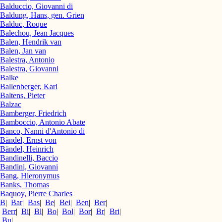
Balduccio, Giovanni di
Baldung, Hans, gen. Grien
Balduc, Roque
Balechou, Jean Jacques
Balen, Hendrik van
Balen, Jan van
Balestra, Antonio
Balestra, Giovanni
Balke
Ballenberger, Karl
Baltens, Pieter
Balzac
Bamberger, Friedrich
Bamboccio, Antonio Abate
Banco, Nanni d'Antonio di
Bändel, Ernst von
Bändel, Heinrich
Bandinelli, Baccio
Bandini, Giovanni
Bang, Hieronymus
Banks, Thomas
Baquoy, Pierre Charles
B
|
Bar
|
Bas
|
Be
|
Bei
|
Ben
|
Ber
|
Berr
|
Bi
|
Bl
|
Bo
|
Bol
|
Bor
|
Br
|
Bri
|
Bu
|