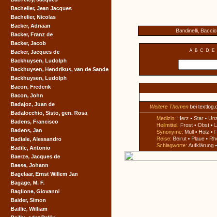
Bachelier, Jean Jacques
Bachelier, Nicolas
Backer, Adriaan
Bandinelli, Baccio
Backer, Franz de
Backer, Jacob
A
B
C
D
E
Backer, Jacques de
Backhuysen, Ludolph
Backhuysen, Hendrikus, van de Sande
Backhuysen, Ludolph
Bacon, Frederik
Bacon, John
Badajoz, Juan de
Weitere Themen
bei textlog.
Badalocchio, Sisto, gen. Rosa
Medizin:
Herz
•
Star
•
Un
Badens, Francisco
Heilmittel:
Frost
•
Obst
•
L
Badens, Jan
Synonyme:
Müll
•
Holz
•
F
Reise:
Beirut
•
Plaue
•
Rh
Badiale, Alessandro
Schlagworte:
Aufklärung
Badile, Antonio
Baerze, Jacques de
Baese, Johann
Bagelaar, Ernst Willem Jan
Bagage, M. F.
Baglione, Giovanni
Baider, Simon
Baillie, William