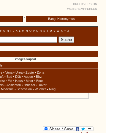
DRUCKVERSION
WEITEREMPFEHLEN
-
Bang, Hieronymus
F
G
H
I
J
K
L
M
N
O
P
Q
R
S
T
U
V
W
X
Y
Z
de:
ze
•
Vena
•
Urea
•
Zyste
•
Zona
uft
•
Bad
•
Diät
•
Augen
•
Blitz
rist
•
Eid
•
Haus
•
Meer
•
Boot
ein
•
Ansichten
•
Brüssel
•
Dover
•
Moderne
•
Sezession
•
Wucher
•
Ring