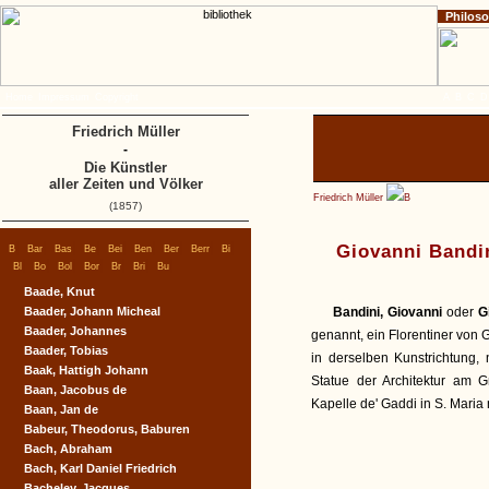
Philos
Home
Impressum
Copyright
A
B
C
D
Friedrich Müller
-
Die Künstler
aller Zeiten und Völker
Friedrich Müller
B
(1857)
|
|
|
|
|
|
|
|
|
Giovanni Bandin
B
Bar
Bas
Be
Bei
Ben
Ber
Berr
Bi
|
|
|
|
|
|
|
Bl
Bo
Bol
Bor
Br
Bri
Bu
Baade, Knut
Baader, Johann Micheal
Bandini, Giovanni
oder
G
Baader, Johannes
genannt, ein Florentiner von 
Baader, Tobias
in derselben Kunstrichtung,
Baak, Hattigh Johann
Statue der Architektur am
Baan, Jacobus de
Kapelle de' Gaddi in S. Maria
Baan, Jan de
Babeur, Theodorus, Baburen
Bach, Abraham
Bach, Karl Daniel Friedrich
Bacheley, Jacques