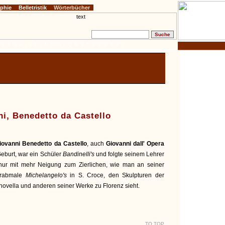
ophie
Belletristik
Wörterbücher
E
F
G
H
I
J
K
L
M
N
O
P
Q
R
S
T
U
V
W
X
Y
Z
i, Benedetto da Castello
iovanni Benedetto da Castello
, auch
Giovanni dall' Opera
Geburt, war ein Schüler
Bandinelli's
und folgte seinem Lehrer
 nur mit mehr Neigung zum Zierlichen, wie man an seiner
 Grabmale
Michelangelo's
in S. Croce, den Skulpturen der
 novella und anderen seiner Werke zu Florenz sieht.
TO TOP