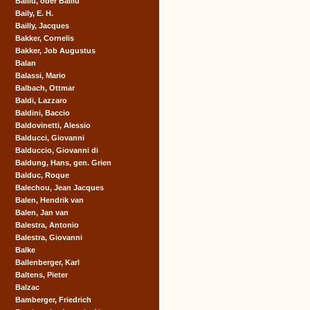
Baillu, oder Balliu
Baily, E. H.
Bailly, Jacques
Bakker, Cornelis
Bakker, Job Augustus
Balan
Balassi, Mario
Balbach, Ottmar
Baldi, Lazzaro
Baldini, Baccio
Baldovinetti, Alessio
Balducci, Giovanni
Balduccio, Giovanni di
Baldung, Hans, gen. Grien
Balduc, Roque
Balechou, Jean Jacques
Balen, Hendrik van
Balen, Jan van
Balestra, Antonio
Balestra, Giovanni
Balke
Ballenberger, Karl
Baltens, Pieter
Balzac
Bamberger, Friedrich