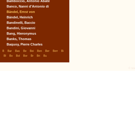
Bamboccio, Antonio Abate
Banco, Nanni d'Antonio di
Bändel, Ernst von
Bändel, Heinrich
Bandinelli, Baccio
Bandini, Giovanni
Bang, Hieronymus
Banks, Thomas
Baquoy, Pierre Charles
|
|
|
|
|
|
|
|
|
B
Bar
Bas
Be
Bei
Ben
Ber
Berr
Bi
|
|
|
|
|
|
|
Bl
Bo
Bol
Bor
Br
Bri
Bu
© tex