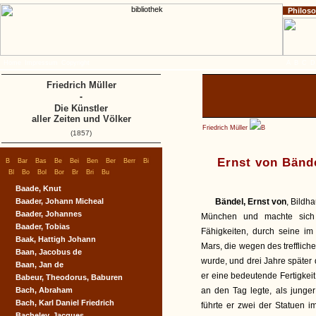
Philos
Home
Impressum
Copyright
A
B
C
D
Friedrich Müller
-
Die Künstler
aller Zeiten und Völker
Friedrich Müller
B
(1857)
|
|
|
|
|
|
|
|
|
Ernst von Bänd
B
Bar
Bas
Be
Bei
Ben
Ber
Berr
Bi
|
|
|
|
|
|
|
Bl
Bo
Bol
Bor
Br
Bri
Bu
Baade, Knut
Baader, Johann Micheal
Bändel, Ernst von
, Bildh
Baader, Johannes
München und machte sich d
Baader, Tobias
Fähigkeiten, durch seine im
Baak, Hattigh Johann
Mars, die wegen des treffli
Baan, Jacobus de
wurde, und drei Jahre später
Baan, Jan de
er eine bedeutende Fertigkei
Babeur, Theodorus, Baburen
Bach, Abraham
an den Tag legte, als jung
Bach, Karl Daniel Friedrich
führte er zwei der Statuen 
Bacheley, Jacques