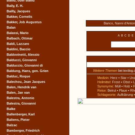
Baillu, oder Balliu
Baily, E. H.
Bailly, Jacques
Bakker, Cornelis
Bakker, Job Augustus
Banco, Nanni d'Antoni
Balan
Balassi, Mario
A
B
C
D
E
Balbach, Ottmar
Baldi, Lazzaro
Baldini, Baccio
Baldovinetti, Alessio
Balducci, Giovanni
Balduccio, Giovanni di
Weitere Themen
bei textlog.
Baldung, Hans, gen. Grien
Balduc, Roque
Medizin:
Herz
•
Star
•
Un
Balechou, Jean Jacques
Heilmittel:
Frost
•
Obst
•
L
Synonyme:
Müll
•
Holz
•
F
Balen, Hendrik van
Reise:
Beirut
•
Plaue
•
Rh
Balen, Jan van
Schlagworte:
Aufklärung
Balestra, Antonio
Balestra, Giovanni
Balke
Ballenberger, Karl
Baltens, Pieter
Balzac
Bamberger, Friedrich