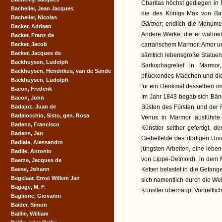
Charitas höchst gediegen in M
Bachelier, Jean Jacques
die des Königs Max von Bay
Bachelier, Nicolas
Gärtner
; endlich die Monume
Backer, Adriaan
Andere Werke, die er währen
Backer, Franz de
Backer, Jacob
carrarischem Marmor, Amor u
Backer, Jacques de
sämtlich lebensgroße Statuen
Backhuysen, Ludolph
Sarkophagrelief in Marmor
Backhuysen, Hendrikus, van de Sande
pflückendes Mädchen und die
Backhuysen, Ludolph
für ein Denkmal desselben im
Bacon, Frederik
Im Jahr 1843 begab sich Bände
Bacon, John
Badajoz, Juan de
Büsten des Fürsten und der 
Badalocchio, Sisto, gen. Rosa
Venus in Marmor ausführte.
Badens, Francisco
Künstler seither gefertigt, 
Badens, Jan
Giebelfelde des dortigen Uni
Badiale, Alessandro
jüngsten Arbeiten, eine lebe
Badile, Antonio
von Lippe-Detmold), in dem M
Baerze, Jacques de
Baese, Johann
Ketten belastet in die Gefang
Bagelaar, Ernst Willem Jan
sich namentlich durch die We
Bagage, M. F.
Künstler überhaupt Vortrefflich
Baglione, Giovanni
Baider, Simon
Baillie, William