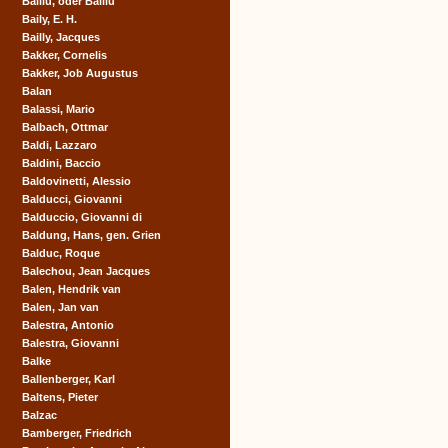
Baillu, oder Balliu
Baily, E. H.
Bailly, Jacques
Bakker, Cornelis
Bakker, Job Augustus
Balan
Balassi, Mario
Balbach, Ottmar
Baldi, Lazzaro
Baldini, Baccio
Baldovinetti, Alessio
Balducci, Giovanni
Balduccio, Giovanni di
Baldung, Hans, gen. Grien
Balduc, Roque
Balechou, Jean Jacques
Balen, Hendrik van
Balen, Jan van
Balestra, Antonio
Balestra, Giovanni
Balke
Ballenberger, Karl
Baltens, Pieter
Balzac
Bamberger, Friedrich