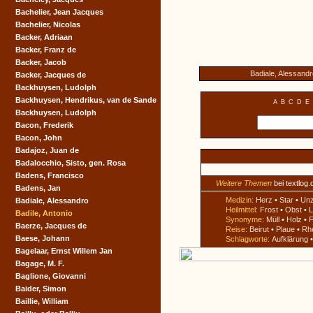
Bachelier, Jean Jacques
Bachelier, Nicolas
Backer, Adriaan
Backer, Franz de
Backer, Jacob
Badiale, Alessandr
Backer, Jacques de
Backhuysen, Ludolph
Backhuysen, Hendrikus, van de Sande
A
B
C
D
E
Backhuysen, Ludolph
Bacon, Frederik
Bacon, John
Badajoz, Juan de
Badalocchio, Sisto, gen. Rosa
Badens, Francisco
Weitere Themen
bei textlog.
Badens, Jan
Medizin:
Herz
•
Star
•
Un
Badiale, Alessandro
Heilmittel:
Frost
•
Obst
•
L
Badile, Antonio
Synonyme:
Müll
•
Holz
•
F
Baerze, Jacques de
Reise:
Beirut
•
Plaue
•
Rh
Baese, Johann
Schlagworte:
Aufklärung
Bagelaar, Ernst Willem Jan
Bagage, M. F.
Baglione, Giovanni
Baider, Simon
Baillie, William