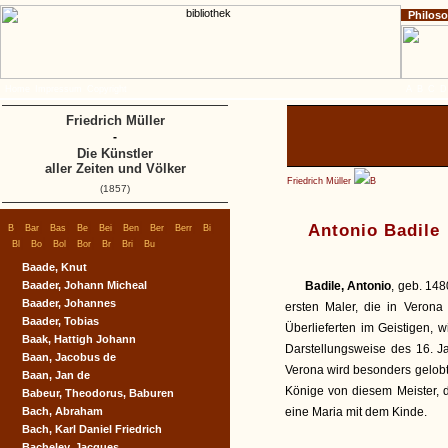
Philos
Home
Impressum
Copyright
A
B
C
D
Friedrich Müller
-
Die Künstler
aller Zeiten und Völker
Friedrich Müller
B
(1857)
|
|
|
|
|
|
|
|
|
Antonio Badile
B
Bar
Bas
Be
Bei
Ben
Ber
Berr
Bi
|
|
|
|
|
|
|
Bl
Bo
Bol
Bor
Br
Bri
Bu
Baade, Knut
Baader, Johann Micheal
Badile, Antonio
, geb. 148
Baader, Johannes
ersten Maler, die in Verona
Baader, Tobias
Überlieferten im Geistigen, w
Baak, Hattigh Johann
Darstellungsweise des 16. J
Baan, Jacobus de
Verona wird besonders gelobt.
Baan, Jan de
Könige von diesem Meister, 
Babeur, Theodorus, Baburen
Bach, Abraham
eine Maria mit dem Kinde.
Bach, Karl Daniel Friedrich
Bacheley, Jacques