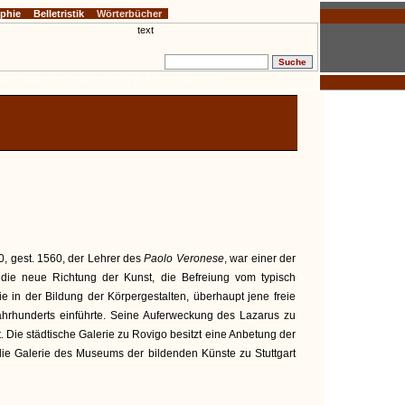
ophie
Belletristik
Wörterbücher
E
F
G
H
I
J
K
L
M
N
O
P
Q
R
S
T
U
V
W
X
Y
Z
0, gest. 1560, der Lehrer des
Paolo Veronese
, war einer der
 die neue Richtung der Kunst, die Befreiung vom typisch
ie in der Bildung der Körpergestalten, überhaupt jene freie
ahrhunderts einführte. Seine Auferweckung des Lazarus zu
 Die städtische Galerie zu Rovigo besitzt eine Anbetung der
die Galerie des Museums der bildenden Künste zu Stuttgart