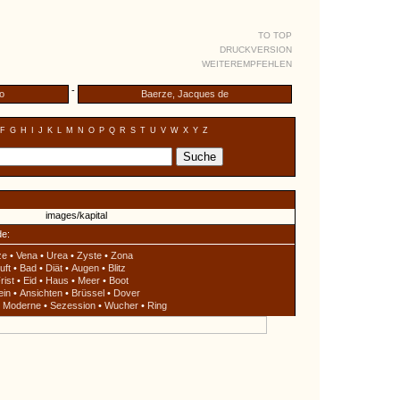
TO TOP
DRUCKVERSION
WEITEREMPFEHLEN
-
o
Baerze, Jacques de
F
G
H
I
J
K
L
M
N
O
P
Q
R
S
T
U
V
W
X
Y
Z
de:
ze
•
Vena
•
Urea
•
Zyste
•
Zona
uft
•
Bad
•
Diät
•
Augen
•
Blitz
rist
•
Eid
•
Haus
•
Meer
•
Boot
ein
•
Ansichten
•
Brüssel
•
Dover
•
Moderne
•
Sezession
•
Wucher
•
Ring