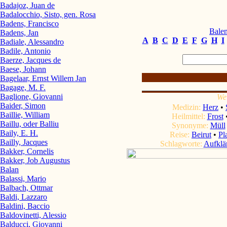
Badajoz, Juan de
Badalocchio, Sisto, gen. Rosa
Badens, Francisco
Balen
Badens, Jan
A
B
C
D
E
F
G
H
I
Badiale, Alessandro
Badile, Antonio
Baerze, Jacques de
Baese, Johann
Bagelaar, Ernst Willem Jan
Bagage, M. F.
Baglione, Giovanni
We
Baider, Simon
Medizin:
Herz
•
Baillie, William
Heilmittel:
Frost
Baillu, oder Balliu
Synonyme:
Müll
Baily, E. H.
Reise:
Beirut
•
Pl
Bailly, Jacques
Schlagworte:
Aufklä
Bakker, Cornelis
Bakker, Job Augustus
Balan
Balassi, Mario
Balbach, Ottmar
Baldi, Lazzaro
Baldini, Baccio
Baldovinetti, Alessio
Balducci, Giovanni