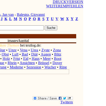
DRUCKVERSION
WEITEREMPFEHLEN
, Jan van
-
Balestra, Giovanni
J
K
L
M
N
O
P
Q
R
S
T
U
V
W
X
Y
Z
itere Themen
bei textlog.de:
Star
•
Unze
•
Vena
•
Urea
•
Zyste
•
Zona
•
Obst
•
Luft
•
Bad
•
Diät
•
Augen
•
Blitz
•
Holz
•
Frist
•
Eid
•
Haus
•
Meer
•
Boot
aue
•
Rhein
•
Ansichten
•
Brüssel
•
Dover
rung
•
Moderne
•
Sezession
•
Wucher
•
Ring
Twittern