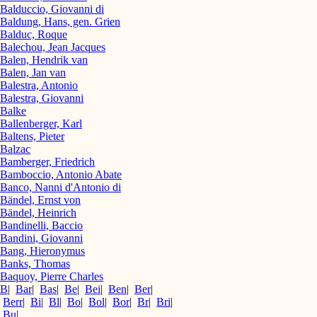
Balduccio, Giovanni di
Baldung, Hans, gen. Grien
Balduc, Roque
Balechou, Jean Jacques
Balen, Hendrik van
Balen, Jan van
Balestra, Antonio
Balestra, Giovanni
Balke
Ballenberger, Karl
Baltens, Pieter
Balzac
Bamberger, Friedrich
Bamboccio, Antonio Abate
Banco, Nanni d'Antonio di
Bändel, Ernst von
Bändel, Heinrich
Bandinelli, Baccio
Bandini, Giovanni
Bang, Hieronymus
Banks, Thomas
Baquoy, Pierre Charles
B
|
Bar
|
Bas
|
Be
|
Bei
|
Ben
|
Ber
|
Berr
|
Bi
|
Bl
|
Bo
|
Bol
|
Bor
|
Br
|
Bri
|
Bu
|