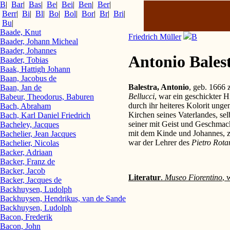
B
|
Bar
|
Bas
|
Be
|
Bei
|
Ben
|
Ber
|
Berr
|
Bi
|
Bl
|
Bo
|
Bol
|
Bor
|
Br
|
Bri
|
Bu
|
Baade, Knut
Friedrich Müller
B
Baader, Johann Micheal
Baader, Johannes
Antonio Bales
Baader, Tobias
Baak, Hattigh Johann
Baan, Jacobus de
Balestra, Antonio
, geb. 1666 
Baan, Jan de
Bellucci
, war ein geschickter H
Babeur, Theodorus, Baburen
durch ihr heiteres Kolorit ung
Bach, Abraham
Kirchen seines Vaterlandes, sel
Bach, Karl Daniel Friedrich
seiner mit Geist und Geschmack
Bacheley, Jacques
mit dem Kinde und Johannes, z
Bachelier, Jean Jacques
war der Lehrer des
Pietro Rota
Bachelier, Nicolas
Backer, Adriaan
Backer, Franz de
Backer, Jacob
Literatur
.
Museo Fiorentino
, 
Backer, Jacques de
Backhuysen, Ludolph
Backhuysen, Hendrikus, van de Sande
Backhuysen, Ludolph
Bacon, Frederik
Bacon, John