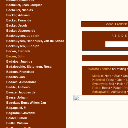
Bachelier, Jean Jacques
Bachelier, Nicolas
Backer, Adriaan
Backer, Franz de
Bacon, Frederik
Backer, Jacob
Backer, Jacques de
Backhuysen, Ludolph
A
B
C
D
E
Backhuysen, Hendrikus, van de Sande
Backhuysen, Ludolph
Bacon, Frederik
Bacon, John
Badajoz, Juan de
Badalocchio, Sisto, gen. Rosa
Weitere Themen
bei textlog.
Badens, Francisco
Medizin:
Herz
•
Star
•
Un
Badens, Jan
Heilmittel:
Frost
•
Obst
•
L
Badiale, Alessandro
Synonyme:
Müll
•
Holz
•
F
Badile, Antonio
Reise:
Beirut
•
Plaue
•
Rh
Schlagworte:
Aufklärung
Baerze, Jacques de
Baese, Johann
Bagelaar, Ernst Willem Jan
Bagage, M. F.
Baglione, Giovanni
Baider, Simon
Baillie, William