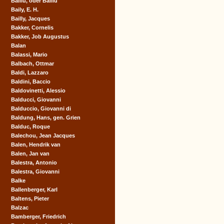
Baillu, oder Balliu
Baily, E. H.
Bailly, Jacques
Bakker, Cornelis
Bakker, Job Augustus
Balan
Balassi, Mario
Balbach, Ottmar
Baldi, Lazzaro
Baldini, Baccio
Baldovinetti, Alessio
Balducci, Giovanni
Balduccio, Giovanni di
Baldung, Hans, gen. Grien
Balduc, Roque
Balechou, Jean Jacques
Balen, Hendrik van
Balen, Jan van
Balestra, Antonio
Balestra, Giovanni
Balke
Ballenberger, Karl
Baltens, Pieter
Balzac
Bamberger, Friedrich