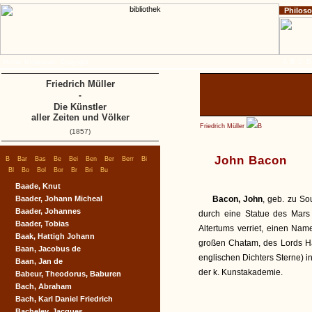
Philos
Home
Impressum
Copyright
A
B
C
D
Friedrich Müller
-
Die Künstler
aller Zeiten und Völker
Friedrich Müller
B
(1857)
|
|
|
|
|
|
|
|
|
John Bacon
B
Bar
Bas
Be
Bei
Ben
Ber
Berr
Bi
|
|
|
|
|
|
|
Bl
Bo
Bol
Bor
Br
Bri
Bu
Baade, Knut
Baader, Johann Micheal
Bacon, John
, geb. zu So
Baader, Johannes
durch eine Statue des Mars 
Baader, Tobias
Altertums verriet, einen Na
Baak, Hattigh Johann
großen Chatam, des Lords Hal
Baan, Jacobus de
englischen Dichters Sterne) i
Baan, Jan de
der k. Kunstakademie.
Babeur, Theodorus, Baburen
Bach, Abraham
Bach, Karl Daniel Friedrich
Bacheley, Jacques