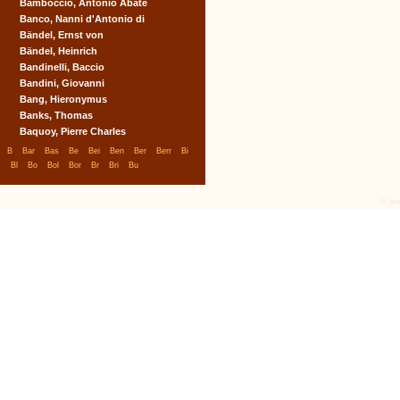
Bamboccio, Antonio Abate
Banco, Nanni d'Antonio di
Bändel, Ernst von
Bändel, Heinrich
Bandinelli, Baccio
Bandini, Giovanni
Bang, Hieronymus
Banks, Thomas
Baquoy, Pierre Charles
|
|
|
|
|
|
|
|
|
B
Bar
Bas
Be
Bei
Ben
Ber
Berr
Bi
|
|
|
|
|
|
|
Bl
Bo
Bol
Bor
Br
Bri
Bu
© tex