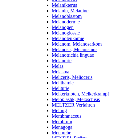
Melanikterus
Melanin, Melanine
Melanoblastom
Melanodermie
Melanogen
Melanoglossie
Melanoleukämie
Melanom, Melanosarkom
Melanosis, Melanismus
Melanotrichia linguae
Melanurie
Melas
Melasma
Meliceris, Melioceris
Melithämie
Meliturie
Melkerknoten, Melkerkrampf
Meloplastik, Meloschisis
MELTZER Verfahren
Melung
Membranaceus
Membrum
Menagoga
Menarche