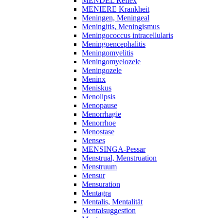
MENDEL Reflex
MENIERE Krankheit
Meningen, Meningeal
Meningitis, Meningismus
Meningococcus intracellularis
Meningoencephalitis
Meningomyelitis
Meningomyelozele
Meningozele
Meninx
Meniskus
Menolipsis
Menopause
Menorrhagie
Menorrhoe
Menostase
Menses
MENSINGA-Pessar
Menstrual, Menstruation
Menstruum
Mensur
Mensuration
Mentagra
Mentalis, Mentalität
Mentalsuggestion