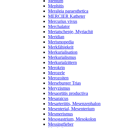
Mentum
Mephitis
Meralgia paraesthetica
MERCIER Katheter
Mercurius vivus
Merchalator
Meriatschenje, Myriachit
Meridian
Merismopedia
Merkfähigkeit
Merkurialisation
Merkurialismus
Merkurialzittern
Merokrin
Merozele
Merozoiten
Merseburger Trias
Meryzismus
Mesaortitis productiva
Mesaraicus
Mesarteriitis, Mesenzephalon
Mesenterial, Mesenterium
Mesmerismus
Mesogastrium, Mesokolon
Messingfieber