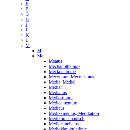
E
F
G
H
I
J
K
L
M
M
Me
Meatus
Mechanotherapie
Meckerstimme
Meconium, Meconismus
Media, Medial
Median
Medianus
Mediastinum
Medicamentum
Medicus
Medikamentös, Medikation
Medikomechanisch
Mediocanellatus
Medioklavikularlinie