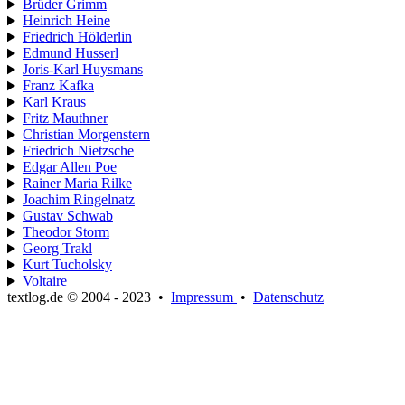
Brüder Grimm
Heinrich Heine
Friedrich Hölderlin
Edmund Husserl
Joris-Karl Huysmans
Franz Kafka
Karl Kraus
Fritz Mauthner
Christian Morgenstern
Friedrich Nietzsche
Edgar Allen Poe
Rainer Maria Rilke
Joachim Ringelnatz
Gustav Schwab
Theodor Storm
Georg Trakl
Kurt Tucholsky
Voltaire
textlog.de © 2004 - 2023
•
Impressum
•
Datenschutz