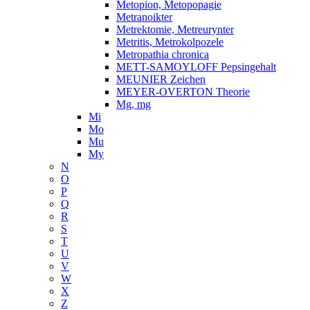
Metopion, Metopopagie
Metranoikter
Metrektomie, Metreurynter
Metritis, Metrokolpozele
Metropathia chronica
METT-SAMOYLOFF Pepsingehalt
MEUNIER Zeichen
MEYER-OVERTON Theorie
Mg, mg
Mi
Mo
Mu
My
N
O
P
Q
R
S
T
U
V
W
X
Z