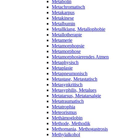
Metabolin
Metachromatisch
Metakarpus
Metakinese
Metalbumin
Metallklang, Metallophobie
Metallotherapie
Metamerie
Metamorphopsie
Metamorphose
Metamorphosierendes Atmen
Metaphysisch
Metaplasie
Metapneumonisch
Metastase, Metastatisch
Metasynkritisch
Metasyphilis, Metalues
Metatarsus, Metatarsalgie
Metatraumatisch
Metatrophia
Meteorismus
Methämoglobin
Methode, Methodik
Methomania, Methogastrosis
Methylalkohol