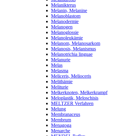
Melanikterus
Melanin, Melanine
Melanoblastom
Melanodermie
Melanogen
Melanoglossie
Melanoleukämie
Melanom, Melanosarkom
Melanosis, Melanismus
Melanotrichia linguae
Melanurie
Melas
Melasma
Meliceris, Melioceris
Melithämie
Meliturie
Melkerknoten, Melkerkrampf
Meloplastik, Meloschisis
MELTZER Verfahren
Melung
Membranaceus
Membrum
Menagoga
Menarche