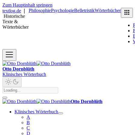
Zum Hauptinhalt springen
Philosophie
Psychologie
Belletristik
Wörterbücher
textlog.de
❘
Historische
Texte &
P
Wörterbücher
P
B
Otto Dornblüth
Klinisches Wörterbuch
Otto Dornblüth
Klinisches Wörterbuch
A
B
C
D