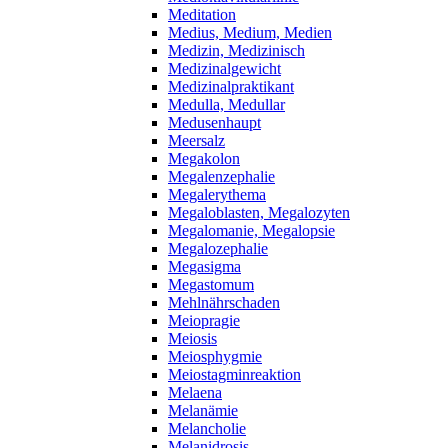
Meditation
Medius, Medium, Medien
Medizin, Medizinisch
Medizinalgewicht
Medizinalpraktikant
Medulla, Medullar
Medusenhaupt
Meersalz
Megakolon
Megalenzephalie
Megalerythema
Megaloblasten, Megalozyten
Megalomanie, Megalopsie
Megalozephalie
Megasigma
Megastomum
Mehlnährschaden
Meiopragie
Meiosis
Meiosphygmie
Meiostagminreaktion
Melaena
Melanämie
Melancholie
Melanidrosis