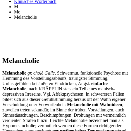
Klinisches Wörterbuch
M
Me
Melancholie
Melancholie
Melancholie
gr. cholê Galle
, Schwermut, funktioneile Psychose mit
Hemmung des Vorstellungsablaufs, traurigster Stimmung,
Unlustgefühlen bei äußeren Eindrücken, Angst:
einfache
Melancholie
, nach KRÄPELIN stets ein Teil eines manisch-
depressiven Irreseins. Vgl. Affektpsychosen. In schwereren Fällen
bildet sich aus dieser Gefühlstimmung heraus oft der Wahn eigener
Verschuldung oder Verworfenheit:
Melancholie mit Wahnideen
;
zuweilen treten sekundär, im Sinne der trüben Vorstellungen, auch
Sinnestäuschungen, Beschimpfungen, Drohungen mit vermeintlich
verdienten Strafen hinzu. Leichte Melancholie bezeichnet man als
Hypomelancholie; vermutlich werden diese Formen richtiger der
Neurasthenie zugerechnet:
neurasthenischer Depressionszustand
.