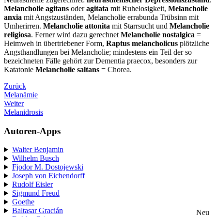
Melancholie agitans
oder
agitata
mit Ruhelosigkeit,
Melancholie
anxia
mit Angstzuständen, Melancholie errabunda Trübsinn mit
Umherirren.
Melancholie attonita
mit Starrsucht und
Melancholie
religiosa
. Ferner wird dazu gerechnet
Melancholie nostalgica
=
Heimweh in übertriebener Form,
Raptus melancholicus
plötzliche
Angsthandlungen bei Melancholie; mindestens ein Teil der so
bezeichneten Fälle gehört zur Dementia praecox, besonders zur
Katatonie
Melancholie saltans
= Chorea.
Zurück
Melanämie
Weiter
Melanidrosis
Autoren-Apps
Walter Benjamin
Wilhelm Busch
Fjodor M. Dostojewski
Joseph von Eichendorff
Rudolf Eisler
Sigmund Freud
Goethe
Baltasar Gracián
Neu