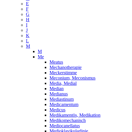
E
F
G
H
I
J
K
L
M
M
Me
Meatus
Mechanotherapie
Meckerstimme
Meconium, Meconismus
Media, Medial
Median
Medianus
Mediastinum
Medicamentum
Medicus
Medikamentös, Medikation
Medikomechanisch
Mediocanellatus
Medioklavikularlinie