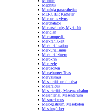
Mentum
Mephitis
Meralgia paraesthetica
MERCIER Katheter
Mercurius vivus
Merchalator
Meriatschenje, Myriachit
Meridian
Merismopedia
Merkfähigkeit
Merkurialisation
Merkurialismus
Merkurialzittern
Merokrin
Merozele
Merozoiten
Merseburger Trias
Meryzismus
Mesaortitis productiva
Mesaraicus
Mesarteriitis, Mesenzephalon
Mesenterial, Mesenterium
Mesmerismus
Mesogastrium, Mesokolon
Messingfieber