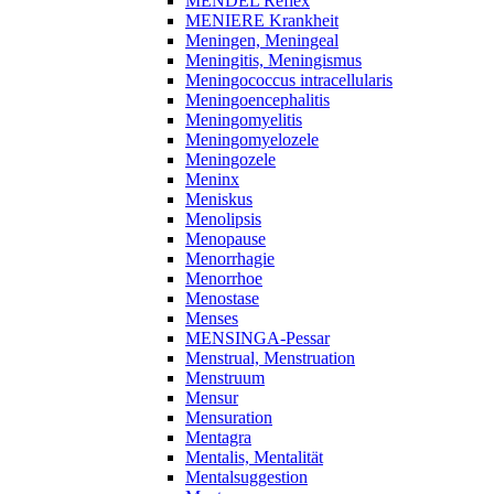
MENDEL Reflex
MENIERE Krankheit
Meningen, Meningeal
Meningitis, Meningismus
Meningococcus intracellularis
Meningoencephalitis
Meningomyelitis
Meningomyelozele
Meningozele
Meninx
Meniskus
Menolipsis
Menopause
Menorrhagie
Menorrhoe
Menostase
Menses
MENSINGA-Pessar
Menstrual, Menstruation
Menstruum
Mensur
Mensuration
Mentagra
Mentalis, Mentalität
Mentalsuggestion