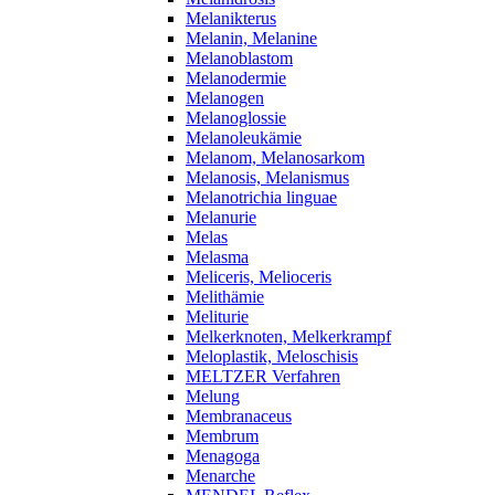
Melanikterus
Melanin, Melanine
Melanoblastom
Melanodermie
Melanogen
Melanoglossie
Melanoleukämie
Melanom, Melanosarkom
Melanosis, Melanismus
Melanotrichia linguae
Melanurie
Melas
Melasma
Meliceris, Melioceris
Melithämie
Meliturie
Melkerknoten, Melkerkrampf
Meloplastik, Meloschisis
MELTZER Verfahren
Melung
Membranaceus
Membrum
Menagoga
Menarche