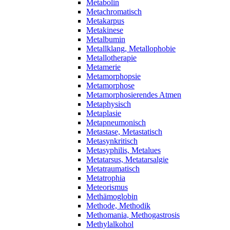
Metabolin
Metachromatisch
Metakarpus
Metakinese
Metalbumin
Metallklang, Metallophobie
Metallotherapie
Metamerie
Metamorphopsie
Metamorphose
Metamorphosierendes Atmen
Metaphysisch
Metaplasie
Metapneumonisch
Metastase, Metastatisch
Metasynkritisch
Metasyphilis, Metalues
Metatarsus, Metatarsalgie
Metatraumatisch
Metatrophia
Meteorismus
Methämoglobin
Methode, Methodik
Methomania, Methogastrosis
Methylalkohol