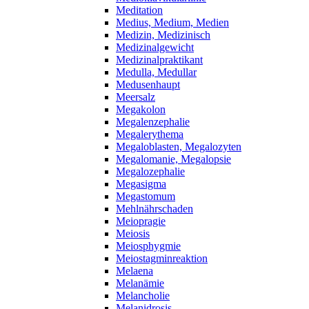
Meditation
Medius, Medium, Medien
Medizin, Medizinisch
Medizinalgewicht
Medizinalpraktikant
Medulla, Medullar
Medusenhaupt
Meersalz
Megakolon
Megalenzephalie
Megalerythema
Megaloblasten, Megalozyten
Megalomanie, Megalopsie
Megalozephalie
Megasigma
Megastomum
Mehlnährschaden
Meiopragie
Meiosis
Meiosphygmie
Meiostagminreaktion
Melaena
Melanämie
Melancholie
Melanidrosis