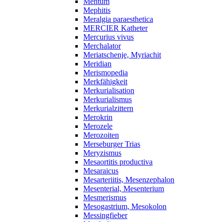
Mentum
Mephitis
Meralgia paraesthetica
MERCIER Katheter
Mercurius vivus
Merchalator
Meriatschenje, Myriachit
Meridian
Merismopedia
Merkfähigkeit
Merkurialisation
Merkurialismus
Merkurialzittern
Merokrin
Merozele
Merozoiten
Merseburger Trias
Meryzismus
Mesaortitis productiva
Mesaraicus
Mesarteriitis, Mesenzephalon
Mesenterial, Mesenterium
Mesmerismus
Mesogastrium, Mesokolon
Messingfieber