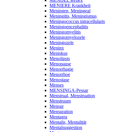
MENDEL Reflex
MENIERE Krankheit
Meningen, Meningeal
Meningitis, Meningismus
Meningococcus intracellularis
Meningoencephalitis
Meningomyelitis
Meningomyelozele
Meningozele
Meninx
Meniskus
Menolipsis
Menopause
Menorrhagie
Menorrhoe
Menostase
Menses
MENSINGA-Pessar
Menstrual, Menstruation
Menstruum
Mensur
Mensuration
Mentagra
Mentalis, Mentalität
Mentalsuggestion