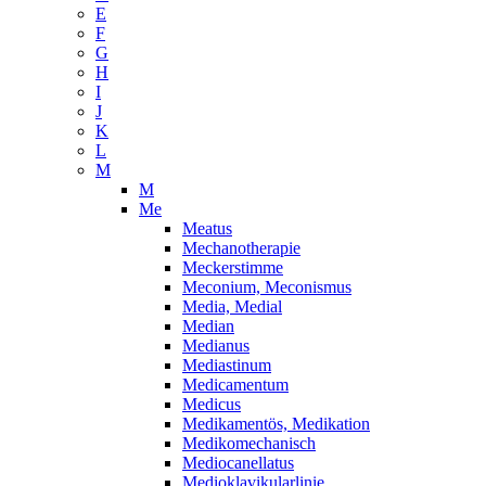
E
F
G
H
I
J
K
L
M
M
Me
Meatus
Mechanotherapie
Meckerstimme
Meconium, Meconismus
Media, Medial
Median
Medianus
Mediastinum
Medicamentum
Medicus
Medikamentös, Medikation
Medikomechanisch
Mediocanellatus
Medioklavikularlinie