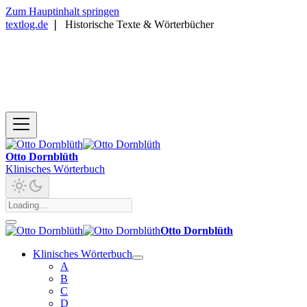
Zum Hauptinhalt springen
textlog.de
❘
Historische Texte & Wörterbücher
Otto Dornblüth
Klinisches Wörterbuch
Otto Dornblüth
Klinisches Wörterbuch
A
B
C
D