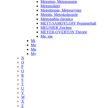
Metopion, Metopopagie
Metranoikter
Metrektomie, Metreurynter
Metritis, Metrokolpozele
Metropathia chronica
METT-SAMOYLOFF Pepsingehalt
MEUNIER Zeichen
MEYER-OVERTON Theorie
Mg, mg
Mi
Mo
Mu
My
N
O
P
Q
R
S
T
U
V
W
X
Z