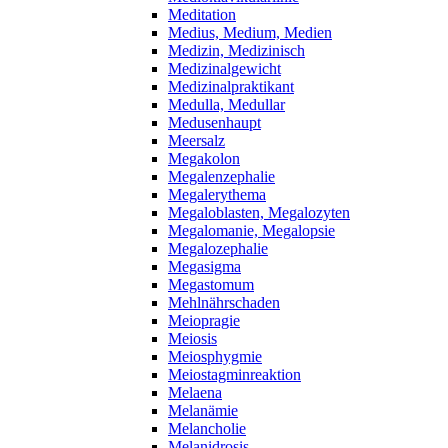
Meditation
Medius, Medium, Medien
Medizin, Medizinisch
Medizinalgewicht
Medizinalpraktikant
Medulla, Medullar
Medusenhaupt
Meersalz
Megakolon
Megalenzephalie
Megalerythema
Megaloblasten, Megalozyten
Megalomanie, Megalopsie
Megalozephalie
Megasigma
Megastomum
Mehlnährschaden
Meiopragie
Meiosis
Meiosphygmie
Meiostagminreaktion
Melaena
Melanämie
Melancholie
Melanidrosis