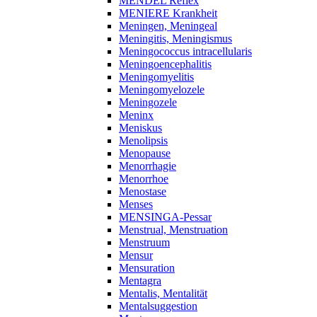
MENDEL Reflex
MENIERE Krankheit
Meningen, Meningeal
Meningitis, Meningismus
Meningococcus intracellularis
Meningoencephalitis
Meningomyelitis
Meningomyelozele
Meningozele
Meninx
Meniskus
Menolipsis
Menopause
Menorrhagie
Menorrhoe
Menostase
Menses
MENSINGA-Pessar
Menstrual, Menstruation
Menstruum
Mensur
Mensuration
Mentagra
Mentalis, Mentalität
Mentalsuggestion