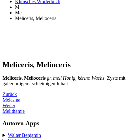
Klinisches Wörterbuch
M
Me
Meliceris, Melioceris
Meliceris, Melioceris
Meliceris, Melioceris
gr. meli Honig, kêrino Wachs
, Zyste mit
gallertartigem, schleimigen Inhalt.
Zurück
Melasma
Weiter
Melithämie
Autoren-Apps
Walter Benjamin