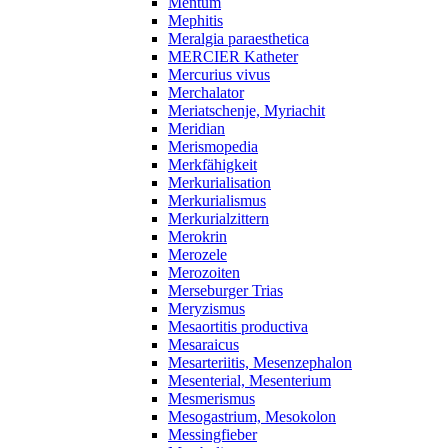
Mentum
Mephitis
Meralgia paraesthetica
MERCIER Katheter
Mercurius vivus
Merchalator
Meriatschenje, Myriachit
Meridian
Merismopedia
Merkfähigkeit
Merkurialisation
Merkurialismus
Merkurialzittern
Merokrin
Merozele
Merozoiten
Merseburger Trias
Meryzismus
Mesaortitis productiva
Mesaraicus
Mesarteriitis, Mesenzephalon
Mesenterial, Mesenterium
Mesmerismus
Mesogastrium, Mesokolon
Messingfieber