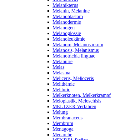
Melanikterus
Melanin, Melanine
Melanoblastom
Melanodermie
Melanogen
Melanoglossie
Melanoleukämie
Melanom, Melanosarkom
Melanosis, Melanismus
Melanotrichia linguae
Melanurie
Melas
Melasma
Meliceris, Melioceris
Melithämie
Meliturie
Melkerknoten, Melkerkrampf
Meloplastik, Meloschisis
MELTZER Verfahren
Melung
Membranaceus
Membrum
Menagoga
Menarche