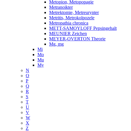
Metopion, Metopopagie
Metranoikter
Metrektomie, Metreurynter
Metritis, Metrokolpozele
Metropathia chronica
METT-SAMOYLOFF Pepsingehalt
MEUNIER Zeichen
MEYER-OVERTON Theorie
Mg, mg
Mi
Mo
Mu
My
N
O
P
Q
R
S
T
U
V
W
X
Z