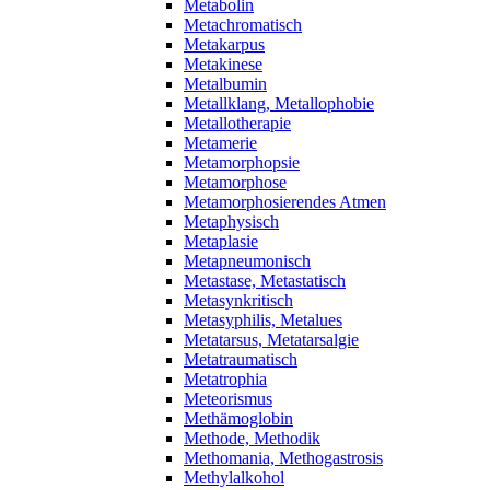
Metabolin
Metachromatisch
Metakarpus
Metakinese
Metalbumin
Metallklang, Metallophobie
Metallotherapie
Metamerie
Metamorphopsie
Metamorphose
Metamorphosierendes Atmen
Metaphysisch
Metaplasie
Metapneumonisch
Metastase, Metastatisch
Metasynkritisch
Metasyphilis, Metalues
Metatarsus, Metatarsalgie
Metatraumatisch
Metatrophia
Meteorismus
Methämoglobin
Methode, Methodik
Methomania, Methogastrosis
Methylalkohol