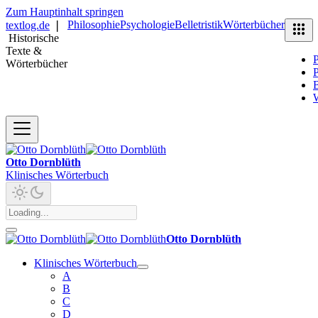
Zum Hauptinhalt springen
Philosophie
Psychologie
Belletristik
Wörterbücher
textlog.de
❘
Historische
Texte &
P
Wörterbücher
P
B
Otto Dornblüth
Klinisches Wörterbuch
Otto Dornblüth
Klinisches Wörterbuch
A
B
C
D