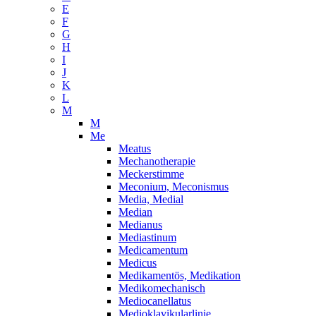
E
F
G
H
I
J
K
L
M
M
Me
Meatus
Mechanotherapie
Meckerstimme
Meconium, Meconismus
Media, Medial
Median
Medianus
Mediastinum
Medicamentum
Medicus
Medikamentös, Medikation
Medikomechanisch
Mediocanellatus
Medioklavikularlinie