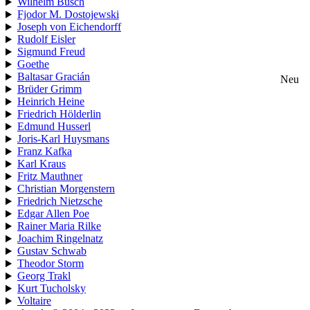
Wilhelm Busch
Fjodor M. Dostojewski
Joseph von Eichendorff
Rudolf Eisler
Sigmund Freud
Goethe
Baltasar Gracián
Neu
Brüder Grimm
Heinrich Heine
Friedrich Hölderlin
Edmund Husserl
Joris-Karl Huysmans
Franz Kafka
Karl Kraus
Fritz Mauthner
Christian Morgenstern
Friedrich Nietzsche
Edgar Allen Poe
Rainer Maria Rilke
Joachim Ringelnatz
Gustav Schwab
Theodor Storm
Georg Trakl
Kurt Tucholsky
Voltaire