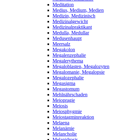
Meditation
Medius, Medium, Medien
Medizin, Medizinisch
Medizinalgewicht
Medizinalpraktikant
Medulla, Medullar
Medusenhaupt
Meersalz
Megakolon
Megalenzephalie
Megalerythema
Megaloblasten, Megalozyten
Megalomanie, Megalopsie
Megalozephalie
Megasigma
Megastomum
Mehlnährschaden
Meiopragie
Meiosis
Meiosphygmie
Meiostagminreaktion
Melaena
Melanämie
Melancholie
Melanidrosis