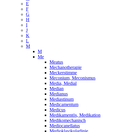
E
F
G
H
I
J
K
L
M
M
Me
Meatus
Mechanotherapie
Meckerstimme
Meconium, Meconismus
Media, Medial
Median
Medianus
Mediastinum
Medicamentum
Medicus
Medikamentös, Medikation
Medikomechanisch
Mediocanellatus
Medioklavikularlinie