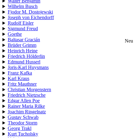
Walter Benjamin
Wilhelm Busch
Fjodor M. Dostojewski
Joseph von Eichendorff
Rudolf Eisler
Sigmund Freud
Goethe
Baltasar Gracián
Neu
Brüder Grimm
Heinrich Heine
Friedrich Hölderlin
Edmund Husserl
Joris-Karl Huysmans
Franz Kafka
Karl Kraus
Fritz Mauthner
Christian Morgenstern
Friedrich Nietzsche
Edgar Allen Poe
Rainer Maria Rilke
Joachim Ringelnatz
Gustav Schwab
Theodor Storm
Georg Trakl
Kurt Tucholsky