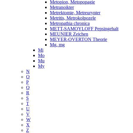
Metopion, Metopopagie
Metranoikter
Metrektomie, Metreurynter
Metritis, Metrokolpozele
Metropathia chronica
METT-SAMOYLOFF Pepsingehalt
MEUNIER Zeichen
MEYER-OVERTON Theorie
Mg, mg
Mi
Mo
Mu
My
N
O
P
Q
R
S
T
U
V
W
X
Z