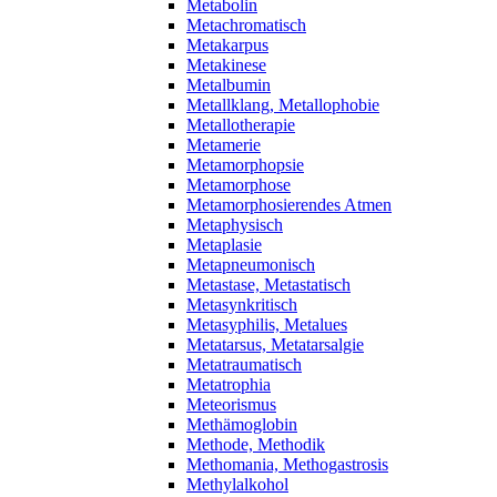
Metabolin
Metachromatisch
Metakarpus
Metakinese
Metalbumin
Metallklang, Metallophobie
Metallotherapie
Metamerie
Metamorphopsie
Metamorphose
Metamorphosierendes Atmen
Metaphysisch
Metaplasie
Metapneumonisch
Metastase, Metastatisch
Metasynkritisch
Metasyphilis, Metalues
Metatarsus, Metatarsalgie
Metatraumatisch
Metatrophia
Meteorismus
Methämoglobin
Methode, Methodik
Methomania, Methogastrosis
Methylalkohol