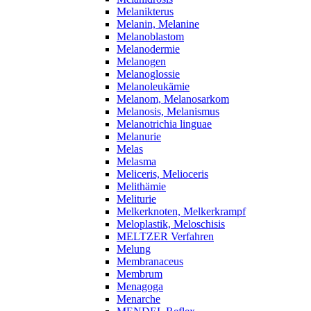
Melanikterus
Melanin, Melanine
Melanoblastom
Melanodermie
Melanogen
Melanoglossie
Melanoleukämie
Melanom, Melanosarkom
Melanosis, Melanismus
Melanotrichia linguae
Melanurie
Melas
Melasma
Meliceris, Melioceris
Melithämie
Meliturie
Melkerknoten, Melkerkrampf
Meloplastik, Meloschisis
MELTZER Verfahren
Melung
Membranaceus
Membrum
Menagoga
Menarche