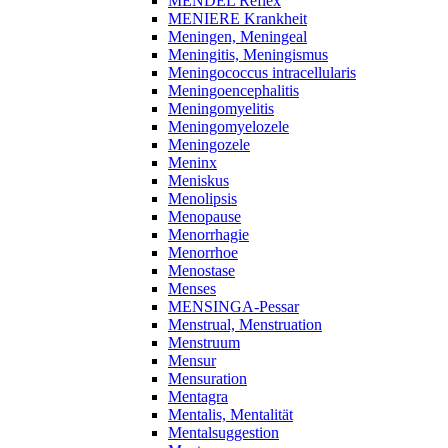
MENDEL Reflex
MENIERE Krankheit
Meningen, Meningeal
Meningitis, Meningismus
Meningococcus intracellularis
Meningoencephalitis
Meningomyelitis
Meningomyelozele
Meningozele
Meninx
Meniskus
Menolipsis
Menopause
Menorrhagie
Menorrhoe
Menostase
Menses
MENSINGA-Pessar
Menstrual, Menstruation
Menstruum
Mensur
Mensuration
Mentagra
Mentalis, Mentalität
Mentalsuggestion