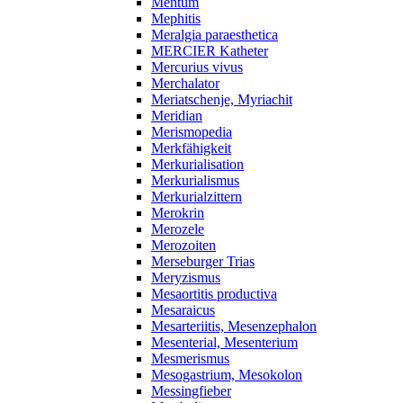
Mentum
Mephitis
Meralgia paraesthetica
MERCIER Katheter
Mercurius vivus
Merchalator
Meriatschenje, Myriachit
Meridian
Merismopedia
Merkfähigkeit
Merkurialisation
Merkurialismus
Merkurialzittern
Merokrin
Merozele
Merozoiten
Merseburger Trias
Meryzismus
Mesaortitis productiva
Mesaraicus
Mesarteriitis, Mesenzephalon
Mesenterial, Mesenterium
Mesmerismus
Mesogastrium, Mesokolon
Messingfieber