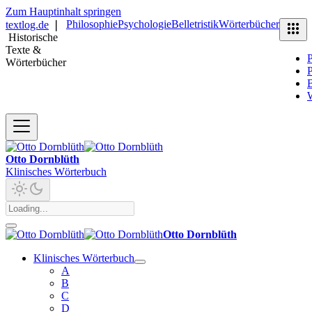
Zum Hauptinhalt springen
Philosophie
Psychologie
Belletristik
Wörterbücher
textlog.de
❘
Historische
Texte &
P
Wörterbücher
P
B
Otto Dornblüth
Klinisches Wörterbuch
Otto Dornblüth
Klinisches Wörterbuch
A
B
C
D