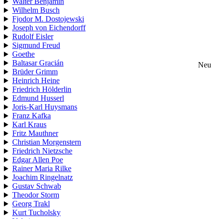
Walter Benjamin
Wilhelm Busch
Fjodor M. Dostojewski
Joseph von Eichendorff
Rudolf Eisler
Sigmund Freud
Goethe
Baltasar Gracián
Neu
Brüder Grimm
Heinrich Heine
Friedrich Hölderlin
Edmund Husserl
Joris-Karl Huysmans
Franz Kafka
Karl Kraus
Fritz Mauthner
Christian Morgenstern
Friedrich Nietzsche
Edgar Allen Poe
Rainer Maria Rilke
Joachim Ringelnatz
Gustav Schwab
Theodor Storm
Georg Trakl
Kurt Tucholsky