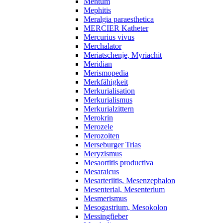
Mentum
Mephitis
Meralgia paraesthetica
MERCIER Katheter
Mercurius vivus
Merchalator
Meriatschenje, Myriachit
Meridian
Merismopedia
Merkfähigkeit
Merkurialisation
Merkurialismus
Merkurialzittern
Merokrin
Merozele
Merozoiten
Merseburger Trias
Meryzismus
Mesaortitis productiva
Mesaraicus
Mesarteriitis, Mesenzephalon
Mesenterial, Mesenterium
Mesmerismus
Mesogastrium, Mesokolon
Messingfieber