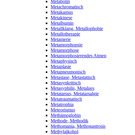
Metabolin
Metachromatisch
Metakarpus
Metakinese
Metalbumin
Metallklang, Metallophobie
Metallotherapie
Metamerie
Metamorphopsie
Metamorphose
Metamorphosierendes Atmen
Metaphysisch
Metaplasie
Metapneumonisch
Metastase, Metastatisch
Metasynkritisch
Metasyphilis, Metalues
Metatarsus, Metatarsalgie
Metatraumatisch
Metatrophia
Meteorismus
Methämoglobin
Methode, Methodik
Methomania, Methogastrosis
Methylalkohol