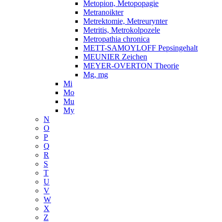
Metopion, Metopopagie
Metranoikter
Metrektomie, Metreurynter
Metritis, Metrokolpozele
Metropathia chronica
METT-SAMOYLOFF Pepsingehalt
MEUNIER Zeichen
MEYER-OVERTON Theorie
Mg, mg
Mi
Mo
Mu
My
N
O
P
Q
R
S
T
U
V
W
X
Z