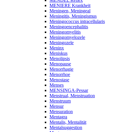
MENDEL Reflex
MENIERE Krankheit
Meningen, Meningeal
Meningitis, Meningismus
Meningococcus intracellularis
Meningoencephalitis
Meningomyelitis
Meningomyelozele
Meningozele
Meninx
Meniskus
Menolipsis
Menopause
Menorrhagie
Menorrhoe
Menostase
Menses
MENSINGA-Pessar
Menstrual, Menstruation
Menstruum
Mensur
Mensuration
Mentagra
Mentalis, Mentalität
Mentalsuggestion