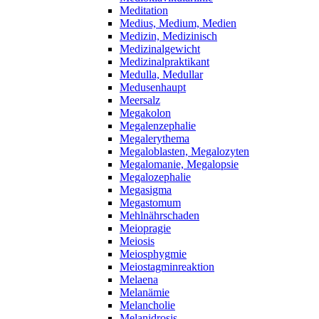
Meditation
Medius, Medium, Medien
Medizin, Medizinisch
Medizinalgewicht
Medizinalpraktikant
Medulla, Medullar
Medusenhaupt
Meersalz
Megakolon
Megalenzephalie
Megalerythema
Megaloblasten, Megalozyten
Megalomanie, Megalopsie
Megalozephalie
Megasigma
Megastomum
Mehlnährschaden
Meiopragie
Meiosis
Meiosphygmie
Meiostagminreaktion
Melaena
Melanämie
Melancholie
Melanidrosis