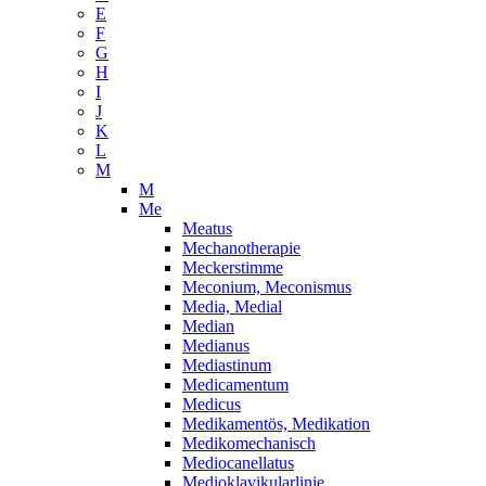
E
F
G
H
I
J
K
L
M
M
Me
Meatus
Mechanotherapie
Meckerstimme
Meconium, Meconismus
Media, Medial
Median
Medianus
Mediastinum
Medicamentum
Medicus
Medikamentös, Medikation
Medikomechanisch
Mediocanellatus
Medioklavikularlinie