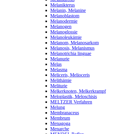
Melanikterus
Melanin, Melanine
Melanoblastom
Melanodermie
Melanogen
Melanoglossie
Melanoleukämie
Melanom, Melanosarkom
Melanosis, Melanismus
Melanotrichia linguae
Melanurie
Melas
Melasma
Meliceris, Melioceris
Melithämie
Meliturie
Melkerknoten, Melkerkrampf
Meloplastik, Meloschisis
MELTZER Verfahren
Melung
Membranaceus
Membrum
Menagoga
Menarche