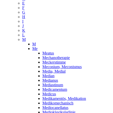
E
F
G
H
I
J
K
L
M
M
Me
Meatus
Mechanotherapie
Meckerstimme
Meconium, Meconismus
Media, Medial
Median
Medianus
Mediastinum
Medicamentum
Medicus
Medikamentös, Medikation
Medikomechanisch
Mediocanellatus
Medioklavikularlinie