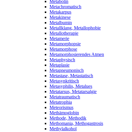
Metabolin
Metachromatisch
Metakarpus
Metakinese
Metalbumin
Metallklang, Metallophobie
Metallotherapie
Metamerie
Metamorphopsie
Metamorphose
Metamorphosierendes Atmen
Metaphysisch
Metaplasie
Metapneumonisch
Metastase, Metastatisch
Metasynkritisch
Metasyphilis, Metalues
Metatarsus, Metatarsalgie
Metatraumatisch
Metatrophia
Meteorismus
Methämoglobin
Methode, Methodik
Methomania, Methogastrosis
Methylalkohol