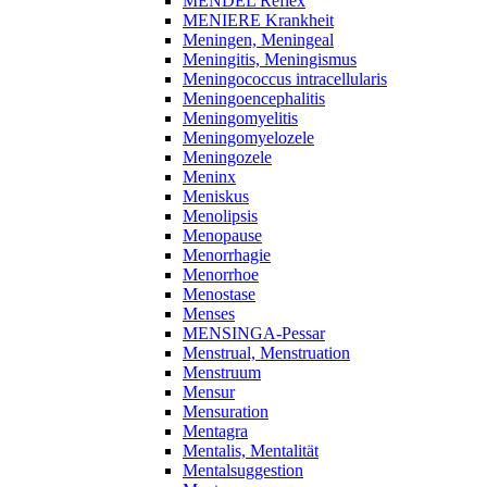
MENDEL Reflex
MENIERE Krankheit
Meningen, Meningeal
Meningitis, Meningismus
Meningococcus intracellularis
Meningoencephalitis
Meningomyelitis
Meningomyelozele
Meningozele
Meninx
Meniskus
Menolipsis
Menopause
Menorrhagie
Menorrhoe
Menostase
Menses
MENSINGA-Pessar
Menstrual, Menstruation
Menstruum
Mensur
Mensuration
Mentagra
Mentalis, Mentalität
Mentalsuggestion