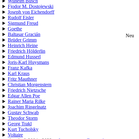
Wilhelm Busch
Fjodor M. Dostojewski
Joseph von Eichendorff
Rudolf Eisler
Sigmund Freud
Goethe
Baltasar Gracián
Neu
Brüder Grimm
Heinrich Heine
Friedrich Hölderlin
Edmund Husserl
Joris-Karl Huysmans
Franz Kafka
Karl Kraus
Fritz Mauthner
Christian Morgenstern
Friedrich Nietzsche
Edgar Allen Poe
Rainer Maria Rilke
Joachim Ringelnatz
Gustav Schwab
Theodor Storm
Georg Trakl
Kurt Tucholsky
Voltaire