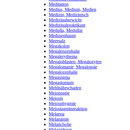
Meditation
Medius, Medium, Medien
Medizin, Medizinisch
Medizinalgewicht
Medizinalpraktikant
Medulla, Medullar
Medusenhaupt
Meersalz
Megakolon
Megalenzephalie
Megalerythema
Megaloblasten, Megalozyten
Megalomanie, Megalopsie
Megalozephalie
Megasigma
Megastomum
Mehlnährschaden
Meiopragie
Meiosis
Meiosphygmie
Meiostagminreaktion
Melaena
Melanämie
Melancholie
Melanidrosis