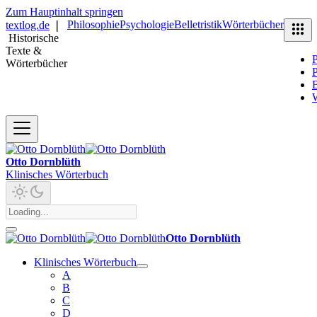
Zum Hauptinhalt springen
Philosophie
Psychologie
Belletristik
Wörterbücher
textlog.de
❘
Historische
Texte &
P
Wörterbücher
P
B
Otto Dornblüth
Klinisches Wörterbuch
Otto Dornblüth
Klinisches Wörterbuch
A
B
C
D