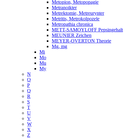
Metopion, Metopopagie
Metranoikter
Metrektomie, Metreurynter
Metritis, Metrokolpozele
Metropathia chronica
METT-SAMOYLOFF Pepsingehalt
MEUNIER Zeichen
MEYER-OVERTON Theorie
Mg, mg
Mi
Mo
Mu
My
N
O
P
Q
R
S
T
U
V
W
X
Z