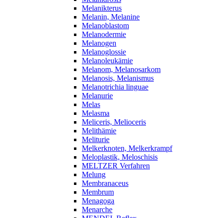
Melanikterus
Melanin, Melanine
Melanoblastom
Melanodermie
Melanogen
Melanoglossie
Melanoleukämie
Melanom, Melanosarkom
Melanosis, Melanismus
Melanotrichia linguae
Melanurie
Melas
Melasma
Meliceris, Melioceris
Melithämie
Meliturie
Melkerknoten, Melkerkrampf
Meloplastik, Meloschisis
MELTZER Verfahren
Melung
Membranaceus
Membrum
Menagoga
Menarche