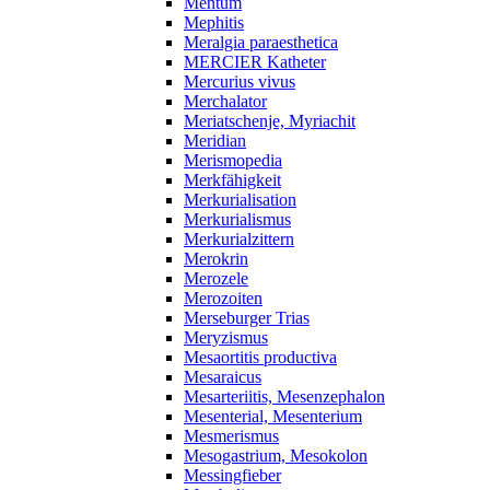
Mentum
Mephitis
Meralgia paraesthetica
MERCIER Katheter
Mercurius vivus
Merchalator
Meriatschenje, Myriachit
Meridian
Merismopedia
Merkfähigkeit
Merkurialisation
Merkurialismus
Merkurialzittern
Merokrin
Merozele
Merozoiten
Merseburger Trias
Meryzismus
Mesaortitis productiva
Mesaraicus
Mesarteriitis, Mesenzephalon
Mesenterial, Mesenterium
Mesmerismus
Mesogastrium, Mesokolon
Messingfieber