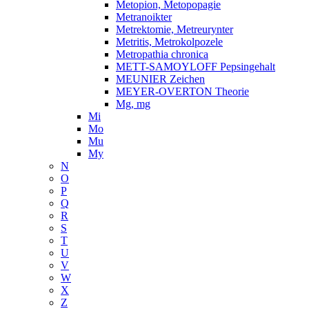
Metopion, Metopopagie
Metranoikter
Metrektomie, Metreurynter
Metritis, Metrokolpozele
Metropathia chronica
METT-SAMOYLOFF Pepsingehalt
MEUNIER Zeichen
MEYER-OVERTON Theorie
Mg, mg
Mi
Mo
Mu
My
N
O
P
Q
R
S
T
U
V
W
X
Z