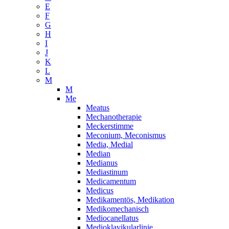
E
F
G
H
I
J
K
L
M
M
Me
Meatus
Mechanotherapie
Meckerstimme
Meconium, Meconismus
Media, Medial
Median
Medianus
Mediastinum
Medicamentum
Medicus
Medikamentös, Medikation
Medikomechanisch
Mediocanellatus
Medioklavikularlinie