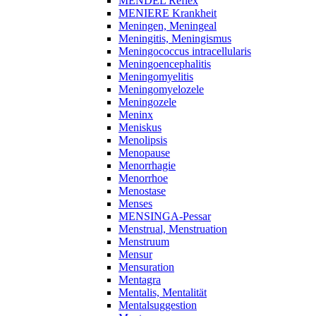
MENDEL Reflex
MENIERE Krankheit
Meningen, Meningeal
Meningitis, Meningismus
Meningococcus intracellularis
Meningoencephalitis
Meningomyelitis
Meningomyelozele
Meningozele
Meninx
Meniskus
Menolipsis
Menopause
Menorrhagie
Menorrhoe
Menostase
Menses
MENSINGA-Pessar
Menstrual, Menstruation
Menstruum
Mensur
Mensuration
Mentagra
Mentalis, Mentalität
Mentalsuggestion