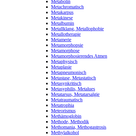
Metabolin
Metachromatisch
Metakarpus
Metakinese
Metalbumin
Metallklang, Metallophobie
Metallotherapie
Metamerie
Metamorphopsie
Metamorphose
Metamorphosierendes Atmen
Metaphysisch
Metaplasie
Metapneumonisch
Metastase, Metastatisch
Metasynkritisch
Metasyphilis, Metalues
Metatarsus, Metatarsalgie
Metatraumatisch
Metatrophia
Meteorismus
Methämoglobin
Methode, Methodik
Methomania, Methogastrosis
Methylalkohol