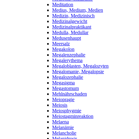
Meditation
Medius, Medium, Medien
Medizin, Medizinisch
Medizinalgewicht
Medizinalpraktikant
Medulla, Medullar
Medusenhaupt
Meersalz
Megakolon
Megalenzephalie
Megalerythema
Megaloblasten, Megalozyten
Megalomanie, Megalopsie
Megalozephalie
Megasigma
Megastomum
Mehlnährschaden
Meiopragie
Meiosis
Meiosphygmie
Meiostagminreaktion
Melaena
Melanämie
Melancholie
Melanidrosis