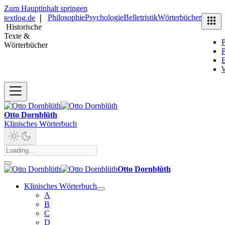
Zum Hauptinhalt springen
Philosophie
Psychologie
Belletristik
Wörterbücher
textlog.de
❘
Historische
Texte &
P
Wörterbücher
P
B
Otto Dornblüth
Klinisches Wörterbuch
Otto Dornblüth
Klinisches Wörterbuch
A
B
C
D