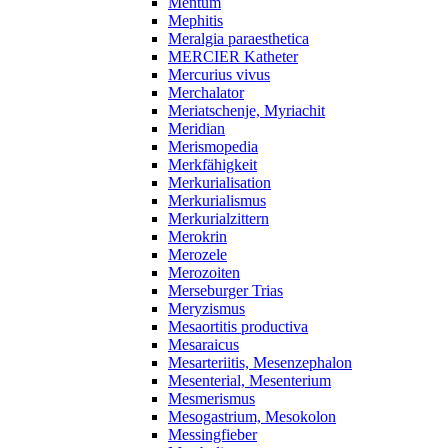
Mentum
Mephitis
Meralgia paraesthetica
MERCIER Katheter
Mercurius vivus
Merchalator
Meriatschenje, Myriachit
Meridian
Merismopedia
Merkfähigkeit
Merkurialisation
Merkurialismus
Merkurialzittern
Merokrin
Merozele
Merozoiten
Merseburger Trias
Meryzismus
Mesaortitis productiva
Mesaraicus
Mesarteriitis, Mesenzephalon
Mesenterial, Mesenterium
Mesmerismus
Mesogastrium, Mesokolon
Messingfieber