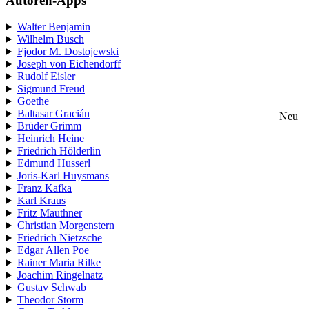
Autoren-Apps
Walter Benjamin
Wilhelm Busch
Fjodor M. Dostojewski
Joseph von Eichendorff
Rudolf Eisler
Sigmund Freud
Goethe
Baltasar Gracián
Neu
Brüder Grimm
Heinrich Heine
Friedrich Hölderlin
Edmund Husserl
Joris-Karl Huysmans
Franz Kafka
Karl Kraus
Fritz Mauthner
Christian Morgenstern
Friedrich Nietzsche
Edgar Allen Poe
Rainer Maria Rilke
Joachim Ringelnatz
Gustav Schwab
Theodor Storm