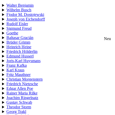
Walter Benjamin
Wilhelm Busch
Fjodor M. Dostojewski
Joseph von Eichendorff
Rudolf Eisler
Sigmund Freud
Goethe
Baltasar Gracián
Neu
Brüder Grimm
Heinrich Heine
Friedrich Hölderlin
Edmund Husserl
Joris-Karl Huysmans
Franz Kafka
Karl Kraus
Fritz Mauthner
Christian Morgenstern
Friedrich Nietzsche
Edgar Allen Poe
Rainer Maria Rilke
Joachim Ringelnatz
Gustav Schwab
Theodor Storm
Georg Trakl