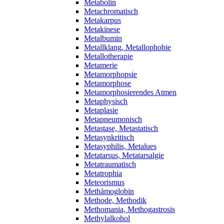
Metabolin
Metachromatisch
Metakarpus
Metakinese
Metalbumin
Metallklang, Metallophobie
Metallotherapie
Metamerie
Metamorphopsie
Metamorphose
Metamorphosierendes Atmen
Metaphysisch
Metaplasie
Metapneumonisch
Metastase, Metastatisch
Metasynkritisch
Metasyphilis, Metalues
Metatarsus, Metatarsalgie
Metatraumatisch
Metatrophia
Meteorismus
Methämoglobin
Methode, Methodik
Methomania, Methogastrosis
Methylalkohol