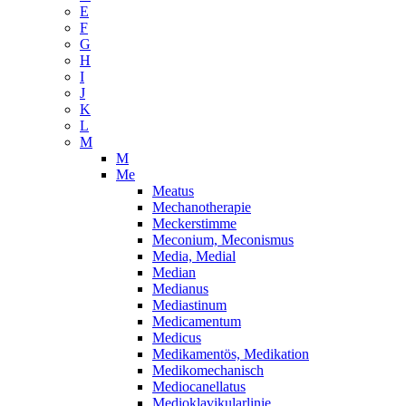
E
F
G
H
I
J
K
L
M
M
Me
Meatus
Mechanotherapie
Meckerstimme
Meconium, Meconismus
Media, Medial
Median
Medianus
Mediastinum
Medicamentum
Medicus
Medikamentös, Medikation
Medikomechanisch
Mediocanellatus
Medioklavikularlinie