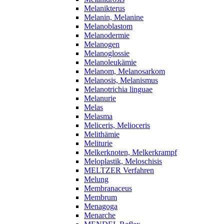
Melanikterus
Melanin, Melanine
Melanoblastom
Melanodermie
Melanogen
Melanoglossie
Melanoleukämie
Melanom, Melanosarkom
Melanosis, Melanismus
Melanotrichia linguae
Melanurie
Melas
Melasma
Meliceris, Melioceris
Melithämie
Meliturie
Melkerknoten, Melkerkrampf
Meloplastik, Meloschisis
MELTZER Verfahren
Melung
Membranaceus
Membrum
Menagoga
Menarche