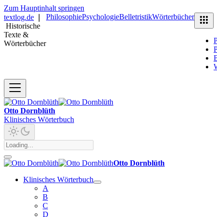
Zum Hauptinhalt springen
Philosophie
Psychologie
Belletristik
Wörterbücher
textlog.de
❘
Historische
Texte &
P
Wörterbücher
P
B
Otto Dornblüth
Klinisches Wörterbuch
Otto Dornblüth
Klinisches Wörterbuch
A
B
C
D