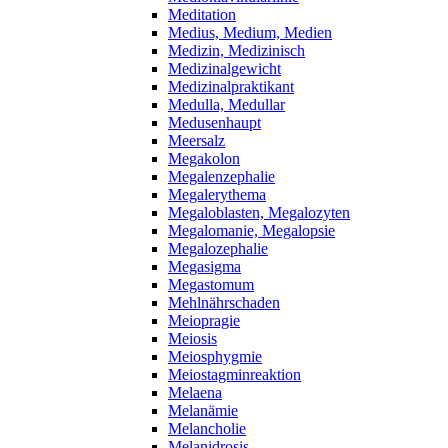
Meditation
Medius, Medium, Medien
Medizin, Medizinisch
Medizinalgewicht
Medizinalpraktikant
Medulla, Medullar
Medusenhaupt
Meersalz
Megakolon
Megalenzephalie
Megalerythema
Megaloblasten, Megalozyten
Megalomanie, Megalopsie
Megalozephalie
Megasigma
Megastomum
Mehlnährschaden
Meiopragie
Meiosis
Meiosphygmie
Meiostagminreaktion
Melaena
Melanämie
Melancholie
Melanidrosis