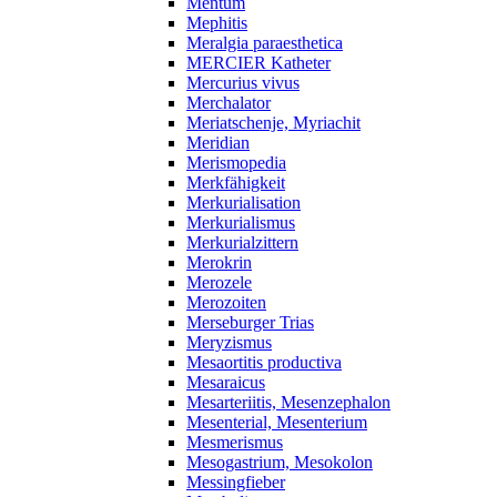
Mentum
Mephitis
Meralgia paraesthetica
MERCIER Katheter
Mercurius vivus
Merchalator
Meriatschenje, Myriachit
Meridian
Merismopedia
Merkfähigkeit
Merkurialisation
Merkurialismus
Merkurialzittern
Merokrin
Merozele
Merozoiten
Merseburger Trias
Meryzismus
Mesaortitis productiva
Mesaraicus
Mesarteriitis, Mesenzephalon
Mesenterial, Mesenterium
Mesmerismus
Mesogastrium, Mesokolon
Messingfieber