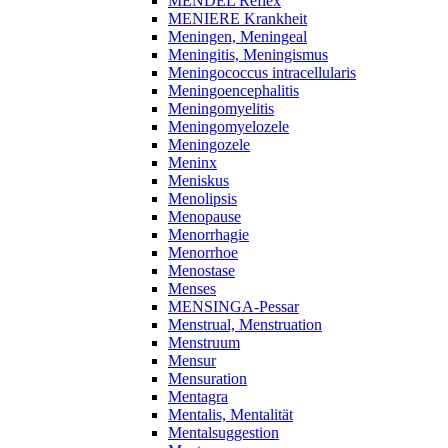
MENDEL Reflex
MENIERE Krankheit
Meningen, Meningeal
Meningitis, Meningismus
Meningococcus intracellularis
Meningoencephalitis
Meningomyelitis
Meningomyelozele
Meningozele
Meninx
Meniskus
Menolipsis
Menopause
Menorrhagie
Menorrhoe
Menostase
Menses
MENSINGA-Pessar
Menstrual, Menstruation
Menstruum
Mensur
Mensuration
Mentagra
Mentalis, Mentalität
Mentalsuggestion