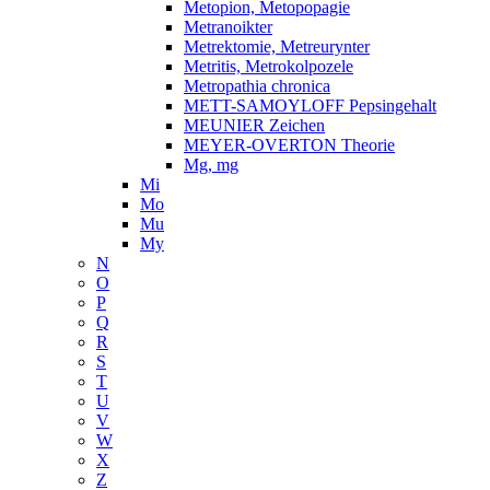
Metopion, Metopopagie
Metranoikter
Metrektomie, Metreurynter
Metritis, Metrokolpozele
Metropathia chronica
METT-SAMOYLOFF Pepsingehalt
MEUNIER Zeichen
MEYER-OVERTON Theorie
Mg, mg
Mi
Mo
Mu
My
N
O
P
Q
R
S
T
U
V
W
X
Z